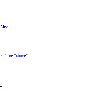
n Meer
brochene Träume“
en