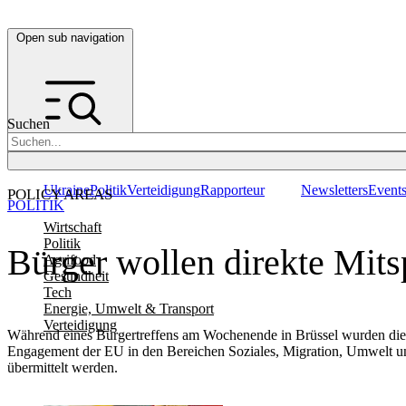
Open sub navigation
Suchen
Ukraine
Politik
Verteidigung
Rapporteur
Newsletters
Event
POLICY AREAS
POLITIK
Wirtschaft
Politik
Bürger wollen direkte Mits
Agrifood
Gesundheit
Tech
Energie, Umwelt & Transport
Verteidigung
Während eines Bürgertreffens am Wochenende in Brüssel wurden die 
Engagement der EU in den Bereichen Soziales, Migration, Umwelt un
übermittelt werden.