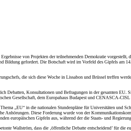
Ergebnisse von Projekten der teilnehmenden Demokratie vorgestellt, 
d Bildung gefordert. Die Botschaft wird im Vorfeld des Gipfels am 14
rungschefs, die sich diese Woche in Lissabon und Brüssel treffen wer
ßlich Debatten, Konsultationen und Befragungen in der gesamten EU.
Deutschen Gesellschaft, dem Europahaus Budapest und CENASCA-CISL 
s Thema „EU“ in die nationalen Stundenpläne für Universitäten und S
iche Anhörungen. Diese Forderung wurde von der Kommunikationskommis
ndenden europäischen Gipfeln aus, während der die Staats- und Regieru
te Wallström, dass die ‚öffentliche Debatte entscheidend’ für die eur