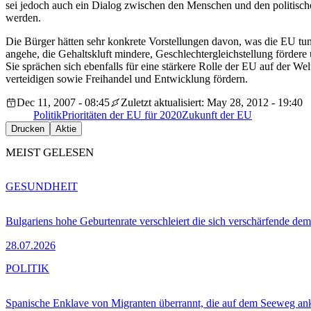
sei jedoch auch ein Dialog zwischen den Menschen und den politisch
werden.
Die Bürger hätten sehr konkrete Vorstellungen davon, was die EU tun
angehe, die Gehaltskluft mindere, Geschlechtergleichstellung fördere
Sie sprächen sich ebenfalls für eine stärkere Rolle der EU auf der We
verteidigen sowie Freihandel und Entwicklung fördern.
Dec 11, 2007 - 08:45
Zuletzt aktualisiert: May 28, 2012 - 19:40
Politik
Prioritäten der EU für 2020
Zukunft der EU
Drucken
Aktie
MEIST GELESEN
GESUNDHEIT
Bulgariens hohe Geburtenrate verschleiert die sich verschärfende dem
28.07.2026
POLITIK
Spanische Enklave von Migranten überrannt, die auf dem Seeweg 