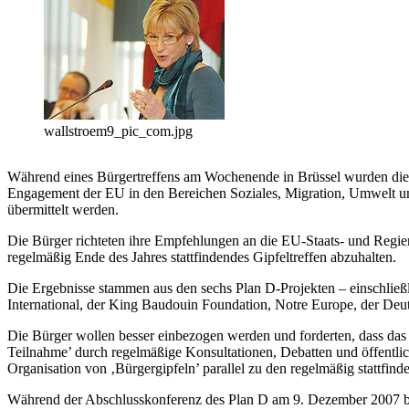
wallstroem9_pic_com.jpg
Während eines Bürgertreffens am Wochenende in Brüssel wurden die 
Engagement der EU in den Bereichen Soziales, Migration, Umwelt un
übermittelt werden.
Die Bürger richteten ihre Empfehlungen an die EU-Staats- und Regie
regelmäßig Ende des Jahres stattfindendes Gipfeltreffen abzuhalten.
Die Ergebnisse stammen aus den sechs Plan D-Projekten – einschlie
International, der King Baudouin Foundation, Notre Europe, der 
Die Bürger wollen besser einbezogen werden und forderten, dass da
Teilnahme’ durch regelmäßige Konsultationen, Debatten und öffentl
Organisation von ‚Bürgergipfeln’ parallel zu den regelmäßig stattfi
Während der Abschlusskonferenz des Plan D am 9. Dezember 2007 beton