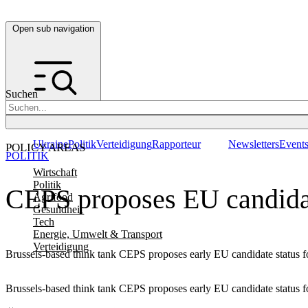
Open sub navigation
Suchen
Ukraine
Politik
Verteidigung
Rapporteur
Newsletters
Event
POLICY AREAS
POLITIK
Wirtschaft
Politik
CEPS proposes EU candidat
Agrifood
Gesundheit
Tech
Energie, Umwelt & Transport
Verteidigung
Brussels-based think tank CEPS proposes early EU candidate status f
Brussels-based think tank CEPS proposes early EU candidate status f