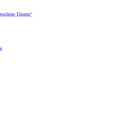
brochene Träume“
en