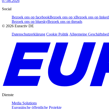
07.08.2026
Social
Bezoek ons op facebook
Bezoek ons op x
Bezoek ons op linked
Bezoek ons op bluesky
Bezoek ons op threads
©
2026
Euractiv DE
Datenschutzerklärung
Cookie Politik
Allgemeine Geschäftsbe
Dienste
Media Solutions
Europäische öffentliche Projekte