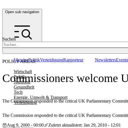
Open sub navigation
Suchen
Ukraine
Politik
Verteidigung
Rapporteur
Newsletters
Event
POLICY AREAS
Wirtschaft
Commissioners welcome UK
Politik
Agrifood
Gesundheit
Tech
Energie, Umwelt & Transport
The Commission responded to the critical UK Parliamentary Committ
Verteidigung
The Commission responded to the critical UK Parliamentary Committ
Aug 9, 2000 - 00:00
Zuletzt aktualisiert: Jan 29, 2010 - 12:01