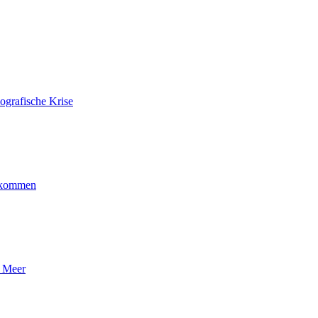
ografische Krise
ankommen
n Meer