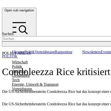
Open sub navigation
Suchen
Ukraine
Politik
Verteidigung
Rapporteur
Newsletters
Event
POLICY AREAS
POLITIK
Wirtschaft
Politik
Condoleezza Rice kritisiert
Agrifood
Gesundheit
Tech
Energie, Umwelt & Transport
Verteidigung
Die US-Sicherheitsberaterin Condoleezza Rice hat das konzept einer m
Die US-Sicherheitsberaterin Condoleezza Rice hat das konzept einer m