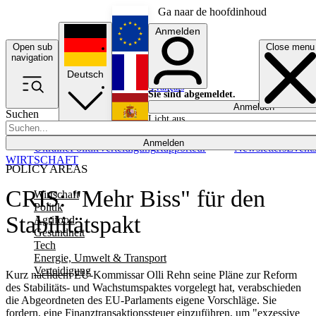
Ga naar de hoofdinhoud
Anmelden
Open sub
Close menu
English
navigation
Deutsch
Français
Sie sind abgemeldet.
Anmelden
Suchen
Licht aus
Español
Anmelden
Ukraine
Politik
Verteidigung
Rapporteur
Newsletters
Event
WIRTSCHAFT
POLICY AREAS
CRIS: "Mehr Biss" für den
Wirtschaft
Politik
Stabilitätspakt
Agrifood
Gesundheit
Tech
Energie, Umwelt & Transport
Verteidigung
Kurz nachdem EU-Kommissar Olli Rehn seine Pläne zur Reform
des Stabilitäts- und Wachstumspaktes vorgelegt hat, verabschieden
die Abgeordneten des EU-Parlaments eigene Vorschläge. Sie
fordern, eine Finanztransaktionssteuer einzuführen, um "exzessive