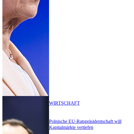
WIRTSCHAFT
Polnische EU-Ratspräsidentschaft will
Kapitalmärkte vertiefen