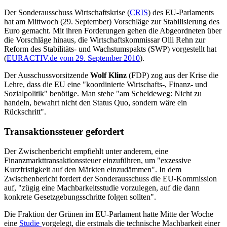
Der Sonderausschuss Wirtschaftskrise (
CRIS
) des EU-Parlaments
hat am Mittwoch (29. September) Vorschläge zur Stabilisierung des
Euro gemacht. Mit ihren Forderungen gehen die Abgeordneten über
die Vorschläge hinaus, die Wirtschaftskommissar Olli Rehn zur
Reform des Stabilitäts- und Wachstumspakts (SWP) vorgestellt hat
(
EURACTIV.de vom 29. September 2010
).
Der Ausschussvorsitzende
Wolf Klinz
(FDP) zog aus der Krise die
Lehre, dass die EU eine "koordinierte Wirtschafts-, Finanz- und
Sozialpolitik" benötige. Man stehe "am Scheideweg: Nicht zu
handeln, bewahrt nicht den Status Quo, sondern wäre ein
Rückschritt".
Transaktionssteuer gefordert
Der Zwischenbericht empfiehlt unter anderem, eine
Finanzmarkttransaktionssteuer einzuführen, um "exzessive
Kurzfristigkeit auf den Märkten einzudämmen". In dem
Zwischenbericht fordert der Sonderausschuss die EU-Kommission
auf, "zügig eine Machbarkeitsstudie vorzulegen, auf die dann
konkrete Gesetzgebungsschritte folgen sollten".
Die Fraktion der Grünen im EU-Parlament hatte Mitte der Woche
eine
Studie
vorgelegt, die erstmals die technische Machbarkeit einer