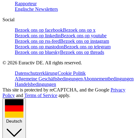
Rapporteur
Englische Newsletters
Social
Bezoek ons op facebook
Bezoek ons op x
Bezoek ons op linkedin
Bezoek ons op youtube
Bezoek ons op rss-feed
Bezoek ons op instagram
Bezoek ons op mastodon
Bezoek ons op telegram
Bezoek ons op bluesky
Bezoek ons op threads
©
2026
Euractiv DE. All rights reserved.
Datenschutzerklärung
Cookie Politik
Allgemeine Geschäftsbedingungen
Abonnementbedingungen
Handelsbedingungen
This site is protected by reCAPTCHA, and the Google
Privacy
Policy
and
Terms of Service
apply.
Deutsch