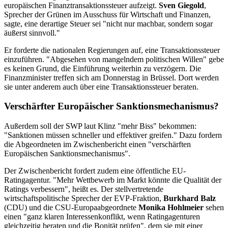
europäischen Finanztransaktionssteuer aufzeigt.
Sven Giegold
,
Sprecher der Grünen im Ausschuss für Wirtschaft und Finanzen,
sagte, eine derartige Steuer sei "nicht nur machbar, sondern sogar
äußerst sinnvoll."
Er forderte die nationalen Regierungen auf, eine Transaktionssteuer
einzuführen. "Abgesehen von mangelndem politischen Willen" gebe
es keinen Grund, die Einführung weiterhin zu verzögern. Die
Finanzminister treffen sich am Donnerstag in Brüssel. Dort werden
sie unter anderem auch über eine Transaktionssteuer beraten.
Verschärfter Europäischer Sanktionsmechanismus?
Außerdem soll der SWP laut Klinz "mehr Biss" bekommen:
"Sanktionen müssen schneller und effektiver greifen." Dazu fordern
die Abgeordneten im Zwischenbericht einen "verschärften
Europäischen Sanktionsmechanismus".
Der Zwischenbericht fordert zudem eine öffentliche EU-
Ratingagentur. "Mehr Wettbewerb im Markt könnte die Qualität der
Ratings verbessern", heißt es.
Der stellvertretende
wirtschaftspolitische Sprecher der EVP-Fraktion,
Burkhard Balz
(CDU) und die CSU-Europaabgeordnete
Monika Hohlmeier
sehen
einen "ganz klaren Interessenkonflikt, wenn Ratingagenturen
gleichzeitig beraten und die Bonität prüfen", dem sie mit einer