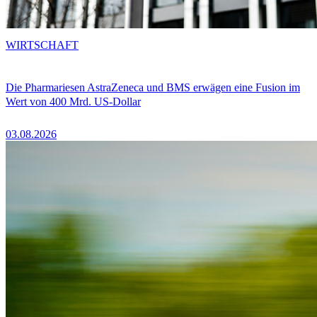
WIRTSCHAFT
Die Pharmariesen AstraZeneca und BMS erwägen eine Fusion im
Wert von 400 Mrd. US-Dollar
03.08.2026