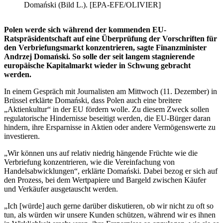
Domański (Bild L.). [EPA-EFE/OLIVIER]
Polen werde sich während der kommenden EU-
Ratspräsidentschaft auf eine Überprüfung der Vorschriften für
den Verbriefungsmarkt konzentrieren, sagte Finanzminister
Andrzej Domański. So solle der seit langem stagnierende
europäische Kapitalmarkt wieder in Schwung gebracht
werden.
In einem Gespräch mit Journalisten am Mittwoch (11. Dezember) in
Brüssel erklärte Domański, dass Polen auch eine breitere
„Aktienkultur“ in der EU fördern wolle. Zu diesem Zweck sollen
regulatorische Hindernisse beseitigt werden, die EU-Bürger daran
hindern, ihre Ersparnisse in Aktien oder andere Vermögenswerte zu
investieren.
„Wir können uns auf relativ niedrig hängende Früchte wie die
Verbriefung konzentrieren, wie die Vereinfachung von
Handelsabwicklungen“, erklärte Domański. Dabei bezog er sich auf
den Prozess, bei dem Wertpapiere und Bargeld zwischen Käufer
und Verkäufer ausgetauscht werden.
„Ich [würde] auch gerne darüber diskutieren, ob wir nicht zu oft so
tun, als würden wir unsere Kunden schützen, während wir es ihnen