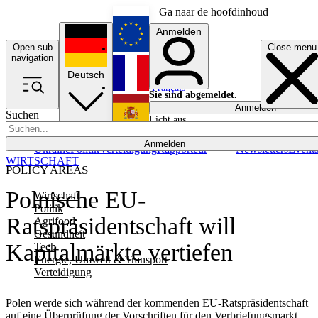
Ga naar de hoofdinhoud
Anmelden
Open sub
Close menu
English
navigation
Deutsch
Français
Sie sind abgemeldet.
Anmelden
Suchen
Licht aus
Español
Anmelden
Ukraine
Politik
Verteidigung
Rapporteur
Newsletters
Event
WIRTSCHAFT
POLICY AREAS
Polnische EU-
Wirtschaft
Politik
Ratspräsidentschaft will
Agrifood
Gesundheit
Kapitalmärkte vertiefen
Tech
Energie, Umwelt & Transport
Verteidigung
Polen werde sich während der kommenden EU-Ratspräsidentschaft
auf eine Überprüfung der Vorschriften für den Verbriefungsmarkt