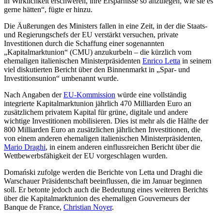
in Wirklichkeit erschweren, ihre Ersparnisse so anzulegen, wie sie es
gerne hätten“, fügte er hinzu.
Die Äußerungen des Ministers fallen in eine Zeit, in der die Staats-
und Regierungschefs der EU verstärkt versuchen, private
Investitionen durch die Schaffung einer sogenannten
„Kapitalmarktunion“ (CMU) anzukurbeln – die kürzlich vom
ehemaligen italienischen Ministerpräsidenten
Enrico Letta
in seinem
viel diskutierten Bericht über den Binnenmarkt in „Spar- und
Investitionsunion“ umbenannt wurde.
Nach Angaben der
EU-Kommission
würde eine vollständig
integrierte Kapitalmarktunion jährlich 470 Milliarden Euro an
zusätzlichem privatem Kapital für grüne, digitale und andere
wichtige Investitionen mobilisieren. Dies ist mehr als die Hälfte der
800 Milliarden Euro an zusätzlichen jährlichen Investitionen, die
von einem anderen ehemaligen italienischen Ministerpräsidenten,
Mario Draghi
, in einem anderen einflussreichen Bericht über die
Wettbewerbsfähigkeit der EU vorgeschlagen wurden.
Domański zufolge werden die Berichte von Letta und Draghi die
Warschauer Präsidentschaft beeinflussen, die im Januar beginnen
soll. Er betonte jedoch auch die Bedeutung eines weiteren Berichts
über die Kapitalmarktunion des ehemaligen Gouverneurs der
Banque de France,
Christian Noyer
.