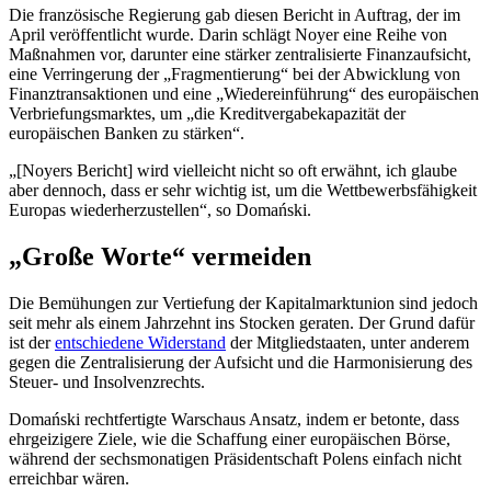
Die französische Regierung gab diesen Bericht in Auftrag, der im
April veröffentlicht wurde. Darin schlägt Noyer eine Reihe von
Maßnahmen vor, darunter eine stärker zentralisierte Finanzaufsicht,
eine Verringerung der „Fragmentierung“ bei der Abwicklung von
Finanztransaktionen und eine „Wiedereinführung“ des europäischen
Verbriefungsmarktes, um „die Kreditvergabekapazität der
europäischen Banken zu stärken“.
„[Noyers Bericht] wird vielleicht nicht so oft erwähnt, ich glaube
aber dennoch, dass er sehr wichtig ist, um die Wettbewerbsfähigkeit
Europas wiederherzustellen“, so Domański.
„Große Worte“ vermeiden
Die Bemühungen zur Vertiefung der Kapitalmarktunion sind jedoch
seit mehr als einem Jahrzehnt ins Stocken geraten. Der Grund dafür
ist der
entschiedene Widerstand
der Mitgliedstaaten, unter anderem
gegen die Zentralisierung der Aufsicht und die Harmonisierung des
Steuer- und Insolvenzrechts.
Domański rechtfertigte Warschaus Ansatz, indem er betonte, dass
ehrgeizigere Ziele, wie die Schaffung einer europäischen Börse,
während der sechsmonatigen Präsidentschaft Polens einfach nicht
erreichbar wären.