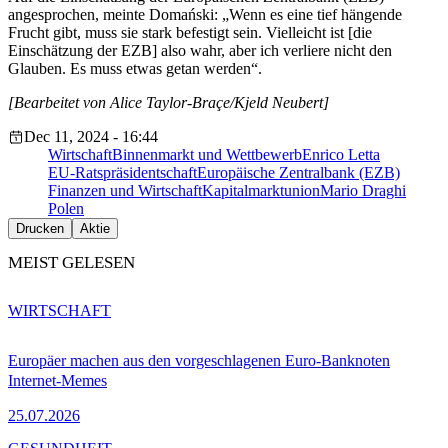
angesprochen, meinte Domański: „Wenn es eine tief hängende
Frucht gibt, muss sie stark befestigt sein. Vielleicht ist [die
Einschätzung der EZB] also wahr, aber ich verliere nicht den
Glauben. Es muss etwas getan werden“.
[Bearbeitet von Alice Taylor-Braçe/Kjeld Neubert]
Dec 11, 2024 - 16:44
Wirtschaft
Binnenmarkt und Wettbewerb
Enrico Letta
EU-Ratspräsidentschaft
Europäische Zentralbank (EZB)
Finanzen und Wirtschaft
Kapitalmarktunion
Mario Draghi
Polen
Drucken
Aktie
MEIST GELESEN
WIRTSCHAFT
Europäer machen aus den vorgeschlagenen Euro-Banknoten
Internet-Memes
25.07.2026