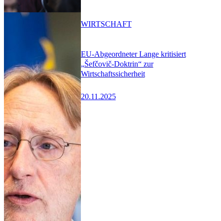
WIRTSCHAFT
EU-Abgeordneter Lange kritisiert
„Šefčovič-Doktrin“ zur
Wirtschaftssicherheit
20.11.2025