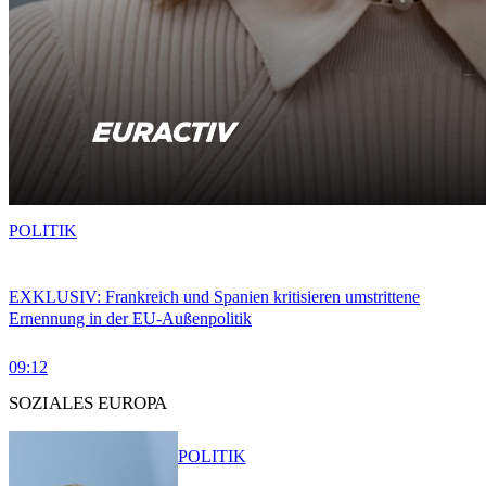
POLITIK
EXKLUSIV: Frankreich und Spanien kritisieren umstrittene
Ernennung in der EU-Außenpolitik
09:12
SOZIALES EUROPA
POLITIK