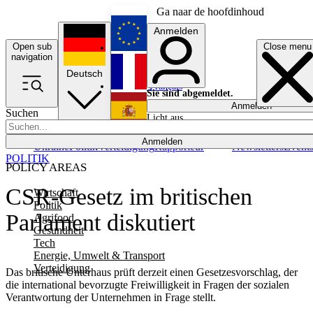
Ga naar de hoofdinhoud
Anmelden
Open sub
Close menu
English
navigation
Deutsch
Français
Sie sind abgemeldet.
Anmelden
Suchen
Licht aus
Español
Anmelden
Ukraine
Politik
Verteidigung
Rapporteur
Newsletters
Event
POLITIK
POLICY AREAS
CSR-Gesetz im britischen
Wirtschaft
Politik
Parlament diskutiert
Agrifood
Gesundheit
Tech
Energie, Umwelt & Transport
Verteidigung
Das britische Unterhaus prüft derzeit einen Gesetzesvorschlag, der
die international bevorzugte Freiwilligkeit in Fragen der sozialen
Verantwortung der Unternehmen in Frage stellt.