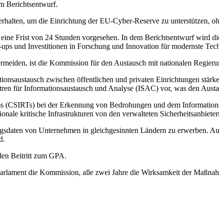
em Berichtsentwurf.
 erhalten, um die Einrichtung der EU-Cyber-Reserve zu unterstützen, 
eine Frist von 24 Stunden vorgesehen. In dem Berichtsentwurf wird d
-ups und Investitionen in Forschung und Innovation für modernste Tech
rmeiden, ist die Kommission für den Austausch mit nationalen Regie
ionsaustausch zwischen öffentlichen und privaten Einrichtungen stärk
entren für Informationsaustausch und Analyse (ISAC) vor, was den Aus
 (CSIRTs) bei der Erkennung von Bedrohungen und dem Informationsa
ionale kritische Infrastrukturen von den verwalteten Sicherheitsanbiete
sdaten von Unternehmen in gleichgesinnten Ländern zu erwerben. Ausg
d.
den Beitritt zum GPA.
Parlament die Kommission, alle zwei Jahre die Wirksamkeit der Maß