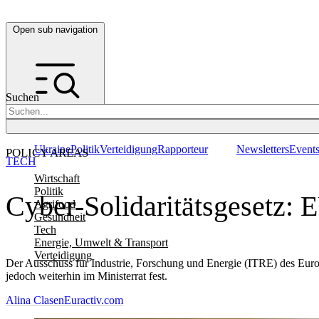
Open sub navigation
Suchen
Ukraine
Politik
Verteidigung
Rapporteur
Newsletters
Event
POLICY AREAS
TECH
Wirtschaft
Politik
Cyber-Solidaritätsgesetz: 
Agrifood
Gesundheit
Tech
Energie, Umwelt & Transport
Verteidigung
Der Ausschuss für Industrie, Forschung und Energie (ITRE) des Eur
jedoch weiterhin im Ministerrat fest.
Alina Clasen
Euractiv.com