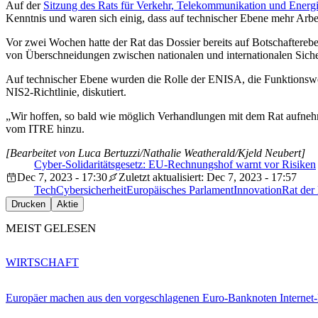
Auf der
Sitzung des Rats für Verkehr, Telekommunikation und Energ
Kenntnis und waren sich einig, dass auf technischer Ebene mehr Arbe
Vor zwei Wochen hatte der Rat das Dossier bereits auf Botschaftereb
von Überschneidungen zwischen nationalen und internationalen Sic
Auf technischer Ebene wurden die Rolle der ENISA, die Funktionswe
NIS2-Richtlinie, diskutiert.
„Wir hoffen, so bald wie möglich Verhandlungen mit dem Rat aufneh
vom ITRE hinzu.
[Bearbeitet von Luca Bertuzzi/Nathalie Weatherald/Kjeld Neubert]
Cyber-Solidaritätsgesetz: EU-Rechnungshof warnt vor Risiken
Dec 7, 2023 - 17:30
Zuletzt aktualisiert: Dec 7, 2023 - 17:57
Tech
Cybersicherheit
Europäisches Parlament
Innovation
Rat der
Drucken
Aktie
MEIST GELESEN
WIRTSCHAFT
Europäer machen aus den vorgeschlagenen Euro-Banknoten Interne