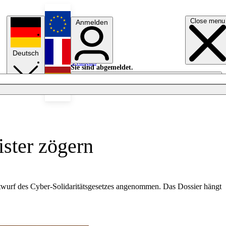
Close menu
Anmelden
English
Deutsch
Français
Sie sind abgemeldet.
Anmelden
Licht aus
Español
ister zögern
twurf des Cyber-Solidaritätsgesetzes angenommen. Das Dossier hängt