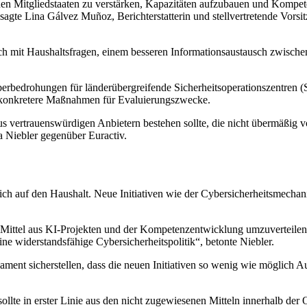
en Mitgliedstaaten zu verstärken, Kapazitäten aufzubauen und Kompete
te Lina Gálvez Muñoz, Berichterstatterin und stellvertretende Vorsit
ich mit Haushaltsfragen, einem besseren Informationsaustausch zwisc
rbedrohungen für länderübergreifende Sicherheitsoperationszentren (S
 konkretere Maßnahmen für Evaluierungszwecke.
 aus vertrauenswürdigen Anbietern bestehen sollte, die nicht übermäßig 
a Niebler gegenüber Euractiv.
sich auf den Haushalt. Neue Initiativen wie der Cybersicherheitsmech
, Mittel aus KI-Projekten und der Kompetenzentwicklung umzuverteilen
ine widerstandsfähige Cybersicherheitspolitik“, betonte Niebler.
ment sicherstellen, dass die neuen Initiativen so wenig wie möglich Au
ollte in erster Linie aus den nicht zugewiesenen Mitteln innerhalb d