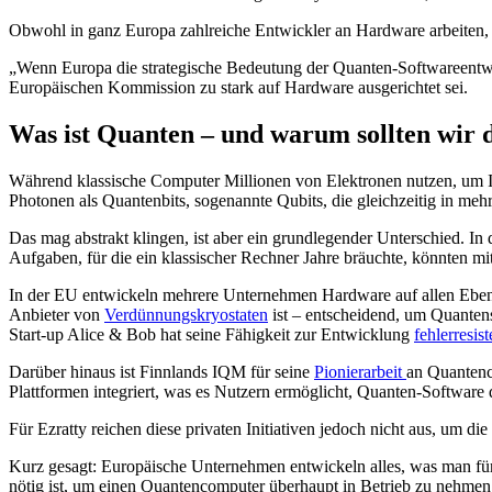
Obwohl in ganz Europa zahlreiche Entwickler an Hardware arbeiten, 
„Wenn Europa die strategische Bedeutung der Quanten-Softwareentwickl
Europäischen Kommission zu stark auf Hardware ausgerichtet sei.
Was ist Quanten – und warum sollten wir d
Während klassische Computer Millionen von Elektronen nutzen, um I
Photonen als Quantenbits, sogenannte Qubits, die gleichzeitig in meh
Das mag abstrakt klingen, ist aber ein grundlegender Unterschied. I
Aufgaben, für die ein klassischer Rechner Jahre bräuchte, könnten 
In der EU entwickeln mehrere Unternehmen Hardware auf allen Eben
Anbieter von
Verdünnungskryostaten
ist – entscheidend, um Quante
Start-up Alice & Bob hat seine Fähigkeit zur Entwicklung
fehlerresist
Darüber hinaus ist Finnlands IQM für seine
Pionierarbeit
an Quantenc
Plattformen integriert, was es Nutzern ermöglicht, Quanten-Software
Für Ezratty reichen diese privaten Initiativen jedoch nicht aus, um 
Kurz gesagt: Europäische Unternehmen entwickeln alles, was man fü
nötig ist, um einen Quantencomputer überhaupt in Betrieb zu nehmen, 