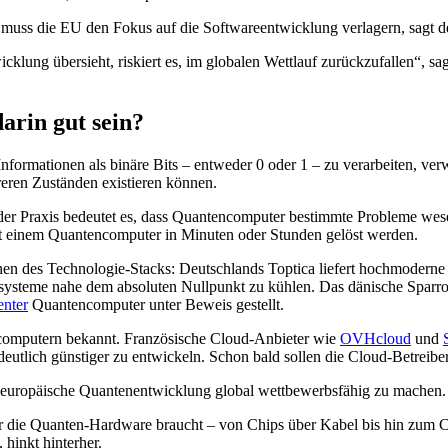
muss die EU den Fokus auf die Softwareentwicklung verlagern, sagt de
ung übersieht, riskiert es, im globalen Wettlauf zurückzufallen“, sagte
arin gut sein?
nformationen als binäre Bits – entweder 0 oder 1 – zu verarbeiten, v
reren Zuständen existieren können.
n der Praxis bedeutet es, dass Quantencomputer bestimmte Probleme wes
mit einem Quantencomputer in Minuten oder Stunden gelöst werden.
en des Technologie-Stacks: Deutschlands Toptica liefert hochmoderne
nsysteme nahe dem absoluten Nullpunkt zu kühlen. Das dänische Spar
enter
Quantencomputer unter Beweis gestellt.
omputern bekannt. Französische Cloud-Anbieter wie
OVHcloud
und
 deutlich günstiger zu entwickeln. Schon bald sollen die Cloud-Betrei
die europäische Quantenentwicklung global wettbewerbsfähig zu machen.
r die Quanten-Hardware braucht – von Chips über Kabel bis hin zum C
hinkt hinterher.