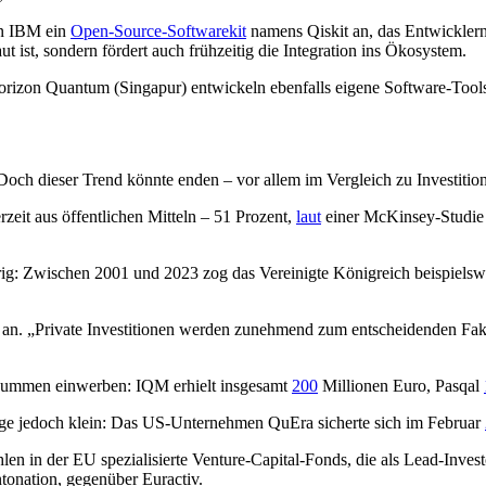
rn IBM ein
Open-Source-Softwarekit
namens Qiskit an, das Entwicklern
t ist, sondern fördert auch frühzeitig die Integration ins Ökosystem.
rizon Quantum (Singapur) entwickeln ebenfalls eigene Software-Tool
 Doch dieser Trend könnte enden – vor allem im Vergleich zu Investiti
eit aus öffentlichen Mitteln – 51 Prozent,
laut
einer McKinsey-Studie v
hwierig: Zwischen 2001 und 2023 zog das Vereinigte Königreich beispiels
n. „Private Investitionen werden zunehmend zum entscheidenden Fakto
 Summen einwerben: IQM erhielt insgesamt
200
Millionen Euro, Pasqal
äge jedoch klein: Das US-Unternehmen QuEra sicherte sich im Februar
len in der EU spezialisierte Venture-Capital-Fonds, die als Lead-Inves
onation, gegenüber Euractiv.