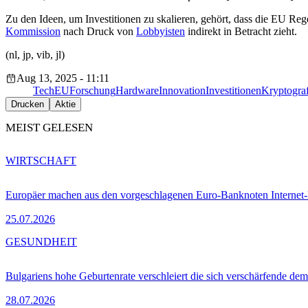
Zu den Ideen, um Investitionen zu skalieren, gehört, dass die EU Re
Kommission
nach Druck von
Lobbyisten
indirekt in Betracht zieht.
(nl, jp, vib, jl)
Aug 13, 2025 - 11:11
Tech
EU
Forschung
Hardware
Innovation
Investitionen
Kryptograf
Drucken
Aktie
MEIST GELESEN
WIRTSCHAFT
Europäer machen aus den vorgeschlagenen Euro-Banknoten Interne
25.07.2026
GESUNDHEIT
Bulgariens hohe Geburtenrate verschleiert die sich verschärfende dem
28.07.2026