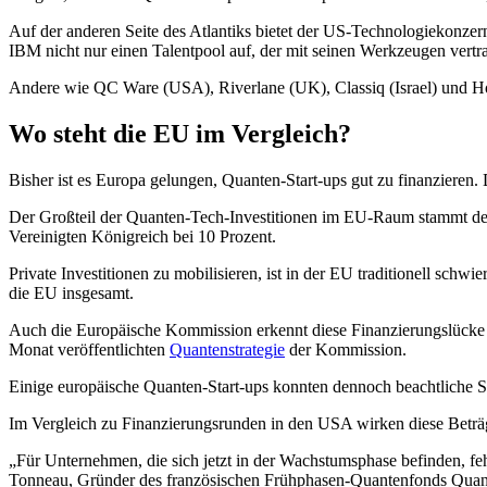
Auf der anderen Seite des Atlantiks bietet der US-Technologiekonze
IBM nicht nur einen Talentpool auf, der mit seinen Werkzeugen vertrau
Andere wie QC Ware (USA), Riverlane (UK), Classiq (Israel) und Ho
Wo steht die EU im Vergleich?
Bisher ist es Europa gelungen, Quanten-Start-ups gut zu finanzieren.
Der Großteil der Quanten-Tech-Investitionen im EU-Raum stammt derz
Vereinigten Königreich bei 10 Prozent.
Private Investitionen zu mobilisieren, ist in der EU traditionell sc
die EU insgesamt.
Auch die Europäische Kommission erkennt diese Finanzierungslücke a
Monat veröffentlichten
Quantenstrategie
der Kommission.
Einige europäische Quanten-Start-ups konnten dennoch beachtliche
Im Vergleich zu Finanzierungsrunden in den USA wirken diese Betr
„Für Unternehmen, die sich jetzt in der Wachstumsphase befinden, feh
Tonneau, Gründer des französischen Frühphasen-Quantenfonds Quant