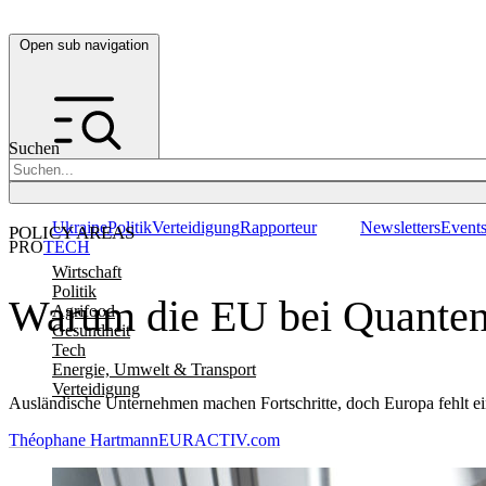
Open sub navigation
Suchen
Ukraine
Politik
Verteidigung
Rapporteur
Newsletters
Event
POLICY AREAS
PRO
TECH
Wirtschaft
Politik
Warum die EU bei Quante
Agrifood
Gesundheit
Tech
Energie, Umwelt & Transport
Verteidigung
Ausländische Unternehmen machen Fortschritte, doch Europa fehlt ein
Théophane Hartmann
EURACTIV.com