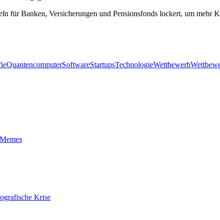
geln für Banken, Versicherungen und Pensionsfonds lockert, um mehr Kap
ie
Quantencomputer
Software
Startups
Technologie
Wettbewerb
Wettbewe
t-Memes
ografische Krise