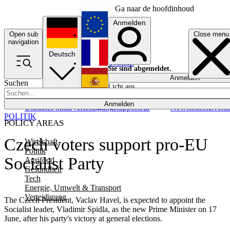
Ga naar de hoofdinhoud
Anmelden
Open sub
Close menu
English
navigation
Deutsch
Français
Sie sind abgemeldet.
Anmelden
Suchen
Licht aus
Español
Anmelden
Ukraine
Politik
Verteidigung
Rapporteur
Newsletters
Event
POLITIK
POLICY AREAS
Czech voters support pro-EU
Wirtschaft
Politik
Socialist Party
Agrifood
Gesundheit
Tech
Energie, Umwelt & Transport
Verteidigung
The Czech President, Vaclav Havel, is expected to appoint the
Socialist leader, Vladimir Spidla, as the new Prime Minister on 17
June, after his party's victory at general elections.