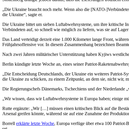
„Die Ukraine braucht noch mehr. Wenn also die [NATO-]Verbündeten vor
die Ukraine“, sagte er.
Die Ukraine bittet um sieben Luftabwehrsysteme, um ihre kritische In
Verbündeten auf, so schnell wie möglich zu liefern, was sie auf Lager
Das Land verteidigt derzeit eine 1.000 Kilometer lange Front, während
Frühjahrsoffensive vor. In diesem Zusammenhang bezeichnen Beamte
Nach zwei Jahren militärischer Unterstützung haben Kyjiws westliche
Berlin kündigte letzte Woche an, eines seiner Patriot-Raketenabwehrs
„Die Entscheidung Deutschlands, der Ukraine ein weiteres Patriot-Syst
die Ukraine zu schicken, zu einem Zeitpunkt, an dem sie, nicht wir, 
Die Regierungschefs Dänemarks, Tschechiens und der Niederlande „wer
„Wir wissen, dass wir Luftabwehrsysteme in Europa haben; einige müs
Rutte ergänzte: „Wir […] müssen einen kritischen Blick auf die Best
Arsenal greifen könnte, während sie auf eine Zunahme der Produktion
Borrell
erklärte letzte Woche
, Europa verfüge über etwa 100 Patriot-
sei.