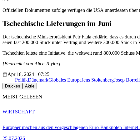
Offiziellen Dokumenten zufolge verfügen die USA unterdessen über m
Tschechische Lieferungen im Juni
Der tschechische Ministerpräsident Petr Fiala erklärte, dass es durch
seien fast 200.000 Stück unter Vertrag und weitere 300.000 Stück in
Tschechien leitete eine Initiative, die weltweit rund 800.000 Schuss M
[Bearbeitet von Alice Taylor]
Apr 18, 2024 - 07:25
Politik
Dänemark
Globales Europa
Jens Stoltenberg
Josep Borrell
Drucken
Aktie
MEIST GELESEN
WIRTSCHAFT
Europäer machen aus den vorgeschlagenen Euro-Banknoten Interne
25.07.2026