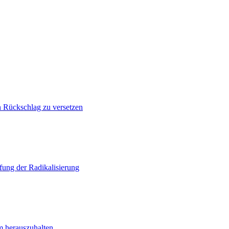
n Rückschlag zu versetzen
ung der Radikalisierung
m herauszuhalten