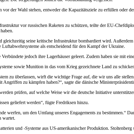
 der Wahl stehen, entweder die Kapazitätsziele zu erfüllen oder der U
frastruktur vor russischen Raketen zu schützen, teilte der EU-Chefdipl
 haben.
 gleichzeitig seine kritische Infrastruktur bombardiert wird. Außerdem 
 Luftabwehrsysteme als entscheidend für den Kampf der Ukraine.
 Verbündete jedoch ihre Lagerhäuser geleert. Zudem haben sie mit ein
ysteme sowie Munition in das vom Krieg gezeichnete Land zu schicken. 
em zu überlassen, wirft die wichtige Frage auf, die wir uns alle stelle
mit Angriffen zu kämpfen haben?“, sagte die dänische Ministerpräsidenti
den prüfen, auf welche Weise wir die deutsche Initiative unterstützen
sen geliefert werden“, fügte Fredriksen hinzu.
ände werfen, um den Umfang unseres Engagements zu bestimmen.“ Damit d
 wartet.
Batterien und -Systeme aus US-amerikanischer Produktion. Stoltenberg 