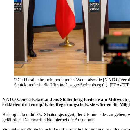
"Die Ukraine braucht noch mehr. Wenn also die [NATO-]Verbündet
Schickt mehr in die Ukraine", sagte Stoltenberg (l.). [EP
NATO-Generalsekretär Jens Stoltenberg forderte am Mittwoch (17.
erklärten drei europäische Regierungschefs, sie würden die Mö
Bislang haben die EU-Staaten gezögert, der Ukraine alles zu geben, wa
gefährden. Dänemark bildet hierbei die Ausnahme.
Stoltenberg drängte jedoch darauf, dass die Lieferungen trotzdem erf