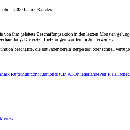
ehr als 300 Patriot-Raketen.
 die von ihm geleitete Beschaffungsaktion in den letzten Monaten gelung
 Verhandlung. Die ersten Lieferungen würden im Juni erwartet.
unition beschaffte, die entweder bereits hergestellt oder schnell verfügb
Mark Rutte
Munition
Munitionskauf
NATO
Niederlande
Petr Fiala
Tschec
t-Memes