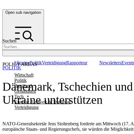
Open sub navigation
Suchen
Ukraine
Politik
Verteidigung
Rapporteur
Newsletters
Event
POLICY AREAS
POLITIK
Wirtschaft
Politik
Dänemark, Tschechien und d
Agrifood
Gesundheit
Ukraine unterstützen
Tech
Energie, Umwelt & Transport
Verteidigung
NATO-Generalsekretär Jens Stoltenberg forderte am Mittwoch (17. Apri
europäische Staats- und Regierungschefs, sie würden die Möglichkei