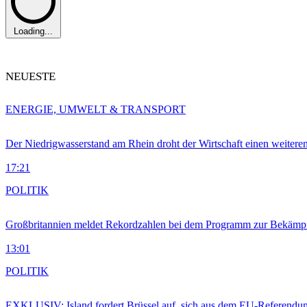
Loading...
NEUESTE
ENERGIE, UMWELT & TRANSPORT
Der Niedrigwasserstand am Rhein droht der Wirtschaft einen weitere
17:21
POLITIK
Großbritannien meldet Rekordzahlen bei dem Programm zur Bekämpf
13:01
POLITIK
EXKLUSIV: Island fordert Brüssel auf, sich aus dem EU-Referendu