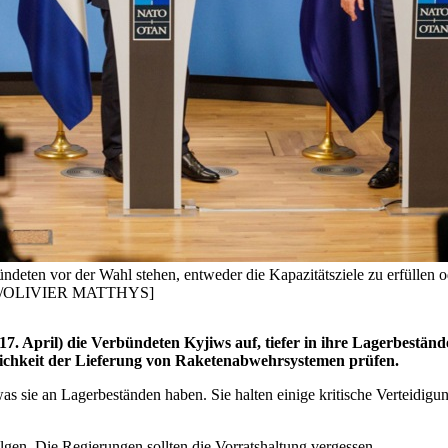
en vor der Wahl stehen, entweder die Kapazitätsziele zu erfüllen oder
A-EFE/OLIVIER MATTHYS]
 April) die Verbündeten Kyjiws auf, tiefer in ihre Lagerbestände 
glichkeit der Lieferung von Raketenabwehrsystemen prüfen.
s sie an Lagerbeständen haben. Sie halten einige kritische Verteidigun
olgen. Die Regierungen sollten die Vorratshaltung vergessen.