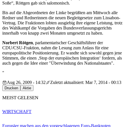
Soße“, Röttgen gab sich salomonisch.
Bis auf die Abgeordneten der Linke begrüßten am Mittwoch alle
Redner und Rednerinnen die neuen Begleitgesetze zum Lissabon-
Vertrag. Die Fraktionen lobten ausgiebig ihre eigene Leistung, trotz
des Wahlkampf die Vorgaben des Bundesverfassungsgerichts
innerhalb von knapp zwei Monaten umgesetzt zu haben.
Norbert Rötgen
, parlamentarischer Geschäftsführer der
CDU/CSU-Fraktion, nahm die Lesung zum Anlass für eine
europapolitische Positionierung. Er wandte sich sowohl gegen jene
Stimmen, die einen ‚Stop der europäischen Integration‘ fordern, als
auch gegen die Idee einer "Überwindung des Nationalstaates".
"
Aug 26, 2009 - 14:32
Zuletzt aktualisiert: Mar 7, 2014 - 00:13
Drucken
Aktie
MEIST GELESEN
WIRTSCHAFT
Europäer machen aus den vorgeschlagenen Euro-Banknoten