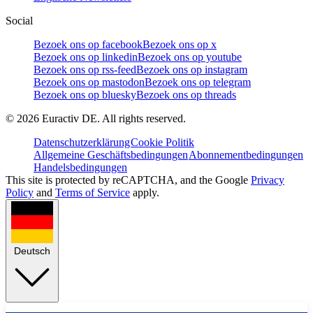
Social
Bezoek ons op facebook
Bezoek ons op x
Bezoek ons op linkedin
Bezoek ons op youtube
Bezoek ons op rss-feed
Bezoek ons op instagram
Bezoek ons op mastodon
Bezoek ons op telegram
Bezoek ons op bluesky
Bezoek ons op threads
©
2026
Euractiv DE. All rights reserved.
Datenschutzerklärung
Cookie Politik
Allgemeine Geschäftsbedingungen
Abonnementbedingungen
Handelsbedingungen
This site is protected by reCAPTCHA, and the Google
Privacy
Policy
and
Terms of Service
apply.
Deutsch