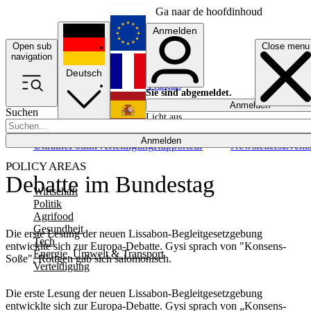
Ga naar de hoofdinhoud
Anmelden
Open sub
Close menu
English
navigation
Deutsch
Français
Sie sind abgemeldet.
Anmelden
Suchen
Licht aus
Español
Anmelden
Ukraine
Politik
Verteidigung
Rapporteur
Newsletters
Event
POLICY AREAS
Debatte im Bundestag
Wirtschaft
Politik
Agrifood
Gesundheit
Die erste Lesung der neuen Lissabon-Begleitgesetzgebung
Tech
entwicklte sich zur Europa-Debatte. Gysi sprach von "Konsens-
Energie, Umwelt & Transport
Soße", Röttgen gab sich salomonisch.
Verteidigung
Die erste Lesung der neuen Lissabon-Begleitgesetzgebung
entwicklte sich zur Europa-Debatte. Gysi sprach von „Konsens-