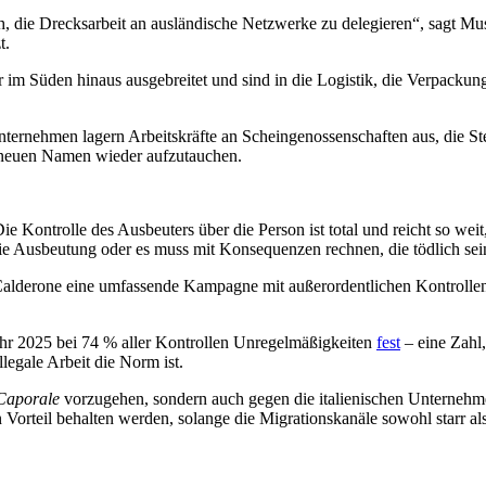
isch, die Drecksarbeit an ausländische Netzwerke zu delegieren“, sagt Mu
t.
 im Süden hinaus ausgebreitet und sind in die Logistik, die Verpackung
 Unternehmen lagern Arbeitskräfte an Scheingenossenschaften aus, die St
m neuen Namen wieder aufzutauchen.
 Kontrolle des Ausbeuters über die Person ist total und reicht so weit,
 die Ausbeutung oder es muss mit Konsequenzen rechnen, die tödlich se
Calderone eine umfassende Kampagne mit außerordentlichen Kontrollen
ahr 2025 bei 74 % aller Kontrollen Unregelmäßigkeiten
fest
– eine Zahl
llegale Arbeit die Norm ist.
Caporale
vorzugehen, sondern auch gegen die italienischen Unternehme
n Vorteil behalten werden, solange die Migrationskanäle sowohl starr al