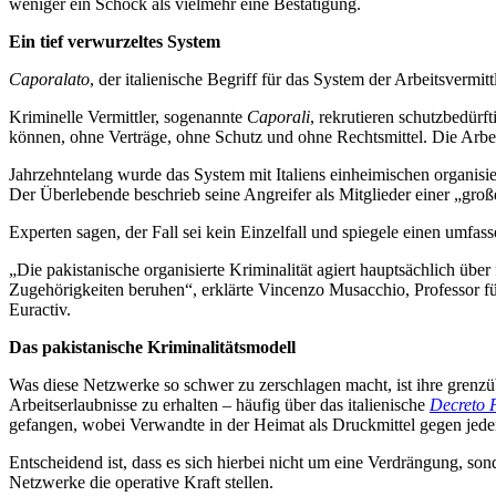
weniger ein Schock als vielmehr eine Bestätigung.
Ein tief verwurzeltes System
Caporalato
, der italienische Begriff für das System der Arbeitsvermi
Kriminelle Vermittler, sogenannte
Caporali
, rekrutieren schutzbedürf
können, ohne Verträge, ohne Schutz und ohne Rechtsmittel. Die Arbei
Jahrzehntelang wurde das System mit Italiens einheimischen organisi
Der Überlebende beschrieb seine Angreifer als Mitglieder einer „große
Experten sagen, der Fall sei kein Einzelfall und spiegele einen umfa
„Die pakistanische organisierte Kriminalität agiert hauptsächlich übe
Zugehörigkeiten beruhen“, erklärte Vincenzo Musacchio, Professor fü
Euractiv.
Das pakistanische Kriminalitätsmodell
Was diese Netzwerke so schwer zu zerschlagen macht, ist ihre grenzü
Arbeitserlaubnisse zu erhalten – häufig über das italienische
Decreto F
gefangen, wobei Verwandte in der Heimat als Druckmittel gegen jede
Entscheidend ist, dass es sich hierbei nicht um eine Verdrängung, so
Netzwerke die operative Kraft stellen.