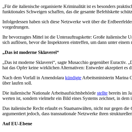
„Für die italienische organisierte Kriminalität ist es besonders prakt
funktionales Schweigen schaffen, das die gesamte Befehlskette schütz
Infolgedessen haben sich diese Netzwerke weit über die Erdbeerfelder
vorgedrungen.
Ihr bevorzugtes Mittel ist die Unterauftragskette: Große italienische
sich auflösen, bevor die Inspektoren eintreffen, um dann unter eine
„Das ist moderne Sklaverei“
„Das ist moderne Sklaverei“, sagte Musacchio gegenüber Euractiv. „Die
hat das Opfer keine wirklichen Alternativen: Entweder akzeptiert es
Nach dem Vorfall in Amendolara
kündigte
Arbeitsministerin Marina 
über laufen soll.
Die italienische Nationale Arbeitsaufsichtsbehörde
stellte
bereits im J
werten ist, sondern vielmehr ein Bild eines Systems zeichnet, in dem i
Das italienische Recht erlaubt es Staatsanwälten, nicht nur gegen die
argumentiert jedoch, dass transnationale Netzwerke ihren strukturelle
Auf EU-Ebene