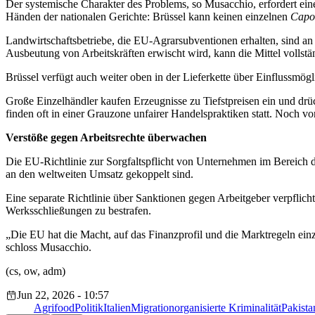
Der systemische Charakter des Problems, so Musacchio, erfordert eine
Händen der nationalen Gerichte: Brüssel kann keinen einzelnen
Capo
Landwirtschaftsbetriebe, die EU-Agrarsubventionen erhalten, sind an 
Ausbeutung von Arbeitskräften erwischt wird, kann die Mittel vollst
Brüssel verfügt auch weiter oben in der Lieferkette über Einflussmög
Große Einzelhändler kaufen Erzeugnisse zu Tiefstpreisen ein und drü
finden oft in einer Grauzone unfairer Handelspraktiken statt. Noch v
Verstöße gegen Arbeitsrechte überwachen
Die EU-Richtlinie zur Sorgfaltspflicht von Unternehmen im Bereich d
an den weltweiten Umsatz gekoppelt sind.
Eine separate Richtlinie über Sanktionen gegen Arbeitgeber verpflicht
Werksschließungen zu bestrafen.
„Die EU hat die Macht, auf das Finanzprofil und die Marktregeln ein
schloss Musacchio.
(cs, ow, adm)
Jun 22, 2026 - 10:57
Agrifood
Politik
Italien
Migration
organisierte Kriminalität
Pakista