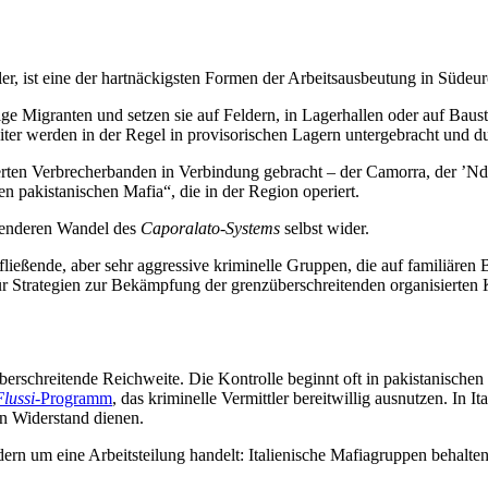
ttler, ist eine der hartnäckigsten Formen der Arbeitsausbeutung in Südeu
tige Migranten und setzen sie auf Feldern, in Lagerhallen oder auf Baust
ter werden in der Regel in provisorischen Lagern untergebracht und d
erten Verbrecherbanden in Verbindung gebracht – der Camorra, der ’Nd
n pakistanischen Mafia“, die in der Region operiert.
ssenderen Wandel des
Caporalato-Systems
selbst wider.
r fließende, aber sehr aggressive kriminelle Gruppen, die auf familiär
r Strategien zur Bekämpfung der grenzüberschreitenden organisierten 
berschreitende Reichweite. Die Kontrolle beginnt oft in pakistanisch
lussi
-Programm
, das kriminelle Vermittler bereitwillig ausnutzen. In 
n Widerstand dienen.
ndern um eine Arbeitsteilung handelt: Italienische Mafiagruppen behalt