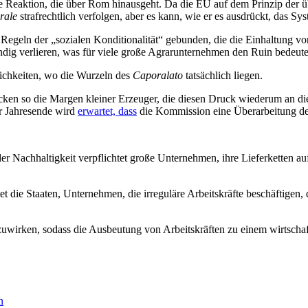
 Reaktion, die über Rom hinausgeht. Da die EU auf dem Prinzip der übe
rale
strafrechtlich verfolgen, aber es kann, wie er es ausdrückt, das Sys
Regeln der „sozialen Konditionalität“ gebunden, die die Einhaltung vo
ändig verlieren, was für viele große Agrarunternehmen den Ruin bedeut
lichkeiten, wo die Wurzeln des
Caporalato
tatsächlich liegen.
cken so die Margen kleiner Erzeuger, die diesen Druck wiederum an di
or Jahresende wird
erwartet, dass
die Kommission eine Überarbeitung der
er Nachhaltigkeit verpflichtet große Unternehmen, ihre Lieferketten 
et die Staaten, Unternehmen, die irreguläre Arbeitskräfte beschäftigen
zuwirken, sodass die Ausbeutung von Arbeitskräften zu einem wirtschaf
n