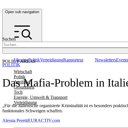
Open sub navigation
Suchen
Ukraine
Politik
Verteidigung
Rapporteur
Newsletters
Event
POLICY AREAS
POLITIK
Wirtschaft
Politik
Das Mafia-Problem in Italie
Agrifood
Gesundheit
Tech
Energie, Umwelt & Transport
Verteidigung
„Für die italienische organisierte Kriminalität ist es besonders prakti
funktionales Schweigen schaffen.
Alessia Peretti
EURACTIV.com