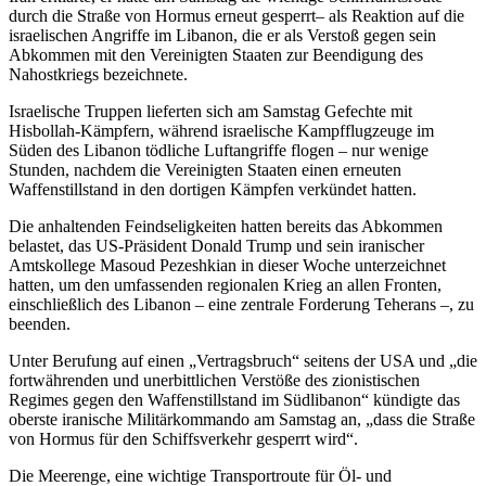
durch die Straße von Hormus erneut gesperrt– als Reaktion auf die
israelischen Angriffe im Libanon, die er als Verstoß gegen sein
Abkommen mit den Vereinigten Staaten zur Beendigung des
Nahostkriegs bezeichnete.
Israelische Truppen lieferten sich am Samstag Gefechte mit
Hisbollah-Kämpfern, während israelische Kampfflugzeuge im
Süden des Libanon tödliche Luftangriffe flogen – nur wenige
Stunden, nachdem die Vereinigten Staaten einen erneuten
Waffenstillstand in den dortigen Kämpfen verkündet hatten.
Die anhaltenden Feindseligkeiten hatten bereits das Abkommen
belastet, das US-Präsident Donald Trump und sein iranischer
Amtskollege Masoud Pezeshkian in dieser Woche unterzeichnet
hatten, um den umfassenden regionalen Krieg an allen Fronten,
einschließlich des Libanon – eine zentrale Forderung Teherans –, zu
beenden.
Unter Berufung auf einen „Vertragsbruch“ seitens der USA und „die
fortwährenden und unerbittlichen Verstöße des zionistischen
Regimes gegen den Waffenstillstand im Südlibanon“ kündigte das
oberste iranische Militärkommando am Samstag an, „dass die Straße
von Hormus für den Schiffsverkehr gesperrt wird“.
Die Meerenge, eine wichtige Transportroute für Öl- und