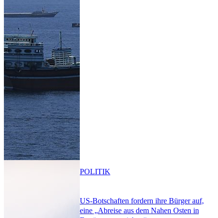
POLITIK
US-Botschaften fordern ihre Bürger auf,
eine „Abreise aus dem Nahen Osten in