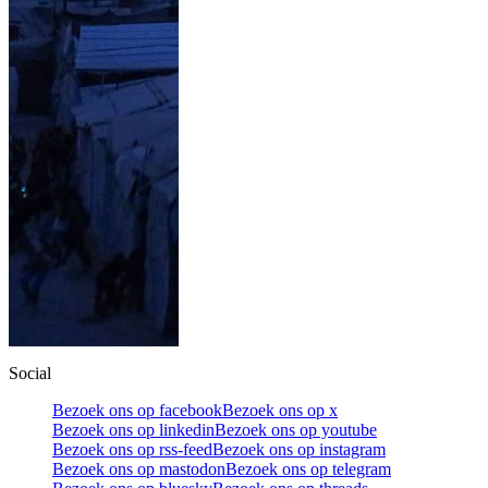
Social
Bezoek ons op facebook
Bezoek ons op x
Bezoek ons op linkedin
Bezoek ons op youtube
Bezoek ons op rss-feed
Bezoek ons op instagram
Bezoek ons op mastodon
Bezoek ons op telegram