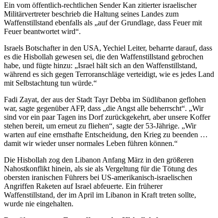
Ein vom öffentlich-rechtlichen Sender Kan zitierter israelischer
Militärvertreter beschrieb die Haltung seines Landes zum
Waffenstillstand ebenfalls als „auf der Grundlage, dass Feuer mit
Feuer beantwortet wird“.
Israels Botschafter in den USA, Yechiel Leiter, beharrte darauf, dass
es die Hisbollah gewesen sei, die den Waffenstillstand gebrochen
habe, und fügte hinzu: „Israel hält sich an den Waffenstillstand,
während es sich gegen Terroranschläge verteidigt, wie es jedes Land
mit Selbstachtung tun würde.“
Fadi Zayat, der aus der Stadt Tayr Debba im Südlibanon geflohen
war, sagte gegenüber AFP, dass „die Angst alle beherrscht“. „Wir
sind vor ein paar Tagen ins Dorf zurückgekehrt, aber unsere Koffer
stehen bereit, um erneut zu fliehen“, sagte der 53-Jährige. „Wir
warten auf eine ernsthafte Entscheidung, den Krieg zu beenden …
damit wir wieder unser normales Leben führen können.“
Die Hisbollah zog den Libanon Anfang März in den größeren
Nahostkonflikt hinein, als sie als Vergeltung für die Tötung des
obersten iranischen Führers bei US-amerikanisch-israelischen
Angriffen Raketen auf Israel abfeuerte. Ein früherer
Waffenstillstand, der im April im Libanon in Kraft treten sollte,
wurde nie eingehalten.