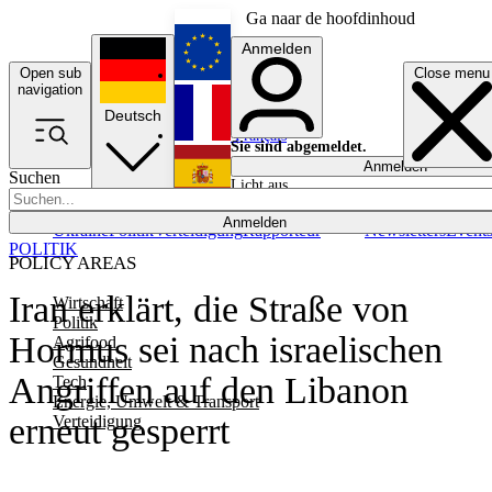
Ga naar de hoofdinhoud
Anmelden
Open sub
Close menu
English
navigation
Deutsch
Français
Sie sind abgemeldet.
Anmelden
Suchen
Licht aus
Español
Anmelden
Ukraine
Politik
Verteidigung
Rapporteur
Newsletters
Event
POLITIK
POLICY AREAS
Iran erklärt, die Straße von
Wirtschaft
Politik
Hormus sei nach israelischen
Agrifood
Gesundheit
Angriffen auf den Libanon
Tech
Energie, Umwelt & Transport
erneut gesperrt
Verteidigung