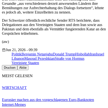
Gesandte „aus verschiedenen derzeit anwesenden Ländern ihre
Bemühungen zur Aufrechterhaltung des Dialogs fortsetzen“, lehnte
es jedoch ab, weitere Einzelheiten zu nennen.
Der Schweizer öffentlich-rechtliche Sender RTS berichtete, dass
Delegationen aus den Vereinigten Staaten und dem Iran sowie aus
Pakistan und dem ebenfalls als Vermittler fungierenden Katar an den
Gesprächen teilnehmen.
(aw)
Jun 21, 2026 - 09:39
Politik
Benjamin Netanjahu
Donald Trump
Hisbollah
Iran
Israel
Libanon
Masoud Pezeshkian
Straße von Hormus
Vereinigte Staaten
Drucken
Aktie
MEIST GELESEN
WIRTSCHAFT
Europäer machen aus den vorgeschlagenen Euro-Banknoten
Internet-Memes