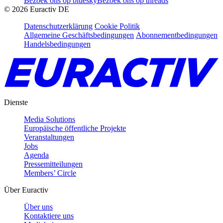
Bezoek ons op bluesky
Bezoek ons op threads
©
2026
Euractiv DE
Datenschutzerklärung
Cookie Politik
Allgemeine Geschäftsbedingungen
Abonnementbedingungen
Handelsbedingungen
Dienste
Media Solutions
Europäische öffentliche Projekte
Veranstaltungen
Jobs
Agenda
Pressemitteilungen
Members’ Circle
Über Euractiv
Über uns
Kontaktiere uns