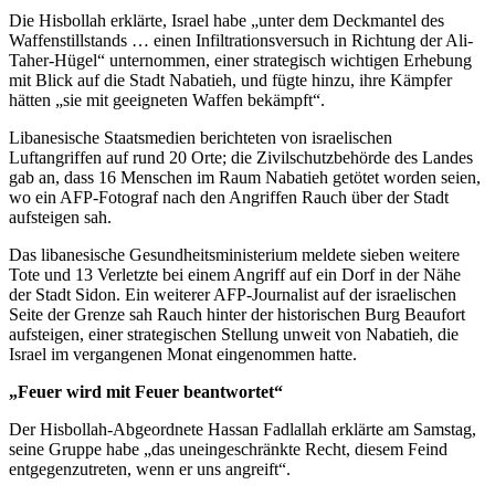
Die Hisbollah erklärte, Israel habe „unter dem Deckmantel des
Waffenstillstands … einen Infiltrationsversuch in Richtung der Ali-
Taher-Hügel“ unternommen, einer strategisch wichtigen Erhebung
mit Blick auf die Stadt Nabatieh, und fügte hinzu, ihre Kämpfer
hätten „sie mit geeigneten Waffen bekämpft“.
Libanesische Staatsmedien berichteten von israelischen
Luftangriffen auf rund 20 Orte; die Zivilschutzbehörde des Landes
gab an, dass 16 Menschen im Raum Nabatieh getötet worden seien,
wo ein AFP-Fotograf nach den Angriffen Rauch über der Stadt
aufsteigen sah.
Das libanesische Gesundheitsministerium meldete sieben weitere
Tote und 13 Verletzte bei einem Angriff auf ein Dorf in der Nähe
der Stadt Sidon. Ein weiterer AFP-Journalist auf der israelischen
Seite der Grenze sah Rauch hinter der historischen Burg Beaufort
aufsteigen, einer strategischen Stellung unweit von Nabatieh, die
Israel im vergangenen Monat eingenommen hatte.
„Feuer wird mit Feuer beantwortet“
Der Hisbollah-Abgeordnete Hassan Fadlallah erklärte am Samstag,
seine Gruppe habe „das uneingeschränkte Recht, diesem Feind
entgegenzutreten, wenn er uns angreift“.