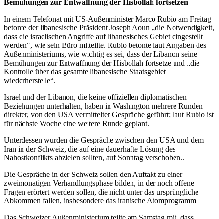
Bemühungen zur Entwaffnung der Hisbollah fortsetzen
In einem Telefonat mit US-Außenminister Marco Rubio am Freitag
betonte der libanesische Präsident Joseph Aoun „die Notwendigkeit,
dass die israelischen Angriffe auf libanesisches Gebiet eingestellt
werden“, wie sein Büro mitteilte. Rubio betonte laut Angaben des
Außenministeriums, wie wichtig es sei, dass der Libanon seine
Bemühungen zur Entwaffnung der Hisbollah fortsetze und „die
Kontrolle über das gesamte libanesische Staatsgebiet
wiederherstelle“.
Israel und der Libanon, die keine offiziellen diplomatischen
Beziehungen unterhalten, haben in Washington mehrere Runden
direkter, von den USA vermittelter Gespräche geführt; laut Rubio ist
für nächste Woche eine weitere Runde geplant.
Unterdessen wurden die Gespräche zwischen den USA und dem
Iran in der Schweiz, die auf eine dauerhafte Lösung des
Nahostkonflikts abzielen sollten, auf Sonntag verschoben..
Die Gespräche in der Schweiz sollen den Auftakt zu einer
zweimonatigen Verhandlungsphase bilden, in der noch offene
Fragen erörtert werden sollen, die nicht unter das ursprüngliche
Abkommen fallen, insbesondere das iranische Atomprogramm.
Das Schweizer Außenministerium teilte am Samstag mit, dass