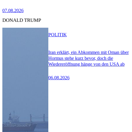
07.08.2026
DONALD TRUMP
POLITIK
Iran erklärt, ein Abkommen mit Oman über
Hormus stehe kurz bevor, doch die
Wiedereröffnung hänge von den USA ab
06.08.2026