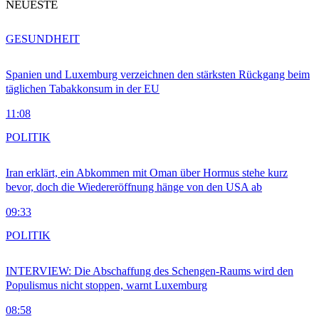
NEUESTE
GESUNDHEIT
Spanien und Luxemburg verzeichnen den stärksten Rückgang beim
täglichen Tabakkonsum in der EU
11:08
POLITIK
Iran erklärt, ein Abkommen mit Oman über Hormus stehe kurz
bevor, doch die Wiedereröffnung hänge von den USA ab
09:33
POLITIK
INTERVIEW: Die Abschaffung des Schengen-Raums wird den
Populismus nicht stoppen, warnt Luxemburg
08:58