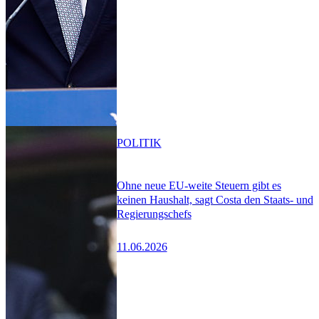
POLITIK
Ohne neue EU-weite Steuern gibt es
keinen Haushalt, sagt Costa den Staats- und
Regierungschefs
11.06.2026