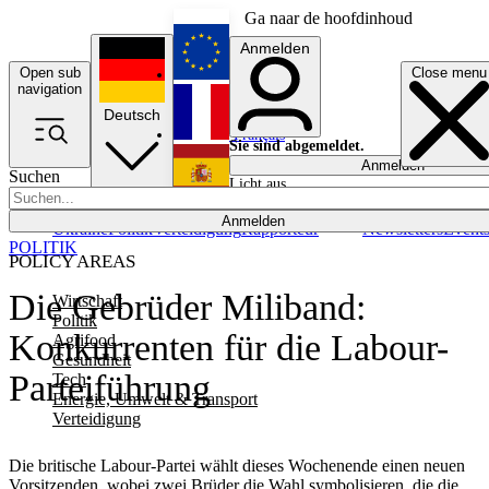
Ga naar de hoofdinhoud
Anmelden
Open sub
Close menu
English
navigation
Deutsch
Français
Sie sind abgemeldet.
Anmelden
Suchen
Licht aus
Español
Anmelden
Ukraine
Politik
Verteidigung
Rapporteur
Newsletters
Event
POLITIK
POLICY AREAS
Die Gebrüder Miliband:
Wirtschaft
Politik
Konkurrenten für die Labour-
Agrifood
Gesundheit
Parteiführung
Tech
Energie, Umwelt & Transport
Verteidigung
Die britische Labour-Partei wählt dieses Wochenende einen neuen
Vorsitzenden, wobei zwei Brüder die Wahl symbolisieren, die die