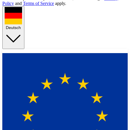
Policy
and
Terms of Service
apply.
Deutsch