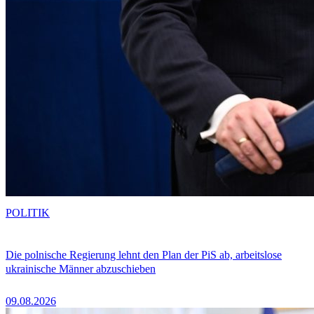
POLITIK
Die polnische Regierung lehnt den Plan der PiS ab, arbeitslose
ukrainische Männer abzuschieben
09.08.2026