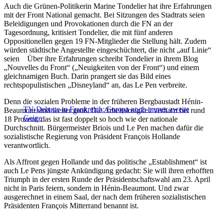
Auch die Grünen-Politikerin Marine Tondelier hat ihre Erfahrungen
mit der Front National gemacht. Bei Sitzungen des Stadtrats seien
Beleidigungen und Provokationen durch die FN an der
Tagesordnung, kritisiert Tondelier, die mit fünf anderen
Oppositionellen gegen 19 FN-Mitglieder die Stellung hält. Zudem
würden städtische Angestellte eingeschüchtert, die nicht „auf Linie“
seien Über ihre Erfahrungen schreibt Tondelier in ihrem Blog
„Nouvelles du Front“ („Neuigkeiten von der Front“) und einem
gleichnamigen Buch. Darin prangert sie das Bild eines
rechtspopulistischen „Disneyland“ an, das Le Pen verbreite.
Denn die sozialen Probleme in der früheren Bergbaustadt Hénin-
TV-Debatte in Frankreich: Europa noch immer zweite
Beaumont sind weiter groß. Die Arbeitslosigkeit verharrt bei rund
Geige
18 Prozent, das ist fast doppelt so hoch wie der nationale
Durchschnitt. Bürgermeister Briois und Le Pen machen dafür die
sozialistische Regierung von Präsident François Hollande
verantwortlich.
Als Affront gegen Hollande und das politische „Establishment“ ist
auch Le Pens jüngste Ankündigung gedacht: Sie will ihren erhofften
Triumph in der ersten Runde der Präsidentschaftswahl am 23. April
nicht in Paris feiern, sondern in Hénin-Beaumont. Und zwar
ausgerechnet in einem Saal, der nach dem früheren sozialistischen
Präsidenten François Mitterrand benannt ist.