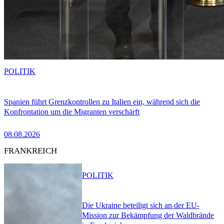
POLITIK
Spanien führt Grenzkontrollen zu Italien ein, während sich die
Konfrontation um die Migranten verschärft
08.08.2026
FRANKREICH
POLITIK
Die Ukraine beteiligt sich an der EU-
Mission zur Bekämpfung der Waldbrände