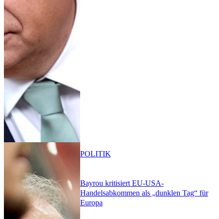
POLITIK
Bayrou kritisiert EU-USA-
Handelsabkommen als „dunklen Tag“ für
Europa