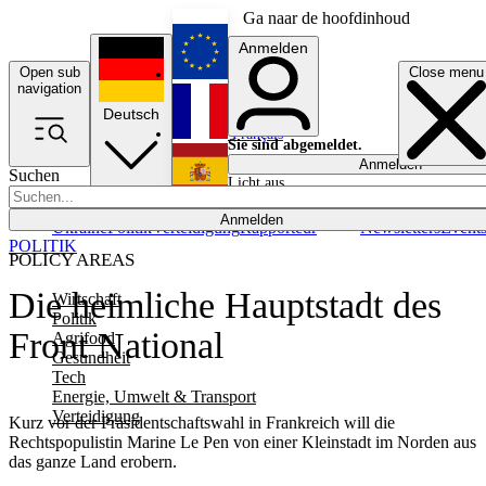
Ga naar de hoofdinhoud
Anmelden
Open sub
Close menu
English
navigation
Deutsch
Français
Sie sind abgemeldet.
Anmelden
Suchen
Licht aus
Español
Anmelden
Ukraine
Politik
Verteidigung
Rapporteur
Newsletters
Event
POLITIK
POLICY AREAS
Die heimliche Hauptstadt des
Wirtschaft
Politik
Front National
Agrifood
Gesundheit
Tech
Energie, Umwelt & Transport
Verteidigung
Kurz vor der Präsidentschaftswahl in Frankreich will die
Rechtspopulistin Marine Le Pen von einer Kleinstadt im Norden aus
das ganze Land erobern.