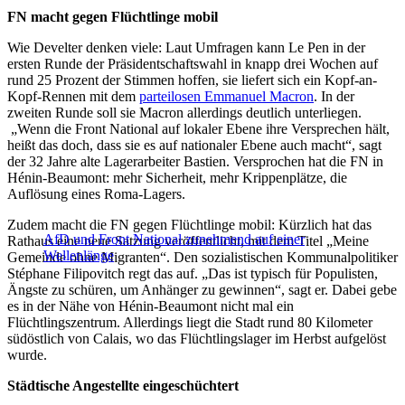
FN macht gegen Flüchtlinge mobil
Wie Develter denken viele: Laut Umfragen kann Le Pen in der
ersten Runde der Präsidentschaftswahl in knapp drei Wochen auf
rund 25 Prozent der Stimmen hoffen, sie liefert sich ein Kopf-an-
Kopf-Rennen mit dem
parteilosen Emmanuel Macron
. In der
zweiten Runde soll sie Macron allerdings deutlich unterliegen.
„Wenn die Front National auf lokaler Ebene ihre Versprechen hält,
heißt das doch, dass sie es auf nationaler Ebene auch macht“, sagt
der 32 Jahre alte Lagerarbeiter Bastien. Versprochen hat die FN in
Hénin-Beaumont: mehr Sicherheit, mehr Krippenplätze, die
Auflösung eines Roma-Lagers.
Zudem macht die FN gegen Flüchtlinge mobil: Kürzlich hat das
AfD und Front National zunehmend auf einer
Rathaus eine neue Satzung veröffentlicht, mit dem Titel „Meine
Wellenlänge
Gemeinde ohne Migranten“. Den sozialistischen Kommunalpolitiker
Stéphane Filipovitch regt das auf. „Das ist typisch für Populisten,
Ängste zu schüren, um Anhänger zu gewinnen“, sagt er. Dabei gebe
es in der Nähe von Hénin-Beaumont nicht mal ein
Flüchtlingszentrum. Allerdings liegt die Stadt rund 80 Kilometer
südöstlich von Calais, wo das Flüchtlingslager im Herbst aufgelöst
wurde.
Städtische Angestellte eingeschüchtert