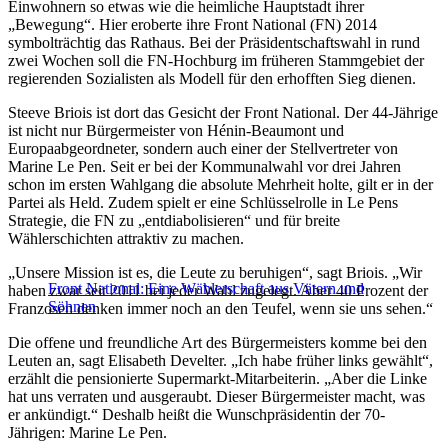
Einwohnern so etwas wie die heimliche Hauptstadt ihrer
„Bewegung“. Hier eroberte ihre Front National (FN) 2014
symbolträchtig das Rathaus. Bei der Präsidentschaftswahl in rund
zwei Wochen soll die FN-Hochburg im früheren Stammgebiet der
regierenden Sozialisten als Modell für den erhofften Sieg dienen.
Steeve Briois ist dort das Gesicht der Front National. Der 44-Jährige
ist nicht nur Bürgermeister von Hénin-Beaumont und
Europaabgeordneter, sondern auch einer der Stellvertreter von
Marine Le Pen. Seit er bei der Kommunalwahl vor drei Jahren
schon im ersten Wahlgang die absolute Mehrheit holte, gilt er in der
Partei als Held. Zudem spielt er eine Schlüsselrolle in Le Pens
Strategie, die FN zu „entdiabolisieren“ und für breite
Wählerschichten attraktiv zu machen.
„Unsere Mission ist es, die Leute zu beruhigen“, sagt Briois. „Wir
Front National: Eine Wählerschaft aus Vätern und
haben zwar seit 2011 bei jeder Wahl zugelegt. Aber 40 Prozent der
Söhnen
Franzosen denken immer noch an den Teufel, wenn sie uns sehen.“
Die offene und freundliche Art des Bürgermeisters komme bei den
Leuten an, sagt Elisabeth Develter. „Ich habe früher links gewählt“,
erzählt die pensionierte Supermarkt-Mitarbeiterin. „Aber die Linke
hat uns verraten und ausgeraubt. Dieser Bürgermeister macht, was
er ankündigt.“ Deshalb heißt die Wunschpräsidentin der 70-
Jährigen: Marine Le Pen.