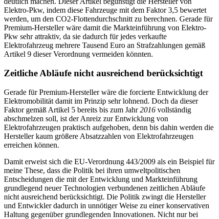
deutlich machen. Dieser Artikel begünstigt die Hersteller von
Elektro-Pkw, indem diese Fahrzeuge mit dem Faktor 3,5 bewertet
werden, um den CO2-Flottendurchschnitt zu berechnen. Gerade für
Premium-Hersteller wäre damit die Markteinführung von Elektro-
Pkw sehr attraktiv, da sie dadurch für jedes verkaufte
Elektrofahrzeug mehrere Tausend Euro an Strafzahlungen gemäß
Artikel 9 dieser Verordnung vermeiden könnten.
Zeitliche Abläufe nicht ausreichend berücksichtigt
Gerade für Premium-Hersteller wäre die forcierte Entwicklung der
Elektromobilität damit im Prinzip sehr lohnend. Doch da dieser
Faktor gemäß Artikel 5 bereits bis zum Jahr
2016
vollständig
abschmelzen soll, ist der Anreiz zur Entwicklung von
Elektrofahrzeugen praktisch aufgehoben, denn bis dahin werden die
Hersteller kaum größere Absatzzahlen von Elektrofahrzeugen
erreichen können.
Damit erweist sich die EU-Verordnung 443/2009 als ein Beispiel für
meine These, dass die Politik bei ihren umweltpolitischen
Entscheidungen die mit der Entwicklung und Markteinführung
grundlegend neuer Technologien verbundenen zeitlichen Abläufe
nicht ausreichend berücksichtigt. Die Politik zwingt die Hersteller
und Entwickler dadurch in unnötiger Weise zu einer konservativen
Haltung gegenüber grundlegenden Innovationen. Nicht nur bei