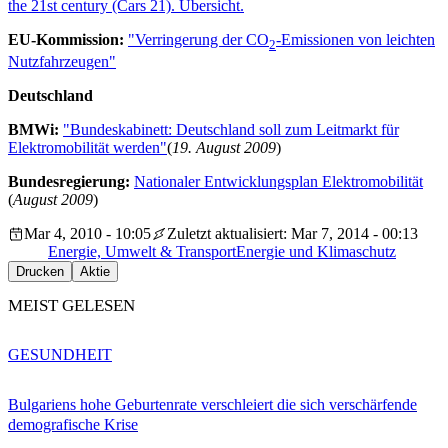
the 21st century (Cars 21). Übersicht.
EU-Kommission:
"Verringerung der CO
-Emissionen von leichten
2
Nutzfahrzeugen"
Deutschland
BMWi:
"Bundeskabinett: Deutschland soll zum Leitmarkt für
Elektromobilität werden"
(
19. August 2009
)
Bundesregierung:
Nationaler Entwicklungsplan Elektromobilität
(
August 2009
)
Mar 4, 2010 - 10:05
Zuletzt aktualisiert: Mar 7, 2014 - 00:13
Energie, Umwelt & Transport
Energie und Klimaschutz
Drucken
Aktie
MEIST GELESEN
GESUNDHEIT
Bulgariens hohe Geburtenrate verschleiert die sich verschärfende
demografische Krise