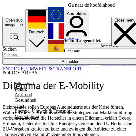
Ga naar de hoofdinhoud
Anmelden
Open sub
Close menu
English
navigation
Deutsch
Français
Sie sind abgemeldet.
Anmelden
Suchen
Licht aus
Español
Anmelden
Ukraine
Politik
Verteidigung
Rapporteur
Newsletters
Event
ENERGIE, UMWELT & TRANSPORT
POLICY AREAS
Dilemma der E-Mobility
Wirtschaft
Politik
Agrifood
Gesundheit
Tech
Elektroautos sollen Europas Autoindustrie aus der Krise führen.
Energie, Umwelt & Transport
Während die EU-Kommission neue Strategien zur Markteinführung
Verteidigung
vorbereitet, stecken die Hersteller in einem Dilemma, erklärt Georg
Erdmann, Leiter des Instituts Energiesysteme an der TU Berlin. Die
EU-Vorgaben greifen zu kurz und zwingen die Anbieter zu einer
"konservativen Haltung" gegenüber Innovationen.