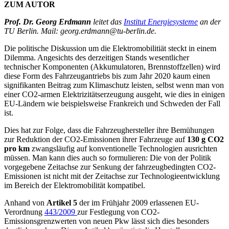
ZUM AUTOR
Prof. Dr. Georg Erdmann
leitet das
Institut Energiesysteme
an der
TU Berlin. Mail: georg.erdmann@tu-berlin.de.
Die politische Diskussion um die Elektromobilitiät steckt in einem
Dilemma. Angesichts des derzeitigen Stands wesentlicher
technischer Komponenten (Akkumulatoren, Brennstoffzellen) wird
diese Form des Fahrzeugantriebs bis zum Jahr 2020 kaum einen
signifikanten Beitrag zum Klimaschutz leisten, selbst wenn man von
einer CO2-armen Elektrizitätserzeugung ausgeht, wie dies in einigen
EU-Ländern wie beispielsweise Frankreich und Schweden der Fall
ist.
Dies hat zur Folge, dass die Fahrzeughersteller ihre Bemühungen
zur Reduktion der CO2-Emissionen ihrer Fahrzeuge auf
130 g CO2
pro km
zwangsläufig auf konventionelle Technologien ausrichten
müssen. Man kann dies auch so formulieren: Die von der Politik
vorgegebene Zeitachse zur Senkung der fahrzeugbedingten CO2-
Emissionen ist nicht mit der Zeitachse zur Technologieentwicklung
im Bereich der Elektromobilität kompatibel.
Anhand von
Artikel 5
der im Frühjahr 2009 erlassenen EU-
Verordnung
443/2009
zur Festlegung von CO2-
Emissionsgrenzwerten von neuen Pkw lässt sich dies besonders