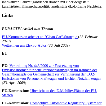
innovativen Fahrzeugantrieben drohen mit einer dergestalt
kurzfristigen Klimaschutzpolitik langfristige ökologische Nachteile.
Links
EURACTIV-Artikel zum Thema:
EU-Kommission arbeitet an "Clean Car"-Strategie
(
22. Februar
2010
)
Wettrennen um Elektro-Autos
(
30. Juli 2009
)
EU
EU:
Verordnung Nr. 443/2009 zur Festsetzung von
Emissionsnormen für neue Personenkraftwagen im Rahmen des
Gesamtkonzepts der Gemeinschaft zur Verringerung der CO2-
Emissionen von Personenkraftwagen und leichten Nutzfahrzeugen
(
23. April 2009
)
EU-Kommission:
Übersicht zu den E-Mobility-Plänen der EU-
Staaten
EU-Kommission:
Competitive Automotive Regulatory System for