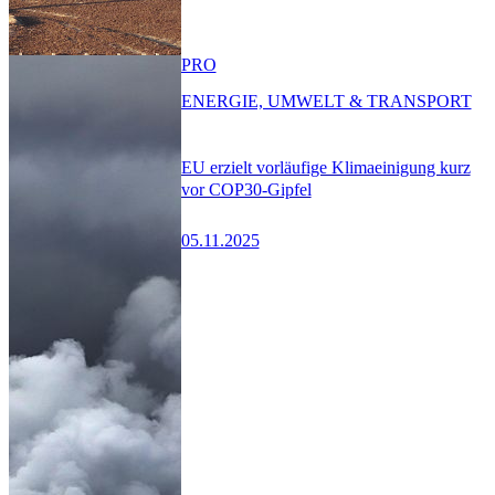
PRO
ENERGIE, UMWELT & TRANSPORT
EU erzielt vorläufige Klimaeinigung kurz
vor COP30-Gipfel
05.11.2025