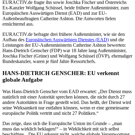
EURACTIV.de fragte ihn sowie Joschka Fischer und Österreichs
Ex-Kanzler Wolfgang Schüssel, beide frühere Außenminister, zum
Europäischen Auswärtigen Dienst (EAD) und zur EU-
Außenbeauftragten Catherine Ashton. Die Antworten fielen
ernüchternd aus.
EURACTIV.de befragte drei frühere Außenminister, wie sie den
Aufbau des
Europäischen Auswärtigen Dienstes (EAD)
und die
Leistungen der EU-Außenministerin Catherine Ashton bewerten:
Hans-Dietrich Genscher (FDP) war 18 Jahre lang Außenminister,
Joschka Fischer (Grüne) und Wolfgang Schüssel (ÖVP), ehemaliger
Bundeskanzler, waren je fünf Jahre Ressortchefs.
HANS-DIETRICH GENSCHER: EU verkennt
globale Aufgabe
Was Hans-Dietrich Genscher vom EAD erwartet: „Der Dienst muss
natürlich mit einer Autorität sprechen können, die nicht durch 27
andere Autoritäten in Frage gestellt wird. Das heißt, der Dienst wird
seine Wirksamkeit nur entfalten können, wenn er eine gemeinsame
europäische Politik vertritt und nicht 27 Politiken.“
Das zeige, dass sich die Europäische Union im Grunde – „man
muss das wirklich beklagen!“ – in Wirklichkeit mit sich selbst
beschäftige. „Die EU erkennt nicht, welche globale Verantwortung