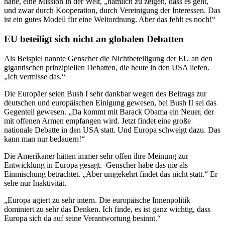
habe, eine Mission in der Welt, „nämlich zu zeigen, dass es geht,
und zwar durch Kooperation, durch Vereinigung der Interessen. Das
ist ein gutes Modell für eine Weltordnung. Aber das fehlt es noch!“
EU beteiligt sich nicht an globalen Debatten
Als Beispiel nannte Genscher die Nichtbeteiligung der EU an den
gigantischen prinzipiellen Debatten, die heute in den USA liefen.
„Ich vermisse das.“
Die Europäer seien Bush I sehr dankbar wegen des Beitrags zur
deutschen und europäischen Einigung gewesen, bei Bush II sei das
Gegenteil gewesen. „Da kommt mit Barack Obama ein Neuer, der
mit offenen Armen empfangen wird. Jetzt findet eine große
nationale Debatte in den USA statt. Und Europa schweigt dazu. Das
kann man nur bedauern!“
Die Amerikaner hätten immer sehr offen ihre Meinung zur
Entwicklung in Europa gesagt. Genscher habe das nie als
Einmischung betrachtet. „Aber umgekehrt findet das nicht statt.“ Er
sehe nur Inaktivität.
„Europa agiert zu sehr intern. Die europäische Innenpolitik
dominiert zu sehr das Denken. Ich finde, es ist ganz wichtig, dass
Europa sich da auf seine Verantwortung besinnt.“