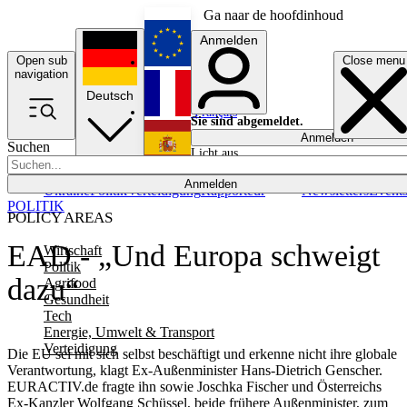
Ga naar de hoofdinhoud
Anmelden
Open sub
Close menu
English
navigation
Deutsch
Français
Sie sind abgemeldet.
Anmelden
Suchen
Licht aus
Español
Anmelden
Ukraine
Politik
Verteidigung
Rapporteur
Newsletters
Event
POLITIK
POLICY AREAS
EAD - „Und Europa schweigt
Wirtschaft
Politik
dazu“
Agrifood
Gesundheit
Tech
Energie, Umwelt & Transport
Verteidigung
Die EU sei mit sich selbst beschäftigt und erkenne nicht ihre globale
Verantwortung, klagt Ex-Außenminister Hans-Dietrich Genscher.
EURACTIV.de fragte ihn sowie Joschka Fischer und Österreichs
Ex-Kanzler Wolfgang Schüssel, beide frühere Außenminister, zum