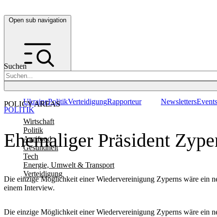
Open sub navigation
Suchen
Ukraine
Politik
Verteidigung
Rapporteur
Newsletters
Event
POLICY AREAS
POLITIK
Wirtschaft
Politik
Ehemaliger Präsident Zype
Agrifood
Gesundheit
Tech
Energie, Umwelt & Transport
Verteidigung
Die einzige Möglichkeit einer Wiedervereinigung Zyperns wäre ein ne
einem Interview.
Die einzige Möglichkeit einer Wiedervereinigung Zyperns wäre ein ne