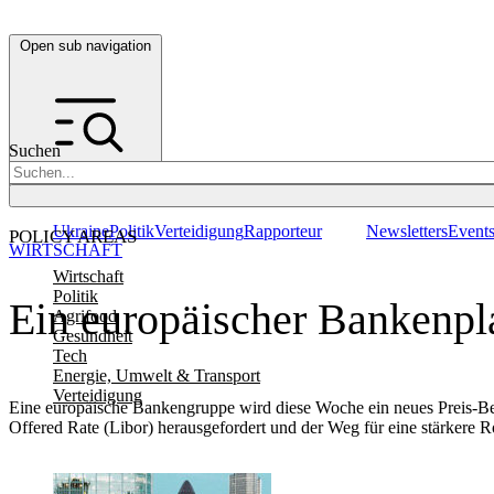
Open sub navigation
Suchen
Ukraine
Politik
Verteidigung
Rapporteur
Newsletters
Event
POLICY AREAS
WIRTSCHAFT
Wirtschaft
Politik
Ein europäischer Bankenpl
Agrifood
Gesundheit
Tech
Energie, Umwelt & Transport
Verteidigung
Eine europäische Bankengruppe wird diese Woche ein neues Preis-Be
Offered Rate (Libor) herausgefordert und der Weg für eine stärkere