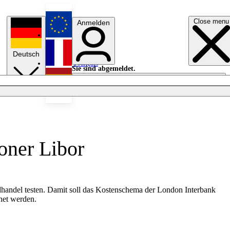
Close menu
Anmelden
English
Deutsch
Français
Sie sind abgemeldet.
Anmelden
Licht aus
Español
oner Libor
handel testen. Damit soll das Kostenschema der London Interbank
bnet werden.