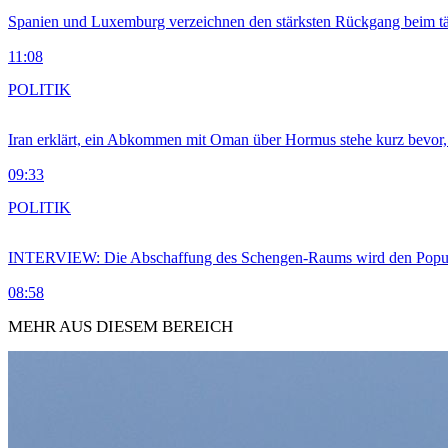
Spanien und Luxemburg verzeichnen den stärksten Rückgang beim t
11:08
POLITIK
Iran erklärt, ein Abkommen mit Oman über Hormus stehe kurz bevor
09:33
POLITIK
INTERVIEW: Die Abschaffung des Schengen-Raums wird den Populi
08:58
MEHR AUS DIESEM BEREICH