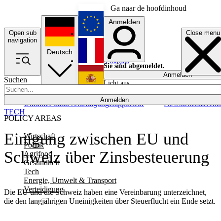
Ga naar de hoofdinhoud
Anmelden
Open sub
Close menu
English
navigation
Deutsch
Français
Sie sind abgemeldet.
Anmelden
Suchen
Licht aus
Español
Anmelden
Ukraine
Politik
Verteidigung
Rapporteur
Newsletters
Event
TECH
POLICY AREAS
Einigung zwischen EU und
Wirtschaft
Politik
Schweiz über Zinsbesteuerung
Agrifood
Gesundheit
Tech
Energie, Umwelt & Transport
Verteidigung
Die EU und die Schweiz haben eine Vereinbarung unterzeichnet,
die den langjährigen Uneinigkeiten über Steuerflucht ein Ende setzt.