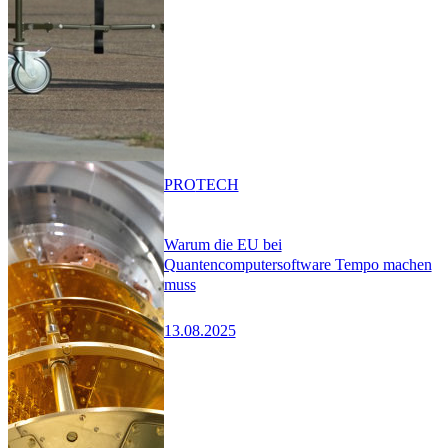
PRO
TECH
Warum die EU bei
Quantencomputersoftware Tempo machen
muss
13.08.2025