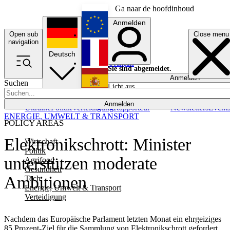
Ga naar de hoofdinhoud
Anmelden
Open sub
Close menu
English
navigation
Deutsch
Français
Sie sind abgemeldet.
Anmelden
Suchen
Licht aus
Español
Anmelden
Ukraine
Politik
Verteidigung
Rapporteur
Newsletters
Event
ENERGIE, UMWELT & TRANSPORT
POLICY AREAS
Elektronikschrott: Minister
Wirtschaft
Politik
unterstützen moderate
Agrifood
Gesundheit
Ambitionen
Tech
Energie, Umwelt & Transport
Verteidigung
Nachdem das Europäische Parlament letzten Monat ein ehrgeiziges
85 Prozent-Ziel für die Sammlung von Elektronikschrott gefordert