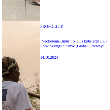
PRO
POLITIK
‚Neokolonialismus‘: NGOs kritisieren EU-
Entwicklungsinitiative ‚Global Gateway‘
14.10.2024