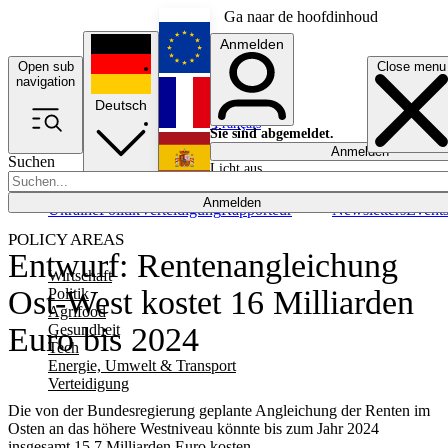
Ga naar de hoofdinhoud
Anmelden
Open sub
Close menu
English
navigation
Deutsch
Français
Sie sind abgemeldet.
Anmelden
Suchen
Licht aus
Español
Anmelden
Ukraine
Politik
Verteidigung
Rapporteur
Newsletters
Event
POLICY AREAS
Entwurf: Rentenangleichung
Wirtschaft
Ost-West kostet 16 Milliarden
Politik
Agrifood
Gesundheit
Euro bis 2024
Tech
Energie, Umwelt & Transport
Verteidigung
Die von der Bundesregierung geplante Angleichung der Renten im
Osten an das höhere Westniveau könnte bis zum Jahr 2024
insgesamt 15,7 Milliarden Euro kosten.