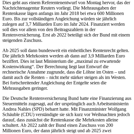
Dies geht aus einem Referentenentwurf von Montag hervor, das der
Nachrichtenagentur Reuters vorliegt. Die Mehrausgaben der
Rentenkasse lägen anfangs im Jahr 2018 bei etwa 600 Millionen
Euro. Bis zur vollständigen Angleichung würden sie jährlich
zulegen auf 3,7 Milliarden Euro im Jahr 2024. Finanziert werden
soll dies vor allem von den Beitragszahlern in der
Rentenversicherung. Erst ab 2022 beteiligt sich der Bund mit einem
steigenden Zuschuss.
Ab 2025 soll dann bundesweit ein einheitliches Rentenrecht gelten.
Die jährlich Mehrkosten werden ab dann auf 3,9 Milliarden Euro
beziffert. Dies ist laut Ministerium die „maximal zu erwartende
Kostenwirkung“. Der Berechnung liegt laut Entwurf die
rechnerische Annahme zugrunde, dass die Löhne im Osten – und
damit auch die Renten – nicht mehr stärker steigen als im Westen.
Bei fortschreitender Angleichung der Entgelte seien die
Mehrausgaben geringer.
Die Deutsche Rentenversicherung Bund hatte eine Finanzierung aus
Steuermitteln zugesagt, auf der ursprünglich auch Arbeitsministerin
Andrea Nahles (SPD) beharrt hatte. Mit Finanzminister Wolfgang
Schäuble (CDU) verständigte sie sich kurz vor Weihnachten jedoch
darauf, dass zunächst die Rentenkasse die Mehrkosten alleine
schultert. Ab 2022 zahlt der Bund einen Zuschuss von 200
Millionen Euro, der dann jährlich steigt und ab 2025 zwei