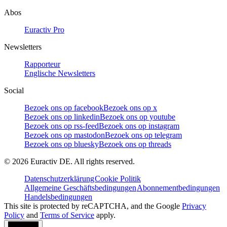
Abos
Euractiv Pro
Newsletters
Rapporteur
Englische Newsletters
Social
Bezoek ons op facebook
Bezoek ons op x
Bezoek ons op linkedin
Bezoek ons op youtube
Bezoek ons op rss-feed
Bezoek ons op instagram
Bezoek ons op mastodon
Bezoek ons op telegram
Bezoek ons op bluesky
Bezoek ons op threads
©
2026
Euractiv DE. All rights reserved.
Datenschutzerklärung
Cookie Politik
Allgemeine Geschäftsbedingungen
Abonnementbedingungen
Handelsbedingungen
This site is protected by reCAPTCHA, and the Google
Privacy
Policy
and
Terms of Service
apply.