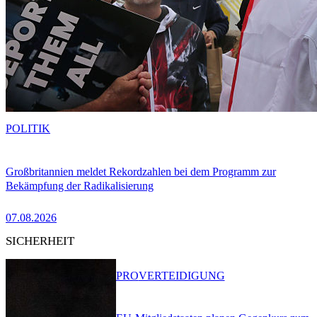
POLITIK
Großbritannien meldet Rekordzahlen bei dem Programm zur
Bekämpfung der Radikalisierung
07.08.2026
SICHERHEIT
PRO
VERTEIDIGUNG