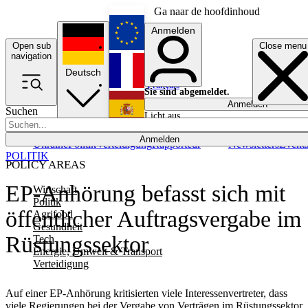
Ga naar de hoofdinhoud
Anmelden
Open sub
Close menu
English
navigation
Deutsch
Français
Sie sind abgemeldet.
Anmelden
Suchen
Licht aus
Español
Anmelden
Ukraine
Politik
Verteidigung
Rapporteur
Newsletters
Event
POLITIK
POLICY AREAS
EP-Anhörung befasst sich mit
Wirtschaft
Politik
öffentlicher Auftragsvergabe im
Agrifood
Gesundheit
Rüstungssektor
Tech
Energie, Umwelt & Transport
Verteidigung
Auf einer EP-Anhörung kritisierten viele Interessenvertreter, dass
viele Regierungen bei der Vergabe von Verträgen im Rüstungssektor