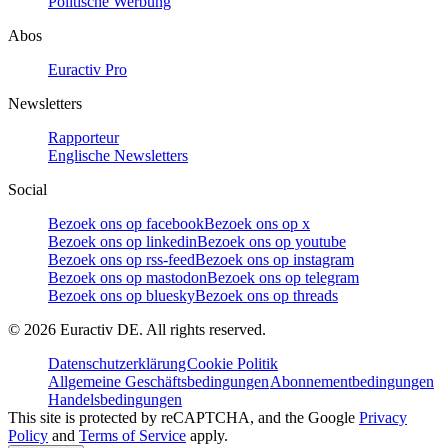
Politische Werbung
Abos
Euractiv Pro
Newsletters
Rapporteur
Englische Newsletters
Social
Bezoek ons op facebook
Bezoek ons op x
Bezoek ons op linkedin
Bezoek ons op youtube
Bezoek ons op rss-feed
Bezoek ons op instagram
Bezoek ons op mastodon
Bezoek ons op telegram
Bezoek ons op bluesky
Bezoek ons op threads
©
2026
Euractiv DE. All rights reserved.
Datenschutzerklärung
Cookie Politik
Allgemeine Geschäftsbedingungen
Abonnementbedingungen
Handelsbedingungen
This site is protected by reCAPTCHA, and the Google
Privacy
Policy
and
Terms of Service
apply.