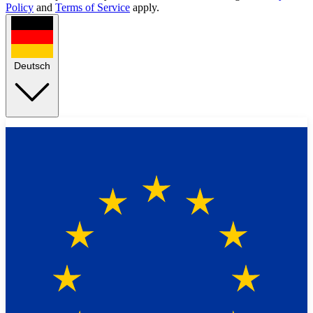
Policy
and
Terms of Service
apply.
Deutsch