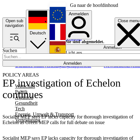
Ga naar de hoofdinhoud
Anmelden
Open sub
Close menu
English
navigation
Deutsch
Français
Sie sind abgemeldet.
Anmelden
Suchen
Licht aus
Español
Anmelden
Ukraine
Politik
Verteidigung
Rapporteur
Newsletters
Event
POLICY AREAS
EP investigation of Echelon
Wirtschaft
continues
Politik
Agrifood
Gesundheit
Tech
Energie, Umwelt & Transport
Socialist MEP says EP lacks capacity for thorough investigation of
Verteidigung
Echelon as Green MEP calls for full debate on issue
Socialist MEP says EP lacks capacity for thorough investigation of