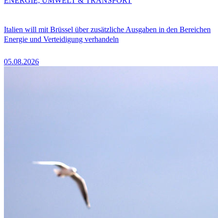
ENERGIE, UMWELT & TRANSPORT
Italien will mit Brüssel über zusätzliche Ausgaben in den Bereichen
Energie und Verteidigung verhandeln
05.08.2026