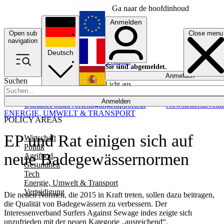
Ga naar de hoofdinhoud
Anmelden
Open sub
Close menu
English
navigation
Deutsch
Français
Sie sind abgemeldet.
Anmelden
Suchen
Licht aus
Español
Anmelden
Ukraine
Politik
Verteidigung
Rapporteur
Newsletters
Event
ENERGIE, UMWELT & TRANSPORT
POLICY AREAS
EP und Rat einigen sich auf
Wirtschaft
Politik
neue Badegewässernormen
Agrifood
Gesundheit
Tech
Energie, Umwelt & Transport
Verteidigung
Die neuen Normen, die 2015 in Kraft treten, sollen dazu beitragen,
die Qualität von Badegewässern zu verbessern. Der
Interessenverband Surfers Against Sewage indes zeigte sich
unzufrieden mit der neuen Kategorie „ausreichend“.