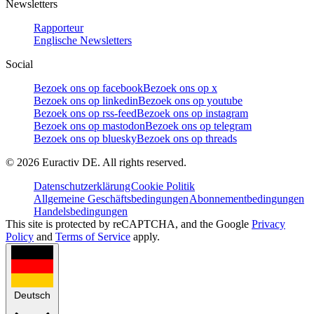
Newsletters
Rapporteur
Englische Newsletters
Social
Bezoek ons op facebook
Bezoek ons op x
Bezoek ons op linkedin
Bezoek ons op youtube
Bezoek ons op rss-feed
Bezoek ons op instagram
Bezoek ons op mastodon
Bezoek ons op telegram
Bezoek ons op bluesky
Bezoek ons op threads
©
2026
Euractiv DE. All rights reserved.
Datenschutzerklärung
Cookie Politik
Allgemeine Geschäftsbedingungen
Abonnementbedingungen
Handelsbedingungen
This site is protected by reCAPTCHA, and the Google
Privacy
Policy
and
Terms of Service
apply.
Deutsch