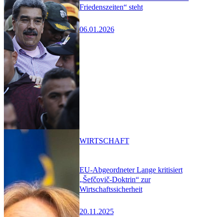
Friedenszeiten“ steht
06.01.2026
WIRTSCHAFT
EU-Abgeordneter Lange kritisiert
„Šefčovič-Doktrin“ zur
Wirtschaftssicherheit
20.11.2025