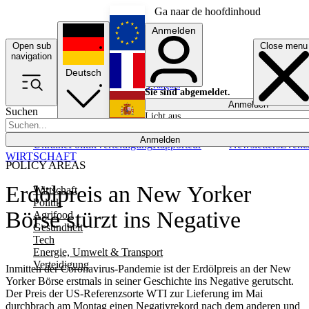
Ga naar de hoofdinhoud
Anmelden
Open sub
Close menu
English
navigation
Deutsch
Français
Sie sind abgemeldet.
Anmelden
Suchen
Licht aus
Español
Anmelden
Ukraine
Politik
Verteidigung
Rapporteur
Newsletters
Event
WIRTSCHAFT
POLICY AREAS
Erdölpreis an New Yorker
Wirtschaft
Politik
Börse stürzt ins Negative
Agrifood
Gesundheit
Tech
Energie, Umwelt & Transport
Verteidigung
Inmitten der Coronavirus-Pandemie ist der Erdölpreis an der New
Yorker Börse erstmals in seiner Geschichte ins Negative gerutscht.
Der Preis der US-Referenzsorte WTI zur Lieferung im Mai
durchbrach am Montag einen Negativrekord nach dem anderen und