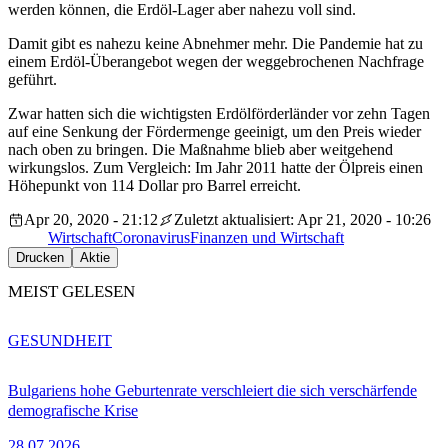
werden können, die Erdöl-Lager aber nahezu voll sind.
Damit gibt es nahezu keine Abnehmer mehr. Die Pandemie hat zu
einem Erdöl-Überangebot wegen der weggebrochenen Nachfrage
geführt.
Zwar hatten sich die wichtigsten Erdölförderländer vor zehn Tagen
auf eine Senkung der Fördermenge geeinigt, um den Preis wieder
nach oben zu bringen. Die Maßnahme blieb aber weitgehend
wirkungslos. Zum Vergleich: Im Jahr 2011 hatte der Ölpreis einen
Höhepunkt von 114 Dollar pro Barrel erreicht.
Apr 20, 2020 - 21:12
Zuletzt aktualisiert: Apr 21, 2020 - 10:26
Wirtschaft
Coronavirus
Finanzen und Wirtschaft
Drucken
Aktie
MEIST GELESEN
GESUNDHEIT
Bulgariens hohe Geburtenrate verschleiert die sich verschärfende
demografische Krise
28.07.2026