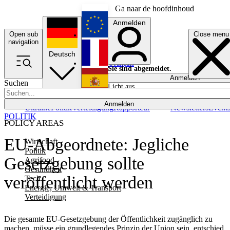
Ga naar de hoofdinhoud
Anmelden
Open sub
Close menu
English
navigation
Deutsch
Français
Sie sind abgemeldet.
Anmelden
Suchen
Licht aus
Español
Anmelden
Ukraine
Politik
Verteidigung
Rapporteur
Newsletters
Event
POLITIK
POLICY AREAS
EU-Abgeordnete: Jegliche
Wirtschaft
Politik
Gesetzgebung sollte
Agrifood
Gesundheit
veröffentlicht werden
Tech
Energie, Umwelt & Transport
Verteidigung
Die gesamte EU-Gesetzgebung der Öffentlichkeit zugänglich zu
machen, müsse ein grundlegendes Prinzip der Union sein, entschied