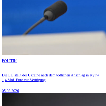
POLITIK
Die EU stellt der Ukraine nach dem tödlichen Anschlag in Kyjiw
1,4 Mrd. Euro zur Verfügung
05.08.2026