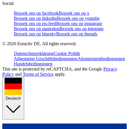
Social
Bezoek ons op facebook
Bezoek ons op x
Bezoek ons op linkedin
Bezoek ons op youtube
Bezoek ons op rss-feed
Bezoek ons op instagram
Bezoek ons op mastodon
Bezoek ons op telegram
Bezoek ons op bluesky
Bezoek ons op threads
©
2026
Euractiv DE. All rights reserved.
Datenschutzerklärung
Cookie Politik
Allgemeine Geschäftsbedingungen
Abonnementbedingungen
Handelsbedingungen
This site is protected by reCAPTCHA, and the Google
Privacy
Policy
and
Terms of Service
apply.
Deutsch