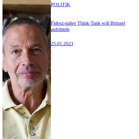
POLITIK
Fidesz-naher Think-Tank will Brüssel
aufrütteln
25.01.2023