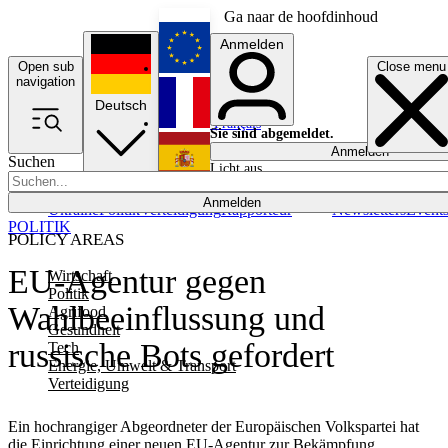
Ga naar de hoofdinhoud
Anmelden
Open sub
Close menu
English
navigation
Deutsch
Français
Sie sind abgemeldet.
Anmelden
Suchen
Licht aus
Español
Anmelden
Ukraine
Politik
Verteidigung
Rapporteur
Newsletters
Event
POLITIK
POLICY AREAS
EU-Agentur gegen
Wirtschaft
Politik
Wahlbeeinflussung und
Agrifood
Gesundheit
russische Bots gefordert
Tech
Energie, Umwelt & Transport
Verteidigung
Ein hochrangiger Abgeordneter der Europäischen Volkspartei hat
die Einrichtung einer neuen EU-Agentur zur Bekämpfung