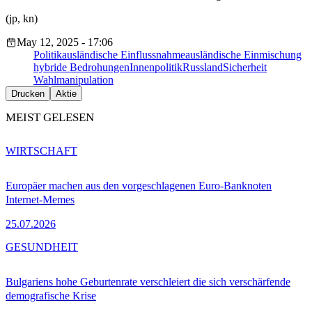
(jp, kn)
May 12, 2025 - 17:06
Politik
ausländische Einflussnahme
ausländische Einmischung
hybride Bedrohungen
Innenpolitik
Russland
Sicherheit
Wahlmanipulation
Drucken
Aktie
MEIST GELESEN
WIRTSCHAFT
Europäer machen aus den vorgeschlagenen Euro-Banknoten
Internet-Memes
25.07.2026
GESUNDHEIT
Bulgariens hohe Geburtenrate verschleiert die sich verschärfende
demografische Krise