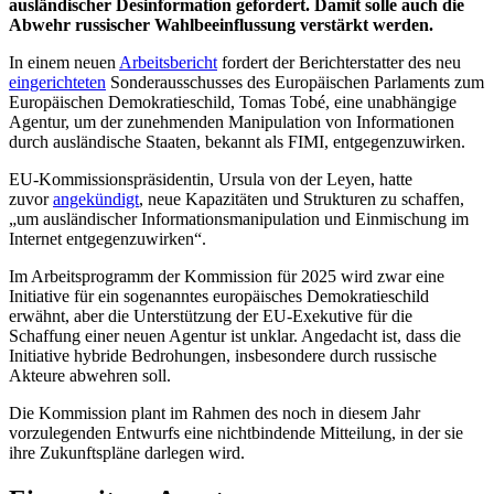
ausländischer Desinformation gefordert. Damit solle auch die
Abwehr russischer Wahlbeeinflussung verstärkt werden.
In einem neuen
Arbeitsbericht
fordert der Berichterstatter des neu
eingerichteten
Sonderausschusses des Europäischen Parlaments zum
Europäischen Demokratieschild, Tomas Tobé, eine unabhängige
Agentur, um der zunehmenden Manipulation von Informationen
durch ausländische Staaten, bekannt als FIMI, entgegenzuwirken.
EU-Kommissionspräsidentin, Ursula von der Leyen, hatte
zuvor
angekündigt
, neue Kapazitäten und Strukturen zu schaffen,
„um ausländischer Informationsmanipulation und Einmischung im
Internet entgegenzuwirken“.
Im Arbeitsprogramm der Kommission für 2025 wird zwar eine
Initiative für ein sogenanntes europäisches Demokratieschild
erwähnt, aber die Unterstützung der EU-Exekutive für die
Schaffung einer neuen Agentur ist unklar. Angedacht ist, dass die
Initiative hybride Bedrohungen, insbesondere durch russische
Akteure abwehren soll.
Die Kommission plant im Rahmen des noch in diesem Jahr
vorzulegenden Entwurfs eine nichtbindende Mitteilung, in der sie
ihre Zukunftspläne darlegen wird.