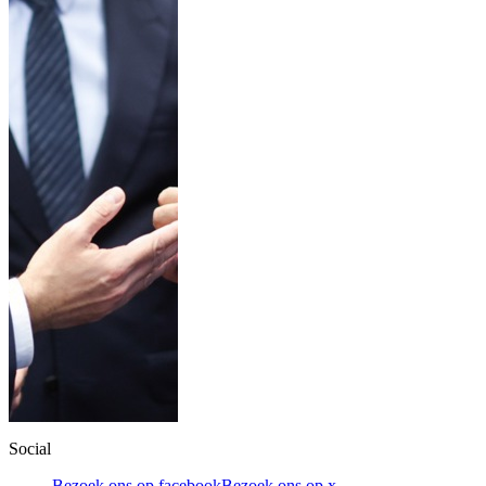
Social
Bezoek ons op facebook
Bezoek ons op x