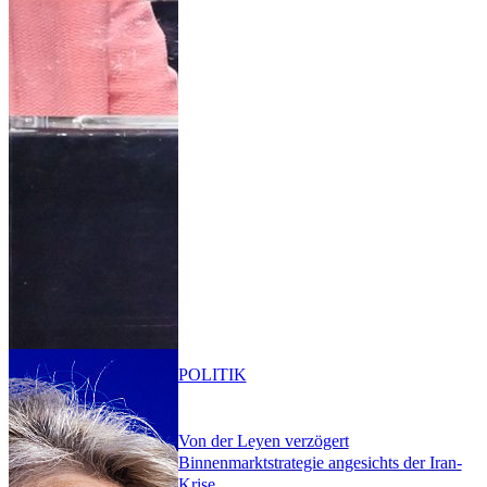
POLITIK
Von der Leyen verzögert
Binnenmarktstrategie angesichts der Iran-
Krise