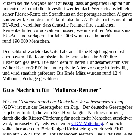
Zudem sei die Vorgabe nicht zulässig, dass angespartes Kapital nur
in deutsche Immobilien investiert werden darf. Wer sich aus Mitteln
seiner Riester-Rente ein Strandhaus an der portugiesieschen Algarve
kaufen will, kann dies in Zukunft also tun. Außerdem ist es nicht mit
EU-Recht vereinbar, dass deutsche Rentner ihre staatlichen
Rentenbeihilfen zurückzahlen müssen, wenn sie ihren Wohnsitz ins
EU-Ausland verlagern. Im Jahr 2008 waren das immerhin
rund 190.000 Menschen.
Deutschland wartete das Urteil ab, anstatt die Regelungen selbst
anzupassen. Die Kommission hatte bereits im Jahr 2003 ihre
Bedenken geäußert. Die nach dem früheren Bundesarbeitsminister
Walter Riester (SPD) benannte private Altersvorsorge ist freiwillig
und wird staatlich gefördert. Bis Ende März wurden rund 12,4
Millionen Verträge geschlossen.
Gute Nachricht für "Mallorca-Rentner"
Für den
Gesamtverband der Deutschen Versicherungswirtschaf
t
(GDV) ist nun der Gesetzgeber am Zug. "Der deutsche Gesetzgeber
ist jetzt gefordert, die vom EuGH verlangten Nachbesserungen,
durch die die Riester-Förderung für noch mehr Menschen attraktiver
wird, umzusetzen", heißt es in einer
GDV-Mitteilung
. Zugleich
sollte aber auch der förderfähige Höchstbetrag von derzeit 2100
Euro auf 2592 Euro im Jahr angehoben werden. Das Urteil sei "eine