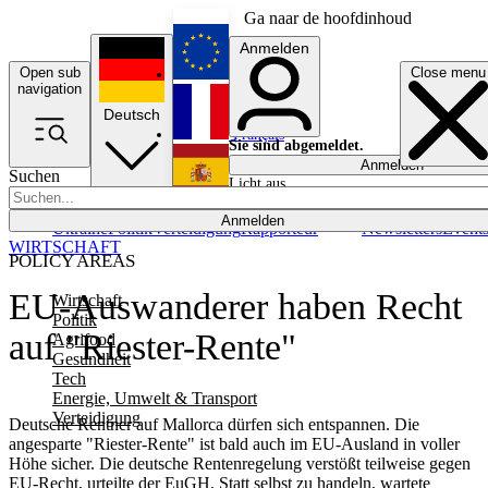
Ga naar de hoofdinhoud
Anmelden
Open sub
Close menu
English
navigation
Deutsch
Français
Sie sind abgemeldet.
Anmelden
Suchen
Licht aus
Español
Anmelden
Ukraine
Politik
Verteidigung
Rapporteur
Newsletters
Event
WIRTSCHAFT
POLICY AREAS
EU-Auswanderer haben Recht
Wirtschaft
Politik
auf "Riester-Rente"
Agrifood
Gesundheit
Tech
Energie, Umwelt & Transport
Verteidigung
Deutsche Rentner auf Mallorca dürfen sich entspannen. Die
angesparte "Riester-Rente" ist bald auch im EU-Ausland in voller
Höhe sicher. Die deutsche Rentenregelung verstößt teilweise gegen
EU-Recht, urteilte der EuGH. Statt selbst zu handeln, wartete