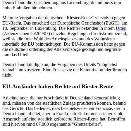
Deutschland die Entscheidung aus Luxemburg ab und muss nun
hohe Einbußen hinnehmen.
Mehrere Vorgaben der deutschen "Riester-Rente" verstoßen gegen
EU-Recht. Das entschied der Europäische Gerichtshof (EuGH), am
10. September in Luxemburg. Die Richter befanden in ihrem
Urteil
(Aktenzeichen C?269/07) einzelne Regelungen für diskriminierend,
weil sie die freie Wahl des Arbeitsplatzes und des Wohnsitzes
innerhalb der EU beinträchtigen. Die EU-Kommission hatte gegen
die deutsche Förderung der Altersvorsorge geklagt und begrüßte
nun das Urteil.
Deutschland kündigte an, die Vorgaben des Urteils "möglichst
zeitnah" umzusetzen. Eine Frist setzte die Kommission hierfür noch
nicht.
EU-Ausländer haben Rechte auf Riester-Rente
Arbeitnehmer, die nur beschränkt in Deutschland steuerpflichtig
sind, müssen von der staatlichen Zulage protifieren können, befand
das Gericht. Das bedeutet, dass beispielsweise ein Franzose, der in
Deutschland arbeitet, aber in Frankreich Einkommenssteuer zahlt,
Anspruch auf eine staatlich geförderte Riester-Rente hat. Betroffen
sind hiervon rund 67.000 sogenannte "Grenzarbeiter".