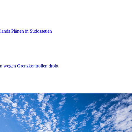
lands Plänen in Südossetien
n wegen Grenzkontrollen droht