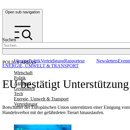
Open sub navigation
Suchen
Ukraine
Politik
Verteidigung
Rapporteur
Newsletters
Event
POLICY AREAS
ENERGIE, UMWELT & TRANSPORT
Wirtschaft
Politik
EU bestätigt Unterstützun
Agrifood
Gesundheit
Tech
Energie, Umwelt & Transport
Verteidigung
Botschafter der Europäischen Union unterstützen einer Einigung vom M
Handelsverbot mit der gefährdeten Tierart hinauslaufen.