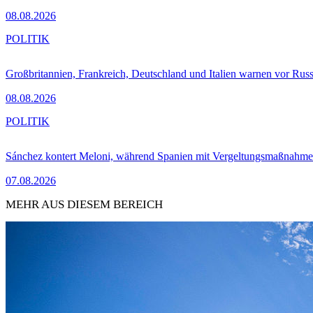
08.08.2026
POLITIK
Großbritannien, Frankreich, Deutschland und Italien warnen vor Russ
08.08.2026
POLITIK
Sánchez kontert Meloni, während Spanien mit Vergeltungsmaßnahme
07.08.2026
MEHR AUS DIESEM BEREICH