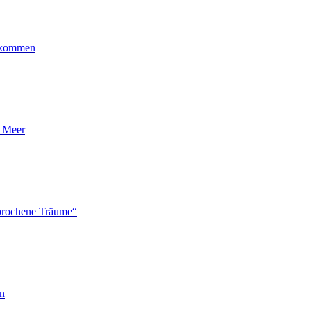
ankommen
n Meer
brochene Träume“
en