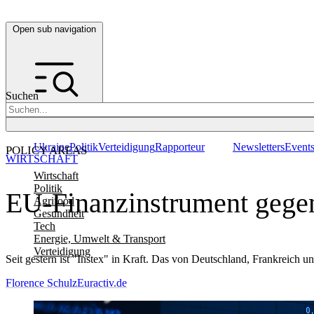
Open sub navigation
Suchen
Ukraine
Politik
Verteidigung
Rapporteur
Newsletters
Event
POLICY AREAS
WIRTSCHAFT
Wirtschaft
Politik
EU-Finanzinstrument gegen
Agrifood
Gesundheit
Tech
Energie, Umwelt & Transport
Verteidigung
Seit gestern ist "Instex" in Kraft. Das von Deutschland, Frankreich
Florence Schulz
Euractiv.de