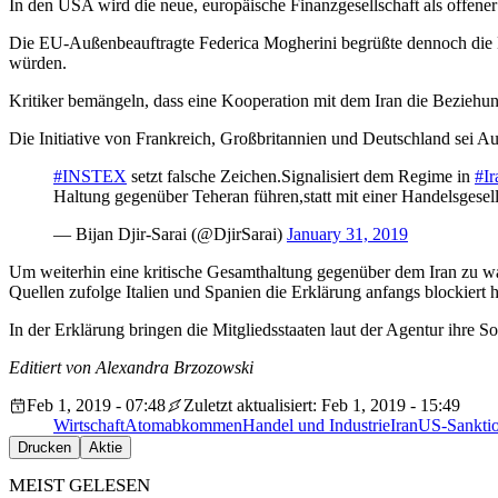
In den USA wird die neue, europäische Finanzgesellschaft als offen
Die EU-Außenbeauftragte Federica Mogherini begrüßte dennoch die Ei
würden.
Kritiker bemängeln, dass eine Kooperation mit dem Iran die Bezieh
Die Initiative von Frankreich, Großbritannien und Deutschland sei Au
#INSTEX
setzt falsche Zeichen.Signalisiert dem Regime in
#Ir
Haltung gegenüber Teheran führen,statt mit einer Handelsgesell
— Bijan Djir-Sarai (@DjirSarai)
January 31, 2019
Um weiterhin eine kritische Gesamthaltung gegenüber dem Iran zu wa
Quellen zufolge Italien und Spanien die Erklärung anfangs blockiert 
In der Erklärung bringen die Mitgliedsstaaten laut der Agentur ihr
Editiert von Alexandra Brzozowski
Feb 1, 2019 - 07:48
Zuletzt aktualisiert: Feb 1, 2019 - 15:49
Wirtschaft
Atomabkommen
Handel und Industrie
Iran
US-Sankti
Drucken
Aktie
MEIST GELESEN