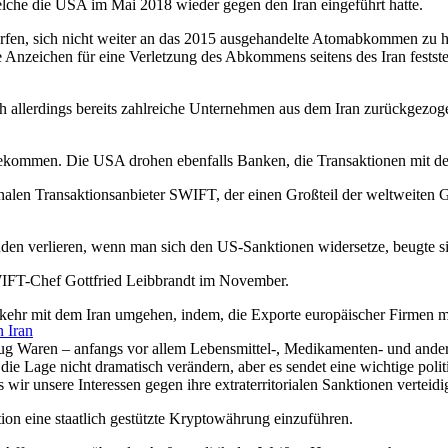
 welche die USA im Mai 2018 wieder gegen den Iran eingeführt hatte.
en, sich nicht weiter an das 2015 ausgehandelte Atomabkommen zu hal
 Anzeichen für eine Verletzung des Abkommens seitens des Iran festst
h allerdings bereits zahlreiche Unternehmen aus dem Iran zurückgezo
ekommen. Die USA drohen ebenfalls Banken, die Transaktionen mit de
alen Transaktionsanbieter SWIFT, der einen Großteil der weltweiten Ge
en verlieren, wenn man sich den US-Sanktionen widersetze, beugte si
WIFT-Chef Gottfried Leibbrandt im November.
rkehr mit dem Iran umgehen, indem, die Exporte europäischer Firmen m
 Iran
nzug Waren – anfangs vor allem Lebensmittel-, Medikamenten- und ander
die Lage nicht dramatisch verändern, aber es sendet eine wichtige polit
r unsere Interessen gegen ihre extraterritorialen Sanktionen verteid
ation eine staatlich gestützte Kryptowährung einzuführen.