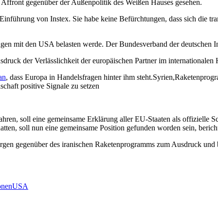
er Affront gegenüber der Außenpolitik des Weißen Hauses gesehen.
nführung von Instex. Sie habe keine Befürchtungen, dass sich die tr
ungen mit den USA belasten werde. Der Bundesverband der d
eutschen I
sdruck der Verlässlichkeit der europäischen Partner im internationalen
an
, dass Europa in Handelsfragen hinter ihm steht.Syrien,Raketenprogr
schaft positive Signale zu setzen
hren, soll eine gemeinsame Erklärung aller EU-Staaten als offizielle
hatten, soll nun eine gemeinsame Position gefunden worden sein, beric
e Sorgen gegenüber des iranischen Raketenprogramms zum Ausdruck und
onen
USA