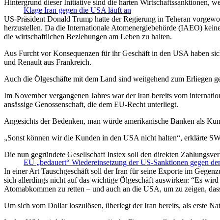
Hintergrund dieser Initiative sind die harten Wirtschaftssanktionen,
Klage Iran gegen die USA läuft an
US-Präsident Donald Trump hatte der Regierung in Teheran vorgeworf
herzustellen. Da die Internationale Atomenergiebehörde (IAEO) keine
die wirtschaftlichen Beziehungen am Leben zu halten.
Aus Furcht vor Konsequenzen für ihr Geschäft in den USA haben sic
und Renault aus Frankreich.
Auch die Ölgeschäfte mit dem Land sind weitgehend zum Erliegen g
Im November vergangenen Jahres war der Iran bereits vom internation
ansässige Genossenschaft, die dem EU-Recht unterliegt.
Angesichts der Bedenken, man würde amerikanische Banken als Kund
„Sonst können wir die Kunden in den USA nicht halten“, erklärte S
Die nun gegründete Gesellschaft Instex soll den direkten Zahlungsve
EU „bedauert“ Wiedereinsetzung der US-Sanktionen gegen den
In einer Art Tauschgeschäft soll der Iran für seine Exporte im Gege
sich allerdings nicht auf das wichtige Ölgeschäft auswirken: “Es wird 
Atomabkommen zu retten – und auch an die USA, um zu zeigen, dass wi
Um sich vom Dollar loszulösen, überlegt der Iran bereits, als erste N