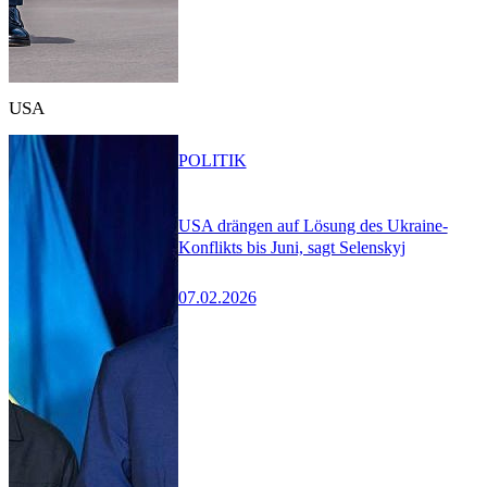
USA
POLITIK
USA drängen auf Lösung des Ukraine-
Konflikts bis Juni, sagt Selenskyj
07.02.2026