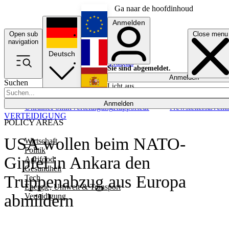
Ga naar de hoofdinhoud
Anmelden
Open sub
Close menu
English
navigation
Deutsch
Français
Sie sind abgemeldet.
Anmelden
Suchen
Licht aus
Español
Anmelden
Ukraine
Politik
Verteidigung
Rapporteur
Newsletters
Event
VERTEIDIGUNG
POLICY AREAS
USA wollen beim NATO-
Wirtschaft
Politik
Gipfel in Ankara den
Agrifood
Gesundheit
Truppenabzug aus Europa
Tech
Energie, Umwelt & Transport
abmildern
Verteidigung