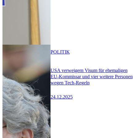
POLITIK
USA verweigern Visum für ehemaligen
EU-Kommissar und vier weitere Personen
wegen Tech-Regeln
24.12.2025