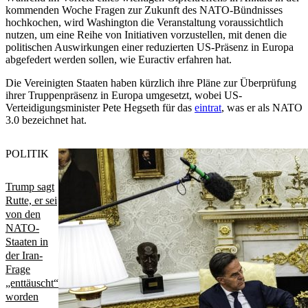
kommenden Woche Fragen zur Zukunft des NATO-Bündnisses
hochkochen, wird Washington die Veranstaltung voraussichtlich
nutzen, um eine Reihe von Initiativen vorzustellen, mit denen die
politischen Auswirkungen einer reduzierten US-Präsenz in Europa
abgefedert werden sollen, wie Euractiv erfahren hat.
Die Vereinigten Staaten haben kürzlich ihre Pläne zur Überprüfung
ihrer Truppenpräsenz in Europa umgesetzt, wobei US-
Verteidigungsminister Pete Hegseth für das
eintrat
, was er als NATO
3.0 bezeichnet hat.
POLITIK
Trump sagt
Rutte, er sei
von den
NATO-
Staaten in
der Iran-
Frage
„enttäuscht“
worden