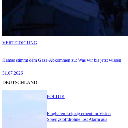
VERTEIDIGUNG
Hamas stimmt dem Gaza-Abkommen zu: Was wir bis jetzt wissen
31.07.2026
DEUTSCHLAND
POLITIK
Flughafen Leipzig erneut im Visier:
Sprengstoffdrohne löst Alarm aus