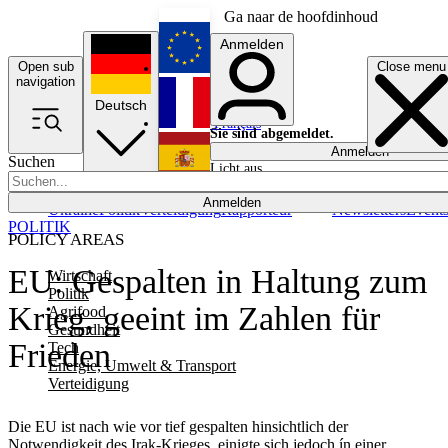
Ga naar de hoofdinhoud
Anmelden
Open sub
Close menu
English
navigation
Deutsch
Français
Sie sind abgemeldet.
Anmelden
Suchen
Licht aus
Español
Anmelden
Ukraine
Politik
Verteidigung
Rapporteur
Newsletters
Event
POLITIK
POLICY AREAS
EU: Gespalten in Haltung zum
Wirtschaft
Politik
Krieg, geeint im Zahlen für
Agrifood
Gesundheit
Frieden
Tech
Energie, Umwelt & Transport
Verteidigung
Die EU ist nach wie vor tief gespalten hinsichtlich der
Notwendigkeit des Irak-Krieges, einigte sich jedoch ín einer