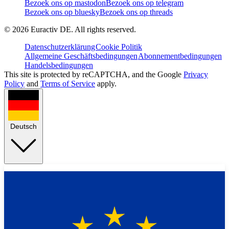
Bezoek ons op mastodon
Bezoek ons op telegram
Bezoek ons op bluesky
Bezoek ons op threads
©
2026
Euractiv DE. All rights reserved.
Datenschutzerklärung
Cookie Politik
Allgemeine Geschäftsbedingungen
Abonnementbedingungen
Handelsbedingungen
This site is protected by reCAPTCHA, and the Google
Privacy
Policy
and
Terms of Service
apply.
Deutsch