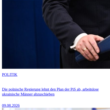
POLITIK
Die polnische Regierung lehnt den Plan der PiS ab, arbeitslose
ukrainische Männer abzuschieben
09.08.2026