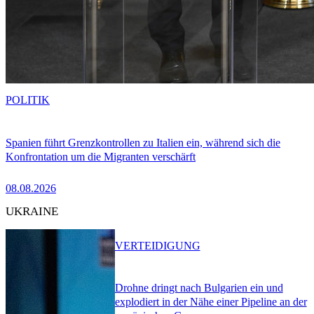
POLITIK
Spanien führt Grenzkontrollen zu Italien ein, während sich die
Konfrontation um die Migranten verschärft
08.08.2026
UKRAINE
VERTEIDIGUNG
Drohne dringt nach Bulgarien ein und
explodiert in der Nähe einer Pipeline an der