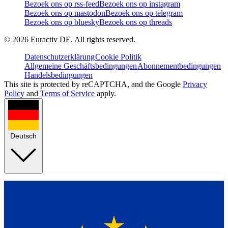
Bezoek ons op rss-feed
Bezoek ons op instagram
Bezoek ons op mastodon
Bezoek ons op telegram
Bezoek ons op bluesky
Bezoek ons op threads
©
2026
Euractiv DE. All rights reserved.
Datenschutzerklärung
Cookie Politik
Allgemeine Geschäftsbedingungen
Abonnementbedingungen
Handelsbedingungen
This site is protected by reCAPTCHA, and the Google
Privacy
Policy
and
Terms of Service
apply.
Deutsch