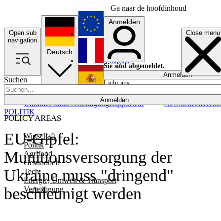
Ga naar de hoofdinhoud
Anmelden
Open sub
Close menu
English
navigation
Deutsch
Français
Sie sind abgemeldet.
Anmelden
Suchen
Licht aus
Español
Anmelden
Ukraine
Politik
Verteidigung
Rapporteur
Newsletters
Event
POLITIK
POLICY AREAS
EU-Gipfel:
Wirtschaft
Politik
Munitionsversorgung der
Agrifood
Gesundheit
Ukraine muss "dringend"
Tech
Energie, Umwelt & Transport
beschleunigt werden
Verteidigung