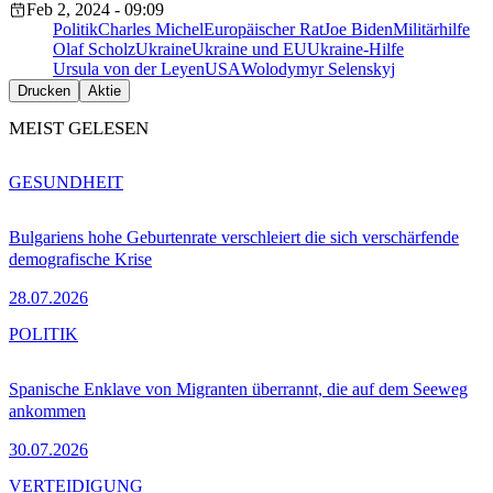
Feb 2, 2024 - 09:09
Politik
Charles Michel
Europäischer Rat
Joe Biden
Militärhilfe
Olaf Scholz
Ukraine
Ukraine und EU
Ukraine-Hilfe
Ursula von der Leyen
USA
Wolodymyr Selenskyj
Drucken
Aktie
MEIST GELESEN
GESUNDHEIT
Bulgariens hohe Geburtenrate verschleiert die sich verschärfende
demografische Krise
28.07.2026
POLITIK
Spanische Enklave von Migranten überrannt, die auf dem Seeweg
ankommen
30.07.2026
VERTEIDIGUNG