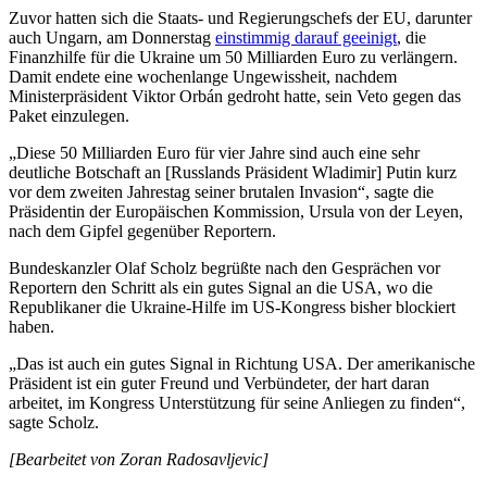
Zuvor hatten sich die Staats- und Regierungschefs der EU, darunter
auch Ungarn, am Donnerstag
einstimmig darauf geeinigt
, die
Finanzhilfe für die Ukraine um 50 Milliarden Euro zu verlängern.
Damit endete eine wochenlange Ungewissheit, nachdem
Ministerpräsident Viktor Orbán gedroht hatte, sein Veto gegen das
Paket einzulegen.
„Diese 50 Milliarden Euro für vier Jahre sind auch eine sehr
deutliche Botschaft an [Russlands Präsident Wladimir] Putin kurz
vor dem zweiten Jahrestag seiner brutalen Invasion“, sagte die
Präsidentin der Europäischen Kommission, Ursula von der Leyen,
nach dem Gipfel gegenüber Reportern.
Bundeskanzler Olaf Scholz begrüßte nach den Gesprächen vor
Reportern den Schritt als ein gutes Signal an die USA, wo die
Republikaner die Ukraine-Hilfe im US-Kongress bisher blockiert
haben.
„Das ist auch ein gutes Signal in Richtung USA. Der amerikanische
Präsident ist ein guter Freund und Verbündeter, der hart daran
arbeitet, im Kongress Unterstützung für seine Anliegen zu finden“,
sagte Scholz.
[Bearbeitet von Zoran Radosavljevic]