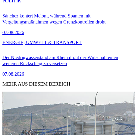
POLITIK
Sánchez kontert Meloni, während Spanien mit
Vergeltungsmaßnahmen wegen Grenzkontrollen droht
07.08.2026
ENERGIE, UMWELT & TRANSPORT
Der Niedrigwasserstand am Rhein droht der Wirtschaft einen
weiteren Rückschlag zu versetzen
07.08.2026
MEHR AUS DIESEM BEREICH