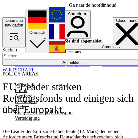
Ga naar de hoofdinhoud
Anmelden
Open sub
Close menu
English
navigation
Deutsch
Français
Sie sind abgemeldet.
Anmelden
Suchen
Licht aus
Español
Anmelden
Ukraine
Politik
Verteidigung
Rapporteur
Newsletters
Event
WIRTSCHAFT
POLICY AREAS
EU-Leader stärken
Wirtschaft
Politik
Rettungsfonds und einigen sich
Agrifood
Gesundheit
über Europakt
Tech
Energie, Umwelt & Transport
Verteidigung
Die Leader der Eurozone haben heute (12. März) den neuen
Anforderungen Brüssels und Deutschlands nachgegeben, sich