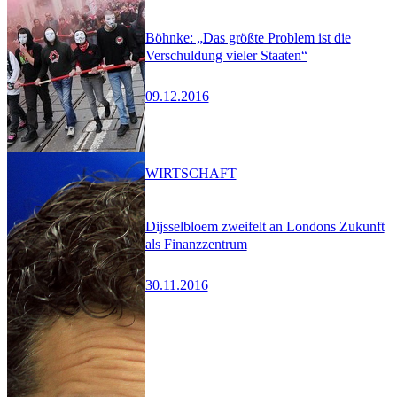
Böhnke: „Das größte Problem ist die
Verschuldung vieler Staaten“
09.12.2016
WIRTSCHAFT
Dijsselbloem zweifelt an Londons Zukunft
als Finanzzentrum
30.11.2016