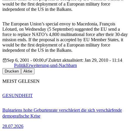
would be the first deployment of a European military force
independent of the US in the Balkans.
The European Union’s special envoy to Macedonia, François
Léotard, on Wednesday (5 September) suggested the EU send a
force to replace NATO’s 4,800 multinational force after their 30-day
mission ends. If the proposal is accepted by EU Member States, it
would be the first deployment of a European military force
independent of the US in the Balkans.
Sep 6, 2001 - 00:00
Zuletzt aktualisiert: Jan 29, 2010 - 11:14
Politik
Erweiterung-und-Nachbarn
Drucken
Aktie
MEIST GELESEN
GESUNDHEIT
Bulgariens hohe Geburtenrate verschleiert die sich verschärfende
demografische Krise
28.07.2026