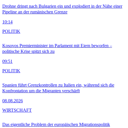
Drohne dringt nach Bulgarien ein und explodiert in der Nähe einer
Pipeline an der rumänischen Grenze
10:14
POLITIK
Kosovos Premierminister im Parlament mit Eiern beworfen –
politische Krise spitzt sich zu
09:51
POLITIK
Spanien führt Grenzkontrollen zu Italien ein, während sich die
Konfrontation um die Migranten verschärft
08.08.2026
WIRTSCHAFT
Das eigentliche Problem der europäischen Migrationspolitik