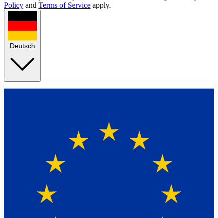
Policy
and
Terms of Service
apply.
Deutsch