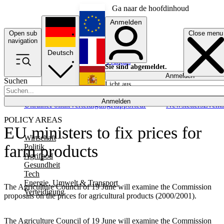
Ga naar de hoofdinhoud
Anmelden
Open sub
Close menu
English
navigation
Deutsch
Français
Sie sind abgemeldet.
Anmelden
Suchen
Licht aus
Español
Anmelden
Ukraine
Politik
Verteidigung
Rapporteur
Newsletters
Event
POLICY AREAS
EU ministers to fix prices for
Wirtschaft
farm products
Politik
Agrifood
Gesundheit
Tech
Energie, Umwelt & Transport
The Agriculture Council of 19 June will examine the Commission
Verteidigung
proposals on the prices for agricultural products (2000/2001).
The Agriculture Council of 19 June will examine the Commission