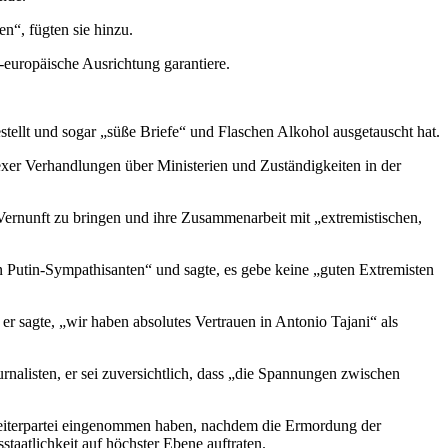
n“, fügten sie hinzu.
-europäische Ausrichtung garantiere.
ellt und sogar „süße Briefe“ und Flaschen Alkohol ausgetauscht hat.
exer Verhandlungen über Ministerien und Zuständigkeiten in der
Vernunft zu bringen und ihre Zusammenarbeit mit „extremistischen,
n Putin-Sympathisanten“ und sagte, es gebe keine „guten Extremisten
er sagte, „wir haben absolutes Vertrauen in Antonio Tajani“ als
nalisten, er sei zuversichtlich, dass „die Spannungen zwischen
rbeiterpartei eingenommen haben, nachdem die Ermordung der
aatlichkeit auf höchster Ebene auftraten.