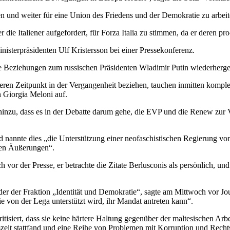
und weiter für eine Union des Friedens und der Demokratie zu arbeite
 Italiener aufgefordert, für Forza Italia zu stimmen, da er deren pro
isterpräsidenten Ulf Kristersson bei einer Pressekonferenz.
e Beziehungen zum russischen Präsidenten Wladimir Putin wiederhergest
eren Zeitpunkt in der Vergangenheit beziehen, tauchen inmitten kompl
n Giorgia Meloni auf.
 hinzu, dass es in der Debatte darum gehe, die EVP und die Renew zur 
d nannte dies „die Unterstützung einer neofaschistischen Regierung vo
ten Äußerungen“.
or der Presse, er betrachte die Zitate Berlusconis als persönlich, und 
r der Fraktion „Identität und Demokratie“, sagte am Mittwoch vor Jour
 von der Lega unterstützt wird, ihr Mandat antreten kann“.
tisiert, dass sie keine härtere Haltung gegenüber der maltesischen A
it stattfand und eine Reihe von Problemen mit Korruption und Rechtsst