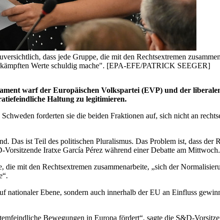
 zuversichtlich, dass jede Gruppe, die mit den Rechtsextremen zusammen
rt erkämpften Werte schuldig mache". [EPA-EFE/PATRICK SEEGER]
ament warf der Europäischen Volkspartei (EVP) und der liberale
iefeindliche Haltung zu legitimieren.
 Schweden forderten sie die beiden Fraktionen auf, sich nicht an recht
nd. Das ist Teil des politischen Pluralismus. Das Problem ist, dass der 
-Vorsitzende Iratxe García Pérez während einer Debatte am Mittwoch.
e, die mit den Rechtsextremen zusammenarbeite, „sich der Normalisieru
e“.
 auf nationaler Ebene, sondern auch innerhalb der EU an Einfluss ge
ystemfeindliche Bewegungen in Europa fördert“, sagte die S&D-Vorsitze