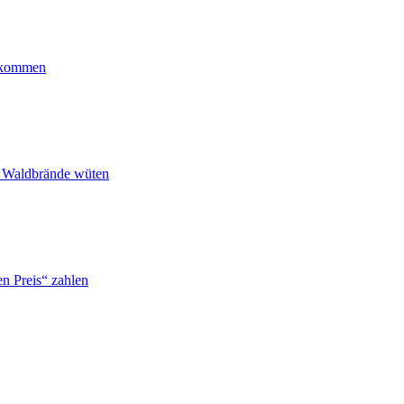
ankommen
n Waldbrände wüten
n Preis“ zahlen