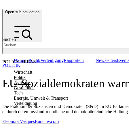
Open sub navigation
Suchen
Ukraine
Politik
Verteidigung
Rapporteur
Newsletters
Event
POLICY AREAS
POLITIK
Wirtschaft
Politik
EU-Sozialdemokraten warne
Agrifood
Gesundheit
Tech
Energie, Umwelt & Transport
Verteidigung
Die Fraktion der Sozialisten und Demokraten (S&D) im EU-Parlament
dadurch deren russlandfreundliche und demokratiefeindliche Haltung z
Eleonora Vasques
Euractiv.com