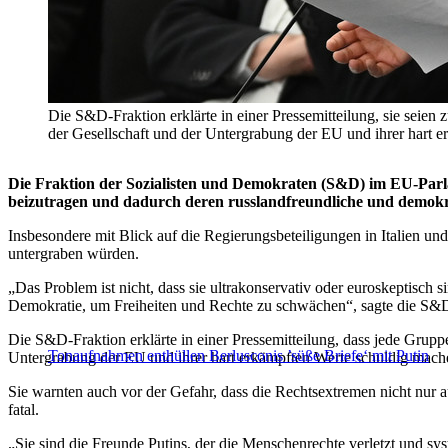
Die S&D-Fraktion erklärte in einer Pressemitteilung, sie seien
der Gesellschaft und der Untergrabung der EU und ihrer ha
Die Fraktion der Sozialisten und Demokraten (S&D) im EU-Parl
beizutragen und dadurch deren russlandfreundliche und demokrat
Insbesondere mit Blick auf die Regierungsbeteiligungen in Italien und
untergraben würden.
„Das Problem ist nicht, dass sie ultrakonservativ oder euroskeptisch si
Demokratie, um Freiheiten und Rechte zu schwächen“, sagte die S&D
Die S&D-Fraktion erklärte in einer Pressemitteilung, dass jede Grupp
Tonaufnahmen enthüllen Berlusconis ’süße Briefe‘ mit Putin
Untergrabung der EU und ihrer hart erkämpften Werte schuldig mach
Sie warnten auch vor der Gefahr, dass die Rechtsextremen nicht nur
fatal.
„Sie sind die Freunde Putins, der die Menschenrechte verletzt und s