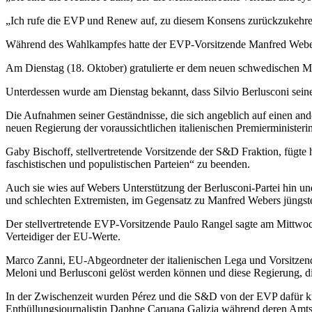
„Ich rufe die EVP und Renew auf, zu diesem Konsens zurückzukehren 
Während des Wahlkampfes hatte der EVP-Vorsitzende Manfred Weber die
Am Dienstag (18. Oktober) gratulierte er dem neuen schwedischen Min
Unterdessen wurde am Dienstag bekannt, dass Silvio Berlusconi sein
Die Aufnahmen seiner Geständnisse, die sich angeblich auf einen and
neuen Regierung der voraussichtlichen italienischen Premierministeri
Gaby Bischoff, stellvertretende Vorsitzende der S&D Fraktion, fügte
faschistischen und populistischen Parteien“ zu beenden.
Auch sie wies auf Webers Unterstützung der Berlusconi-Partei hin un
und schlechten Extremisten, im Gegensatz zu Manfred Webers jüngs
Der stellvertretende EVP-Vorsitzende Paulo Rangel sagte am Mittwoch v
Verteidiger der EU-Werte.
Marco Zanni, EU-Abgeordneter der italienischen Lega und Vorsitzende
Meloni und Berlusconi gelöst werden können und diese Regierung, die
In der Zwischenzeit wurden Pérez und die S&D von der EVP dafür kri
Enthüllungsjournalistin Daphne Caruana Galizia während deren Amtsze