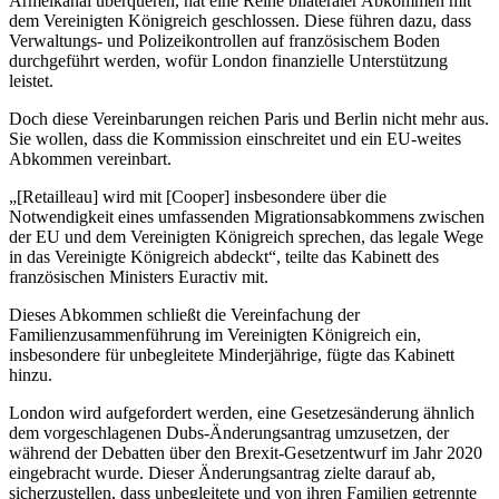
Ärmelkanal überqueren, hat eine Reihe bilateraler Abkommen mit
dem Vereinigten Königreich geschlossen. Diese führen dazu, dass
Verwaltungs- und Polizeikontrollen auf französischem Boden
durchgeführt werden, wofür London finanzielle Unterstützung
leistet.
Doch diese Vereinbarungen reichen Paris und Berlin nicht mehr aus.
Sie wollen, dass die Kommission einschreitet und ein EU-weites
Abkommen vereinbart.
„[Retailleau] wird mit [Cooper] insbesondere über die
Notwendigkeit eines umfassenden Migrationsabkommens zwischen
der EU und dem Vereinigten Königreich sprechen, das legale Wege
in das Vereinigte Königreich abdeckt“, teilte das Kabinett des
französischen Ministers Euractiv mit.
Dieses Abkommen schließt die Vereinfachung der
Familienzusammenführung im Vereinigten Königreich ein,
insbesondere für unbegleitete Minderjährige, fügte das Kabinett
hinzu.
London wird aufgefordert werden, eine Gesetzesänderung ähnlich
dem vorgeschlagenen Dubs-Änderungsantrag umzusetzen, der
während der Debatten über den Brexit-Gesetzentwurf im Jahr 2020
eingebracht wurde. Dieser Änderungsantrag zielte darauf ab,
sicherzustellen, dass unbegleitete und von ihren Familien getrennte