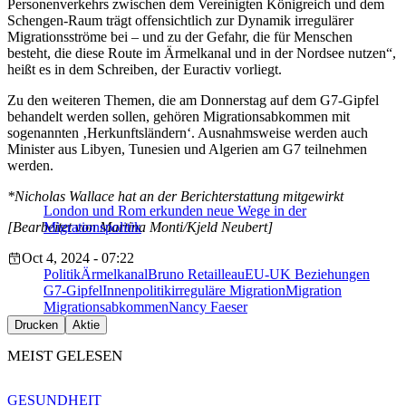
Personenverkehrs zwischen dem Vereinigten Königreich und dem
Schengen-Raum trägt offensichtlich zur Dynamik irregulärer
Migrationsströme bei – und zu der Gefahr, die für Menschen
besteht, die diese Route im Ärmelkanal und in der Nordsee nutzen“,
heißt es in dem Schreiben, der Euractiv vorliegt.
Zu den weiteren Themen, die am Donnerstag auf dem G7-Gipfel
behandelt werden sollen, gehören Migrationsabkommen mit
sogenannten ‚Herkunftsländern‘. Ausnahmsweise werden auch
Minister aus Libyen, Tunesien und Algerien am G7 teilnehmen
werden.
*Nicholas Wallace hat an der Berichterstattung mitgewirkt
London und Rom erkunden neue Wege in der
[Bearbeitet von Martina Monti/Kjeld Neubert]
Migrationspolitik
Oct 4, 2024 - 07:22
Politik
Ärmelkanal
Bruno Retailleau
EU-UK Beziehungen
G7-Gipfel
Innenpolitik
irreguläre Migration
Migration
Migrationsabkommen
Nancy Faeser
Drucken
Aktie
MEIST GELESEN
GESUNDHEIT