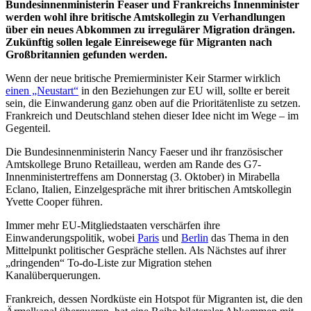
Bundesinnenministerin Feaser und Frankreichs Innenminister
werden wohl ihre britische Amtskollegin zu Verhandlungen
über ein neues Abkommen zu irregulärer Migration drängen.
Zukünftig sollen legale Einreisewege für Migranten nach
Großbritannien gefunden werden.
Wenn der neue britische Premierminister Keir Starmer wirklich
einen „Neustart“
in den Beziehungen zur EU will, sollte er bereit
sein, die Einwanderung ganz oben auf die Prioritätenliste zu setzen.
Frankreich und Deutschland stehen dieser Idee nicht im Wege – im
Gegenteil.
Die Bundesinnenministerin Nancy Faeser und ihr französischer
Amtskollege Bruno Retailleau, werden am Rande des G7-
Innenministertreffens am Donnerstag (3. Oktober) in Mirabella
Eclano, Italien, Einzelgespräche mit ihrer britischen Amtskollegin
Yvette Cooper führen.
Immer mehr EU-Mitgliedstaaten verschärfen ihre
Einwanderungspolitik, wobei
Paris
und
Berlin
das Thema in den
Mittelpunkt politischer Gespräche stellen. Als Nächstes auf ihrer
„dringenden“ To-do-Liste zur Migration stehen
Kanalüberquerungen.
Frankreich, dessen Nordküste ein Hotspot für Migranten ist, die den