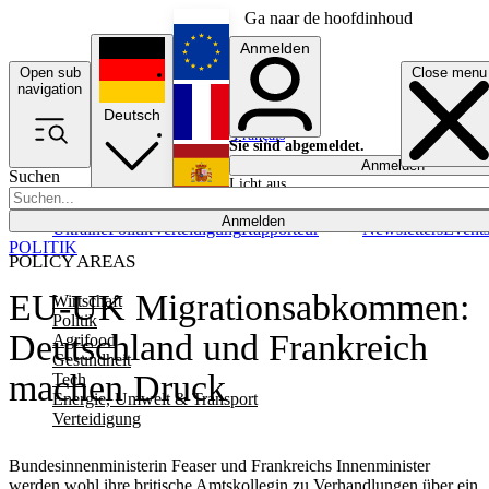
Ga naar de hoofdinhoud
Anmelden
Open sub
Close menu
English
navigation
Deutsch
Français
Sie sind abgemeldet.
Anmelden
Suchen
Licht aus
Español
Anmelden
Ukraine
Politik
Verteidigung
Rapporteur
Newsletters
Event
POLITIK
POLICY AREAS
EU-UK Migrationsabkommen:
Wirtschaft
Politik
Deutschland und Frankreich
Agrifood
Gesundheit
machen Druck
Tech
Energie, Umwelt & Transport
Verteidigung
Bundesinnenministerin Feaser und Frankreichs Innenminister
werden wohl ihre britische Amtskollegin zu Verhandlungen über ein