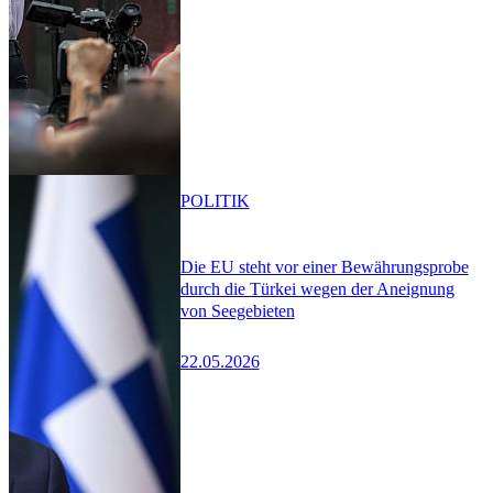
POLITIK
Die EU steht vor einer Bewährungsprobe
durch die Türkei wegen der Aneignung
von Seegebieten
22.05.2026