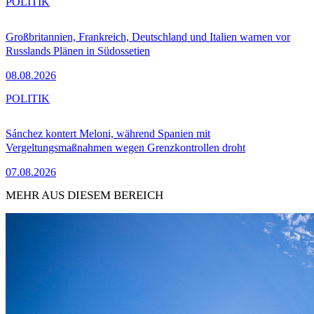
POLITIK
Großbritannien, Frankreich, Deutschland und Italien warnen vor
Russlands Plänen in Südossetien
08.08.2026
POLITIK
Sánchez kontert Meloni, während Spanien mit
Vergeltungsmaßnahmen wegen Grenzkontrollen droht
07.08.2026
MEHR AUS DIESEM BEREICH