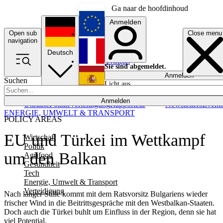
Ga naar de hoofdinhoud
Anmelden
Open sub
Close menu
English
navigation
Deutsch
Français
Sie sind abgemeldet.
Anmelden
Suchen
Licht aus
Español
Anmelden
Ukraine
Politik
Verteidigung
Rapporteur
Newsletters
Event
ENERGIE, UMWELT & TRANSPORT
POLICY AREAS
EU und Türkei im Wettkampf
Wirtschaft
Politik
um den Balkan
Agrifood
Gesundheit
Tech
Energie, Umwelt & Transport
Verteidigung
Nach langer Stille kommt mit dem Ratsvorsitz Bulgariens wieder
frischer Wind in die Beitrittsgespräche mit den Westbalkan-Staaten.
Doch auch die Türkei buhlt um Einfluss in der Region, denn sie hat
viel Potential.