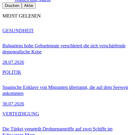
Drucken
Aktie
MEIST GELESEN
GESUNDHEIT
Bulgariens hohe Geburtenrate verschleiert die sich verschärfende
demografische Krise
28.07.2026
POLITIK
Spanische Enklave von Migranten überrannt, die auf dem Seeweg
ankommen
30.07.2026
VERTEIDIGUNG
Die Türkei verurteilt Drohnenangriffe auf zwei Schiffe im
Schwarzen Meer