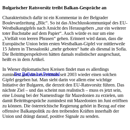
Bulgarischer Ratsvorsitz treibt Balkan-Gespräche an
Charakteristisch dafür ist ein Kommentar in der Belgrader
Boulevardzeitung „Blic“. So ist das Abschlusskommuniqué des EU-
Westbalkangipfels nach Ansicht des Herausgebers „nur ein weiterer
toter Buchstabe auf dem Papier“. Auch würde es nur um eine
„Vielfalt von leeren Phrasen“ gehen. Erinnert wird daran, dass die
Europäische Union beim ersten Westbalkan-Gipfel vor mittlerweile
15 Jahren in Thessaloniki „mehr geboten“ hatte als diesmal in Sofia.
Die Beitrittsperspektiven hätten damals realistischer ausgeschaut,
heißt es in dem Artikel.
In Wiener diplomatischen Kreisen findet man es allerdings
Der Balkan hat Potenzial
zumindest gut, dass es erstmals seit 2003 wieder einen solchen
Gipfel gegeben hat. Man sieht darin vor allem eine wichtige
Initiative der Bulgaren, die derzeit den EU-Ratsvorsitz führen. Das
nächste Ziel – und das scheint nun realistisch – muss es jetzt sein,
eine Lösung bei der Namensfrage für Mazedonien zu erzielen, um
damit Beitrittsgespräche zumindest mit Mazedonien im Juni eröffnen
zu können. Die österreichische Regierung gehört in Bezug auf eine
offensive Balkanpolitik zu den treibenden Kräften innerhalb der
Union und drängt darauf, positive Signale zu senden.