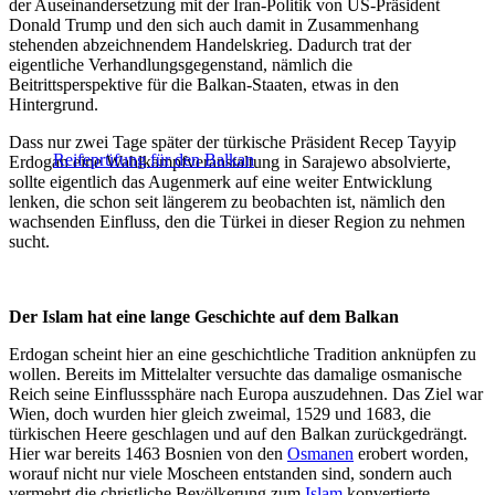
der Auseinandersetzung mit der Iran-Politik von US-Präsident
Donald Trump und den sich auch damit in Zusammenhang
stehenden abzeichnendem Handelskrieg. Dadurch trat der
eigentliche Verhandlungsgegenstand, nämlich die
Beitrittsperspektive für die Balkan-Staaten, etwas in den
Hintergrund.
Dass nur zwei Tage später der türkische Präsident Recep Tayyip
Reifeprüfung für den Balkan
Erdogan eine Wahlkampfveranstaltung in Sarajewo absolvierte,
sollte eigentlich das Augenmerk auf eine weiter Entwicklung
lenken, die schon seit längerem zu beobachten ist, nämlich den
wachsenden Einfluss, den die Türkei in dieser Region zu nehmen
sucht.
Der Islam hat eine lange Geschichte auf dem Balkan
Erdogan scheint hier an eine geschichtliche Tradition anknüpfen zu
wollen. Bereits im Mittelalter versuchte das damalige osmanische
Reich seine Einflusssphäre nach Europa auszudehnen. Das Ziel war
Wien, doch wurden hier gleich zweimal, 1529 und 1683, die
türkischen Heere geschlagen und auf den Balkan zurückgedrängt.
Hier war bereits 1463 Bosnien von den
Osmanen
erobert worden,
worauf nicht nur viele Moscheen entstanden sind, sondern auch
vermehrt die christliche Bevölkerung zum
Islam
konvertierte.