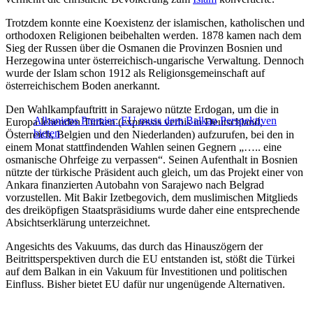
Trotzdem konnte eine Koexistenz der islamischen, katholischen und
orthodoxen Religionen beibehalten werden. 1878 kamen nach dem
Sieg der Russen über die Osmanen die Provinzen Bosnien und
Herzegowina unter österreichisch-ungarische Verwaltung. Dennoch
wurde der Islam schon 1912 als Religionsgemeinschaft auf
österreichischem Boden anerkannt.
Den Wahlkampfauftritt in Sarajewo nützte Erdogan, um die in
Albaniens Premier: EU muss dem Balkan Perspektiven
Europa lebenden Türken (expressis verbis in Deutschland,
bieten
Österreich, Belgien und den Niederlanden) aufzurufen, bei den in
einem Monat stattfindenden Wahlen seinen Gegnern „….. eine
osmanische Ohrfeige zu verpassen“. Seinen Aufenthalt in Bosnien
nützte der türkische Präsident auch gleich, um das Projekt einer von
Ankara finanzierten Autobahn von Sarajewo nach Belgrad
vorzustellen. Mit Bakir Izetbegovich, dem muslimischen Mitglieds
des dreiköpfigen Staatspräsidiums wurde daher eine entsprechende
Absichtserklärung unterzeichnet.
Angesichts des Vakuums, das durch das Hinauszögern der
Beitrittsperspektiven durch die EU entstanden ist, stößt die Türkei
auf dem Balkan in ein Vakuum für Investitionen und politischen
Einfluss. Bisher bietet EU dafür nur ungenügende Alternativen.