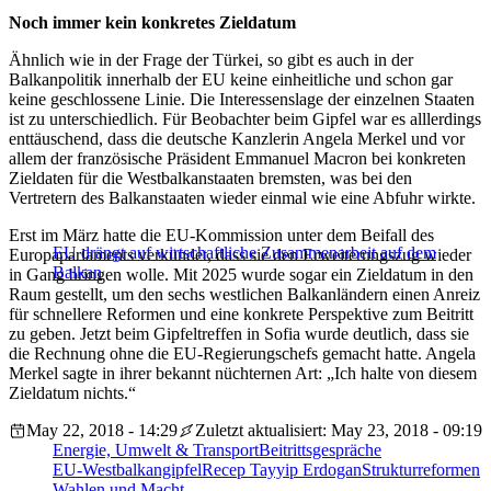
Noch immer kein konkretes Zieldatum
Ähnlich wie in der Frage der Türkei, so gibt es auch in der
Balkanpolitik innerhalb der EU keine einheitliche und schon gar
keine geschlossene Linie. Die Interessenslage der einzelnen Staaten
ist zu unterschiedlich. Für Beobachter beim Gipfel war es alllerdings
enttäuschend, dass die deutsche Kanzlerin Angela Merkel und vor
allem der französische Präsident Emmanuel Macron bei konkreten
Zieldaten für die Westbalkanstaaten bremsten, was bei den
Vertretern des Balkanstaaten wieder einmal wie eine Abfuhr wirkte.
Erst im März hatte die EU-Kommission unter dem Beifall des
EU drängt auf wirtschaftliche Zusammenarbeit auf dem
Europaparlaments verkündet, dass sie den Erweiterungszug wieder
Balkan
in Gang bringen wolle. Mit 2025 wurde sogar ein Zieldatum in den
Raum gestellt, um den sechs westlichen Balkanländern einen Anreiz
für schnellere Reformen und eine konkrete Perspektive zum Beitritt
zu geben. Jetzt beim Gipfeltreffen in Sofia wurde deutlich, dass sie
die Rechnung ohne die EU-Regierungschefs gemacht hatte. Angela
Merkel sagte in ihrer bekannt nüchternen Art: „Ich halte von diesem
Zieldatum nichts.“
May 22, 2018 - 14:29
Zuletzt aktualisiert: May 23, 2018 - 09:19
Energie, Umwelt & Transport
Beitrittsgespräche
EU-Westbalkangipfel
Recep Tayyip Erdogan
Strukturreformen
Wahlen und Macht