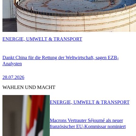
ENERGIE, UMWELT & TRANSPORT
Dankt China für die Rettung der Weltwirtschaft, sagen EZB-
Analysten
28.07.2026
WAHLEN UND MACHT
ENERGIE, UMWELT & TRANSPORT
Macrons Vertrauter Séjourné als neuer
französischer EU-Kommissar nominiert