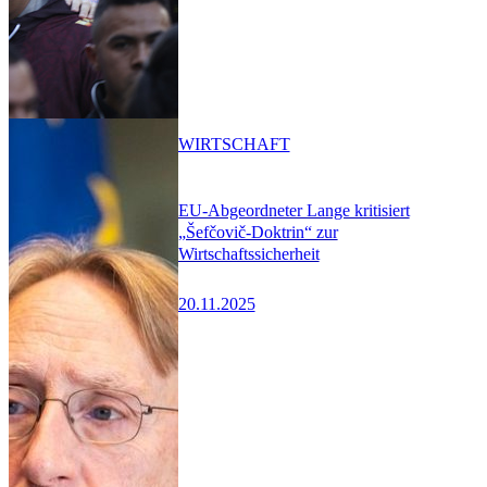
WIRTSCHAFT
EU-Abgeordneter Lange kritisiert
„Šefčovič-Doktrin“ zur
Wirtschaftssicherheit
20.11.2025