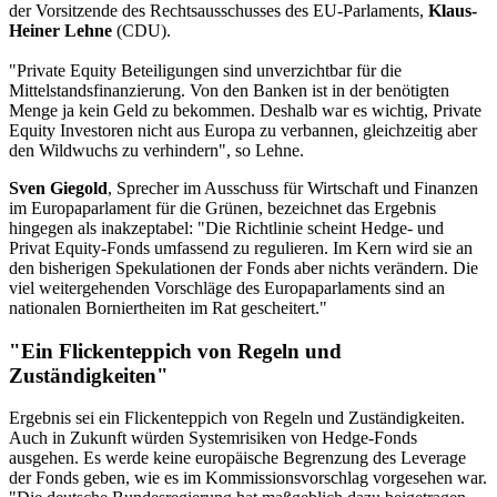
der Vorsitzende des Rechtsausschusses des EU-Parlaments,
Klaus-
Heiner Lehne
(CDU).
"Private Equity Beteiligungen sind unverzichtbar für die
Mittelstandsfinanzierung. Von den Banken ist in der benötigten
Menge ja kein Geld zu bekommen. Deshalb war es wichtig, Private
Equity Investoren nicht aus Europa zu verbannen, gleichzeitig aber
den Wildwuchs zu verhindern", so Lehne.
Sven Giegold
, Sprecher im Ausschuss für Wirtschaft und Finanzen
im Europaparlament für die Grünen, bezeichnet das Ergebnis
hingegen als inakzeptabel: "Die Richtlinie scheint Hedge- und
Privat Equity-Fonds umfassend zu regulieren. Im Kern wird sie an
den bisherigen Spekulationen der Fonds aber nichts verändern. Die
viel weitergehenden Vorschläge des Europaparlaments sind an
nationalen Borniertheiten im Rat gescheitert."
"Ein Flickenteppich von Regeln und
Zuständigkeiten"
Ergebnis sei ein Flickenteppich von Regeln und Zuständigkeiten.
Auch in Zukunft würden Systemrisiken von Hedge-Fonds
ausgehen. Es werde keine europäische Begrenzung des Leverage
der Fonds geben, wie es im Kommissionsvorschlag vorgesehen war.