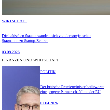
WIRTSCHAFT
Die baltischen Staaten wandeln sich von der sowjetischen
Stagnation zu Startup-Zentren
03.08.2026
FINANZEN UND WIRTSCHAFT
POLITIK
Der britische Premierminister befürwortet
eine „engere Partnerschaft“ mit der EU
01.04.2026