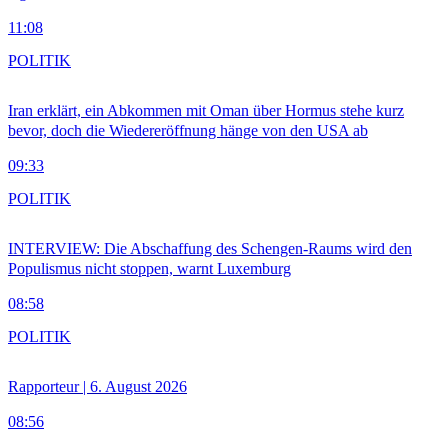
11:08
POLITIK
Iran erklärt, ein Abkommen mit Oman über Hormus stehe kurz
bevor, doch die Wiedereröffnung hänge von den USA ab
09:33
POLITIK
INTERVIEW: Die Abschaffung des Schengen-Raums wird den
Populismus nicht stoppen, warnt Luxemburg
08:58
POLITIK
Rapporteur | 6. August 2026
08:56