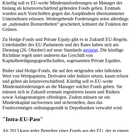
Künftig soll es EU-weite Mindestanforderungen an Manager der
bislang als krisenverschärfend geltenden Fonds geben. Erstmals
wurden auch Vorschriften gegen das Ausplündern übernommener
Unternehmen erlassen. Weitergehende Forderungen seien allerdings
an „nationalen Borniertheiten“ gescheitert, kritisiert die Fraktion der
Grünen.
Zu Hedge-Fonds und Private Equity gibt es in Zukunft EU-Regeln.
Unterhändler des EU-Parlaments und des Rates haben sich am
Dienstag (26. Oktober) auf neue Standards
geeinigt
. Die künftige
Richtlinie regelt unter anderem das Geschäft von
Kapitalbeteiligungsgesellschaften, sogenannten Private Equities.
Bisher sind Hedge-Fonds, die auf den steigenden oder fallenden
Wert von Wertpapieren, Derivaten oder Indizes setzen, kaum erfasst
und gelten als krisenverschärfend. Künftig soll es EU-weite
Mindestanforderungen an die Manager solcher Fonds geben. Sie
müssen sich in Zukunft erstmals registrieren lassen und Risiken
sowie Anlagestrategien offenlegen. Zudem müssen sie ein
Mindestkapital nachweisen und sicherstellen, dass das
Fondsvermögen ordnungsgemäß in Depotbanken verwahrt wird.
"Intra-EU-Pass"
Ab 2013 kann jeder Betreiber eines Fonds aus der EU, der in einem