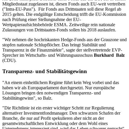
Mitgliedsstaat zugelassen ist, diesen Fonds auch EU-weit vertreiben
("Intra-EU-Pass"). Für Fonds aus Drittstaaten soll diese Regel ab
2015 gelten. Die endgültige Entscheidung trifft die EU-Kommission
nach Prüfung einer Stellungnahme der EU-
Wertpapieraufsichtsbehörde ESMA. Zeitweilige rein nationale
Zulassungen von Drittstaaten-Fonds sollen bis 2018 auslaufen.
"Wir nehmen die hochriskanten Hedge-Fonds aus der Grauzone und
stopfen nationale Schlupflöcher. Das bringt Stabilität und
Transparenz in die Finanzmärkte", sagte der stellvertretende EVP-
Sprecher im Wirtschafts- und Währungsausschuss
Burkhard Balz
(CDU).
Transparenz- und Stabilitätsgewinn
"An einem einheitlichem Regime führt kein Weg vorbei und das
haben wir als Europaparlament durchgesetzt. Nur europäische
Lösungen bringen den notwendigen Transparenz- und
Stabilitätsgewinn", so Balz.
"Die Richtlinie ist ein erster wichtiger Schritt zur Regulierung
alternativer Investmentfondmanager. Den schwarzen Schafen der
Branche, die nur auf Profit spekulieren aber nicht an der
gesamtwirtschaftlichen Entwicklung oder dem Wohl eines
Unternehmens interessiert sind, wird das Leben schwerer gemacht",