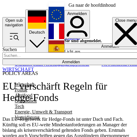
Ga naar de hoofdinhoud
Anmelden
Open sub
Close menu
English
navigation
Deutsch
Français
Sie sind abgemeldet.
Anmelden
Suchen
Licht aus
Español
Anmelden
Ukraine
Politik
Verteidigung
Rapporteur
Newsletters
Event
WIRTSCHAFT
POLICY AREAS
EU verschärft Regeln für
Wirtschaft
Politik
Hedge-Fonds
Agrifood
Gesundheit
Tech
Energie, Umwelt & Transport
Verteidigung
Das EU-Regelwerk für Hedge-Fonds ist unter Dach und Fach.
Künftig soll es EU-weite Mindestanforderungen an Manager der
bislang als krisenverschärfend geltenden Fonds geben. Erstmals
wurden auch Vorschriften gegen das Ausplündern übernommener