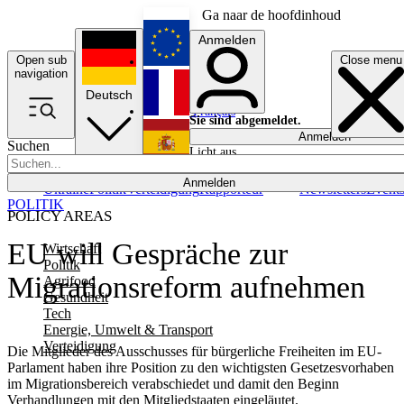
Ga naar de hoofdinhoud
Anmelden
Open sub
Close menu
English
navigation
Deutsch
Français
Sie sind abgemeldet.
Anmelden
Suchen
Licht aus
Español
Anmelden
Ukraine
Politik
Verteidigung
Rapporteur
Newsletters
Event
POLITIK
POLICY AREAS
EU will Gespräche zur
Wirtschaft
Politik
Migrationsreform aufnehmen
Agrifood
Gesundheit
Tech
Energie, Umwelt & Transport
Verteidigung
Die Mitglieder des Ausschusses für bürgerliche Freiheiten im EU-
Parlament haben ihre Position zu den wichtigsten Gesetzesvorhaben
im Migrationsbereich verabschiedet und damit den Beginn
Verhandlungen mit den Mitgliedstaaten eingeläutet.