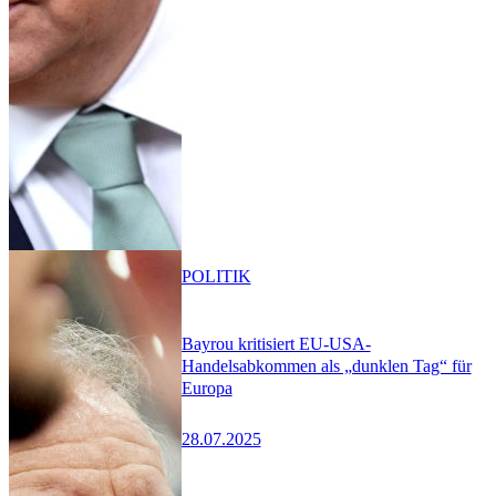
POLITIK
Bayrou kritisiert EU-USA-
Handelsabkommen als „dunklen Tag“ für
Europa
28.07.2025