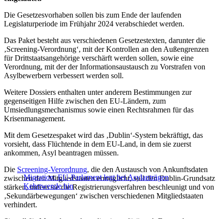
Die Gesetzesvorhaben sollen bis zum Ende der laufenden
Legislaturperiode im Frühjahr 2024 verabschiedet werden.
Das Paket besteht aus verschiedenen Gesetzestexten, darunter die
‚Screening-Verordnung‘, mit der Kontrollen an den Außengrenzen
für Drittstaatsangehörige verschärft werden sollen, sowie eine
Verordnung, mit der der Informationsaustausch zu Vorstrafen von
Asylbewerbern verbessert werden soll.
Weitere Dossiers enthalten unter anderem Bestimmungen zur
gegenseitigen Hilfe zwischen den EU-Ländern, zum
Umsiedlungsmechanismus sowie einen Rechtsrahmen für das
Krisenmanagement.
Mit dem Gesetzespaket wird das ‚Dublin‘-System bekräftigt, das
vorsieht, dass Flüchtende in dem EU-Land, in dem sie zuerst
ankommen, Asyl beantragen müssen.
Die
Screening-Verordnung
, die den Austausch von Ankunftsdaten
Migration: EU-Parlament legt bei Asylanträgen
zwischen den Mitgliedstaaten ermöglicht, soll den Dublin-Grundsatz
Kehrtwende hin
stärken, indem sie die Registrierungsverfahren beschleunigt und von
‚Sekundärbewegungen‘ zwischen verschiedenen Mitgliedstaaten
verhindert.