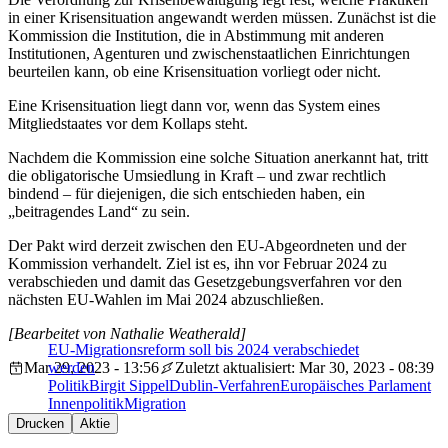
in einer Krisensituation angewandt werden müssen. Zunächst ist die
Kommission die Institution, die in Abstimmung mit anderen
Institutionen, Agenturen und zwischenstaatlichen Einrichtungen
beurteilen kann, ob eine Krisensituation vorliegt oder nicht.
Eine Krisensituation liegt dann vor, wenn das System eines
Mitgliedstaates vor dem Kollaps steht.
Nachdem die Kommission eine solche Situation anerkannt hat, tritt
die obligatorische Umsiedlung in Kraft – und zwar rechtlich
bindend – für diejenigen, die sich entschieden haben, ein
„beitragendes Land“ zu sein.
Der Pakt wird derzeit zwischen den EU-Abgeordneten und der
Kommission verhandelt. Ziel ist es, ihn vor Februar 2024 zu
verabschieden und damit das Gesetzgebungsverfahren vor den
nächsten EU-Wahlen im Mai 2024 abzuschließen.
[Bearbeitet von Nathalie Weatherald]
EU-Migrationsreform soll bis 2024 verabschiedet
Mar 29, 2023 - 13:56
werden
Zuletzt aktualisiert: Mar 30, 2023 - 08:39
Politik
Birgit Sippel
Dublin-Verfahren
Europäisches Parlament
Innenpolitik
Migration
Drucken
Aktie