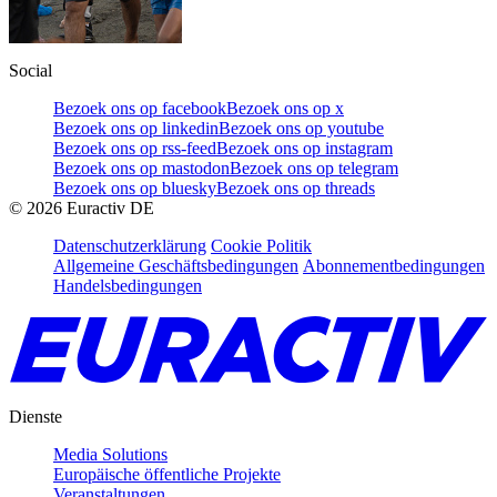
Social
Bezoek ons op facebook
Bezoek ons op x
Bezoek ons op linkedin
Bezoek ons op youtube
Bezoek ons op rss-feed
Bezoek ons op instagram
Bezoek ons op mastodon
Bezoek ons op telegram
Bezoek ons op bluesky
Bezoek ons op threads
©
2026
Euractiv DE
Datenschutzerklärung
Cookie Politik
Allgemeine Geschäftsbedingungen
Abonnementbedingungen
Handelsbedingungen
Dienste
Media Solutions
Europäische öffentliche Projekte
Veranstaltungen