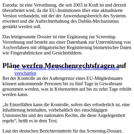
Eurodac ist eine Verordnung, die seit 2003 in Kraft ist und derzeit
überarbeitet wird, da die EU-Institutionen über eine aktualisierte
Version verhandeln, mit der der Anwendungsbereich des Systems
erweitert und die Aufrechterhaltung des Dublin-Mechanismus
gestärkt werden soll.
Das letztgenannte Dossier ist eine Ergänzung zur Screening-
Verordnung und besteht aus einer Datenbank zur Unterstützung von
Asylverfahren mit obligatorischer Registrierung biometrischer Daten
wie Fingerabdrücken und Gesichtsbildern.
Pläne werfen Menschenrechtsfragen auf
EU-Kommission will Kontrollen an den Außengrenzen
verschärfen
Bei der Kontrolle an der Außengrenze eines EU-Mitgliedstaates
können ankommende Personen bis zu fünf Tage in Gewahrsam
genommen werden, was in Krisenzeiten auf bis zu zehn Tage erhöht
werden kann.
„In Einzelfällen kann die Kontrolle, sofern dies erforderlich ist, eine
Inhaftierung beinhalten, vorbehaltlich des einschlägigen
Unionsrechts und des nationalen Rechts, die diese Angelegenheit
regeln“, heißt es in dem Text.
Laut der deutschen Berichterstatterin für das Screening-Dossier,