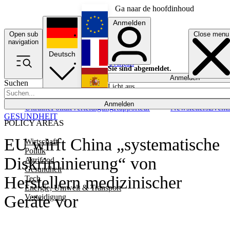
Ga naar de hoofdinhoud
Anmelden
Open sub
Close menu
English
navigation
Deutsch
Français
Sie sind abgemeldet.
Anmelden
Suchen
Licht aus
Español
Anmelden
Ukraine
Politik
Verteidigung
Rapporteur
Newsletters
Event
GESUNDHEIT
POLICY AREAS
EU wirft China „systematische
Wirtschaft
Politik
Diskriminierung“ von
Agrifood
Gesundheit
Herstellern medizinischer
Tech
Energie, Umwelt & Transport
Geräte vor
Verteidigung