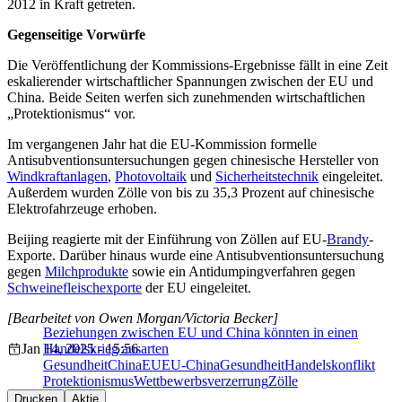
2012 in Kraft getreten.
Gegenseitige Vorwürfe
Die Veröffentlichung der Kommissions-Ergebnisse fällt in eine Zeit
eskalierender wirtschaftlicher Spannungen zwischen der EU und
China. Beide Seiten werfen sich zunehmenden wirtschaftlichen
„Protektionismus“ vor.
Im vergangenen Jahr hat die EU-Kommission formelle
Antisubventionsuntersuchungen gegen chinesische Hersteller von
Windkraftanlagen
,
Photovoltaik
und
Sicherheitstechnik
eingeleitet.
Außerdem wurden Zölle von bis zu 35,3 Prozent auf chinesische
Elektrofahrzeuge erhoben.
Beijing reagierte mit der Einführung von Zöllen auf EU-
Brandy
-
Exporte. Darüber hinaus wurde eine Antisubventionsuntersuchung
gegen
Milchprodukte
sowie ein Antidumpingverfahren gegen
Schweinefleischexporte
der EU eingeleitet.
[Bearbeitet von Owen Morgan/Victoria Becker]
Beziehungen zwischen EU und China könnten in einen
Jan 14, 2025 - 15:56
Handelskrieg ausarten
Gesundheit
China
EU
EU-China
Gesundheit
Handelskonflikt
Protektionismus
Wettbewerbsverzerrung
Zölle
Drucken
Aktie