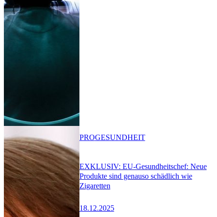
PRO
GESUNDHEIT
EXKLUSIV: EU-Gesundheitschef: Neue
Produkte sind genauso schädlich wie
Zigaretten
18.12.2025