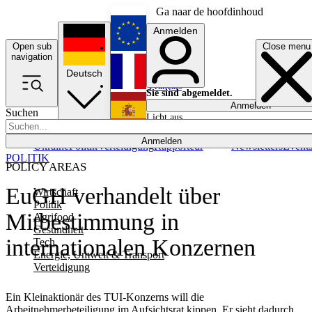
Ga naar de hoofdinhoud
Anmelden
Open sub
Close menu
English
navigation
Deutsch
Français
Sie sind abgemeldet.
Anmelden
Suchen
Licht aus
Español
Anmelden
Ukraine
Politik
Verteidigung
Rapporteur
Newsletters
Event
POLITIK
POLICY AREAS
EuGH verhandelt über
Wirtschaft
Politik
Mitbestimmung in
Agrifood
Gesundheit
internationalen Konzernen
Tech
Energie, Umwelt & Transport
Verteidigung
Ein Kleinaktionär des TUI-Konzerns will die
Arbeitnehmerbeteiligung im Aufsichtsrat kippen. Er sieht dadurch