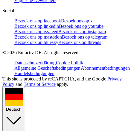
Englische Newsletters
Social
Bezoek ons op facebook
Bezoek ons op x
Bezoek ons op linkedin
Bezoek ons op youtube
Bezoek ons op rss-feed
Bezoek ons op instagram
Bezoek ons op mastodon
Bezoek ons op telegram
Bezoek ons op bluesky
Bezoek ons op threads
©
2026
Euractiv DE. All rights reserved.
Datenschutzerklärung
Cookie Politik
Allgemeine Geschäftsbedingungen
Abonnementbedingungen
Handelsbedingungen
This site is protected by reCAPTCHA, and the Google
Privacy
Policy
and
Terms of Service
apply.
Deutsch