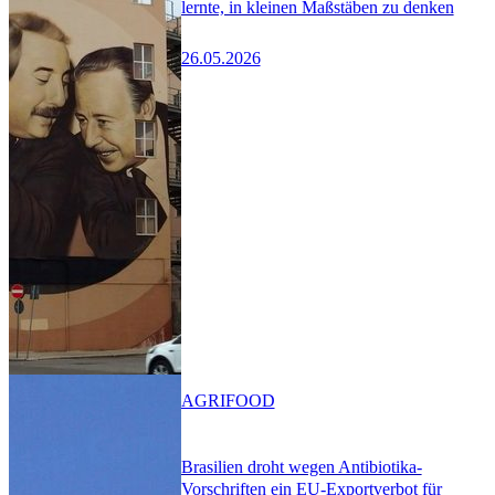
lernte, in kleinen Maßstäben zu denken
26.05.2026
AGRIFOOD
Brasilien droht wegen Antibiotika-
Vorschriften ein EU-Exportverbot für