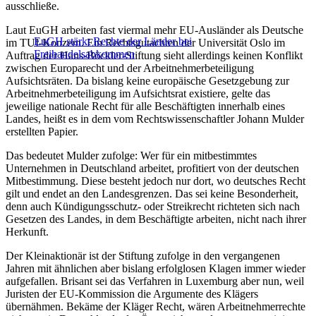
ausschließe.
Laut EuGH arbeiten fast viermal mehr EU-Ausländer als Deutsche
EuGH stärkt Rechte der Länder bei
im TUI-Konzern. Ein Rechtsgutachten der Universität Oslo im
Freihandelsabkommen
Auftrag der Hans-Böckler-Stiftung sieht allerdings keinen Konflikt
zwischen Europarecht und der Arbeitnehmerbeteiligung
Aufsichtsräten. Da bislang keine europäische Gesetzgebung zur
Arbeitnehmerbeteiligung im Aufsichtsrat existiere, gelte das
jeweilige nationale Recht für alle Beschäftigten innerhalb eines
Landes, heißt es in dem vom Rechtswissenschaftler Johann Mulder
erstellten Papier.
Das bedeutet Mulder zufolge: Wer für ein mitbestimmtes
Unternehmen in Deutschland arbeitet, profitiert von der deutschen
Mitbestimmung. Diese besteht jedoch nur dort, wo deutsches Recht
gilt und endet an den Landesgrenzen. Das sei keine Besonderheit,
denn auch Kündigungsschutz- oder Streikrecht richteten sich nach
Gesetzen des Landes, in dem Beschäftigte arbeiten, nicht nach ihrer
Herkunft.
Der Kleinaktionär ist der Stiftung zufolge in den vergangenen
Jahren mit ähnlichen aber bislang erfolglosen Klagen immer wieder
aufgefallen. Brisant sei das Verfahren in Luxemburg aber nun, weil
Juristen der EU-Kommission die Argumente des Klägers
übernähmen. Bekäme der Kläger Recht, wären Arbeitnehmerrechte