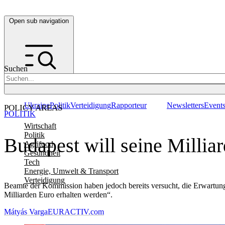
Open sub navigation
Suchen
Ukraine
Politik
Verteidigung
Rapporteur
Newsletters
Event
POLICY AREAS
POLITIK
Wirtschaft
Politik
Budapest will seine Millia
Agrifood
Gesundheit
Tech
Energie, Umwelt & Transport
Verteidigung
Beamte der Kommission haben jedoch bereits versucht, die Erwartunge
Milliarden Euro erhalten werden“.
Mátyás Varga
EURACTIV.com