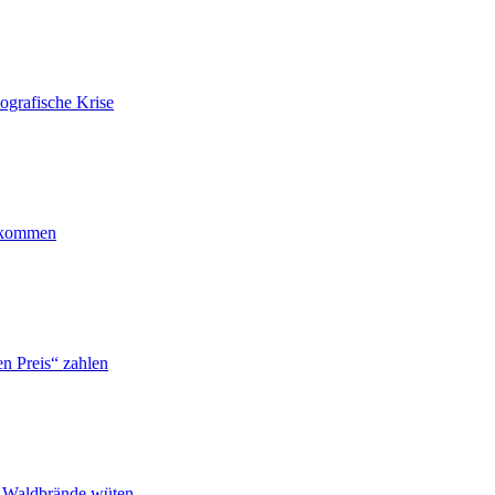
ografische Krise
ankommen
n Preis“ zahlen
n Waldbrände wüten