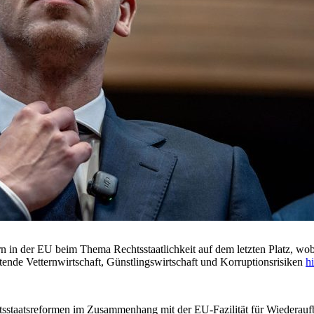
n in der EU beim Thema Rechtsstaatlichkeit auf dem letzten Platz, wobe
tende Vetternwirtschaft, Günstlingswirtschaft und Korruptionsrisiken
h
tsstaatsreformen im Zusammenhang mit der EU-Fazilität für Wiederauf