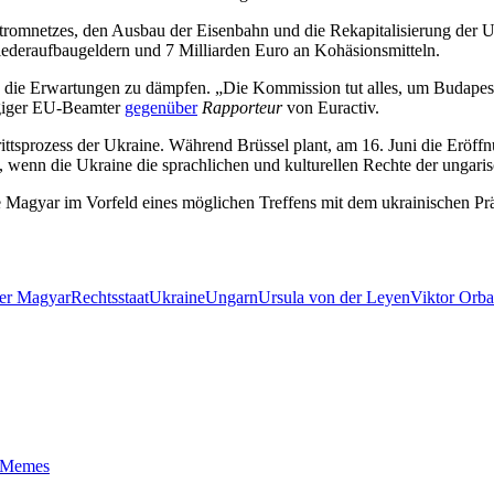
Stromnetzes, den Ausbau der Eisenbahn und die Rekapitalisierung der U
iederaufbaugeldern und 7 Milliarden Euro an Kohäsionsmitteln.
die Erwartungen zu dämpfen. „Die Kommission tut alles, um Budapest v
giger EU-Beamter
gegenüber
Rapporteur
von Euractiv.
sprozess der Ukraine. Während Brüssel plant, am 16. Juni die Eröffn
wenn die Ukraine die sprachlichen und kulturellen Rechte der ungarisc
e Magyar im Vorfeld eines möglichen Treffens mit dem ukrainischen P
ter Magyar
Rechtsstaat
Ukraine
Ungarn
Ursula von der Leyen
Viktor Orb
t-Memes