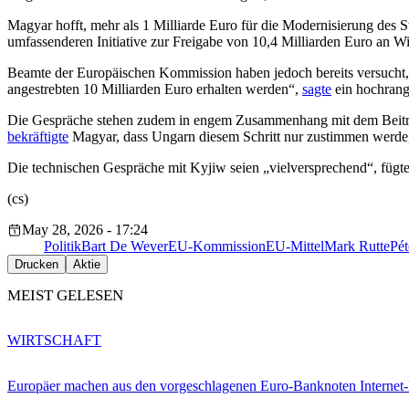
Magyar hofft, mehr als 1 Milliarde Euro für die Modernisierung des 
umfassenderen Initiative zur Freigabe von 10,4 Milliarden Euro an W
Beamte der Europäischen Kommission haben jedoch bereits versucht, 
angestrebten 10 Milliarden Euro erhalten werden“,
sagte
ein hochran
Die Gespräche stehen zudem in engem Zusammenhang mit dem Beitritt
bekräftigte
Magyar, dass Ungarn diesem Schritt nur zustimmen werde, 
Die technischen Gespräche mit Kyjiw seien „vielversprechend“, fügt
(cs)
May 28, 2026 - 17:24
Politik
Bart De Wever
EU-Kommission
EU-Mittel
Mark Rutte
Pé
Drucken
Aktie
MEIST GELESEN
WIRTSCHAFT
Europäer machen aus den vorgeschlagenen Euro-Banknoten Interne