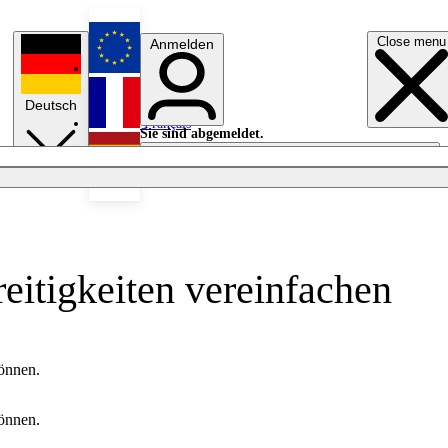
Close menu
Anmelden
English
Deutsch
Français
Sie sind abgemeldet.
Anmelden
Licht aus
Español
reitigkeiten vereinfachen
können.
können.