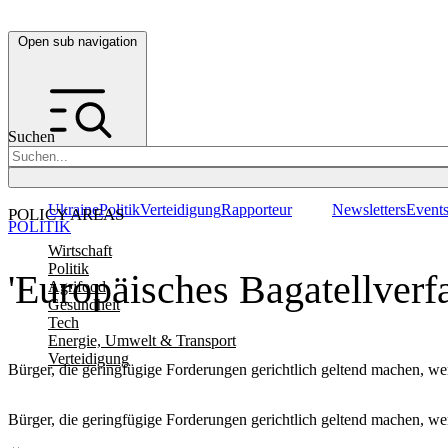
Open sub navigation
Suchen
Ukraine
Politik
Verteidigung
Rapporteur
Newsletters
Event
POLICY AREAS
POLITIK
Wirtschaft
Politik
'Europäisches Bagatellverfa
Agrifood
Gesundheit
Tech
Energie, Umwelt & Transport
Verteidigung
Bürger, die geringfügige Forderungen gerichtlich geltend machen, we
Bürger, die geringfügige Forderungen gerichtlich geltend machen, we