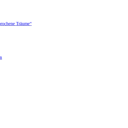
brochene Träume“
en