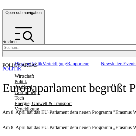
Open sub navigation
Suchen
Ukraine
Politik
Verteidigung
Rapporteur
Newsletters
Event
POLICY AREAS
POLITIK
Wirtschaft
Politik
Europaparlament begrüßt 
Agrifood
Gesundheit
Tech
Energie, Umwelt & Transport
Verteidigung
Am 8. April hat das EU-Parlament dem neuen Programm "Erasmus W
Am 8. April hat das EU-Parlament dem neuen Programm „Erasmus W