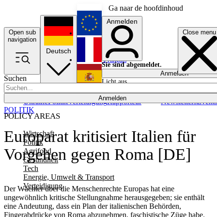
Ga naar de hoofdinhoud
Anmelden
Open sub
Close menu
English
navigation
Deutsch
Français
Sie sind abgemeldet.
Anmelden
Suchen
Licht aus
Español
Anmelden
Ukraine
Politik
Verteidigung
Rapporteur
Newsletters
Event
POLITIK
POLICY AREAS
Europarat kritisiert Italien für
Wirtschaft
Politik
Vorgehen gegen Roma [DE]
Agrifood
Gesundheit
Tech
Energie, Umwelt & Transport
Verteidigung
Der Wächter über die Menschenrechte Europas hat eine
ungewöhnlich kritische Stellungnahme herausgegeben; sie enthält
eine Andeutung, dass ein Plan der italienischen Behörden,
Fingerabdrücke von Roma abzunehmen, faschistische Züge habe.