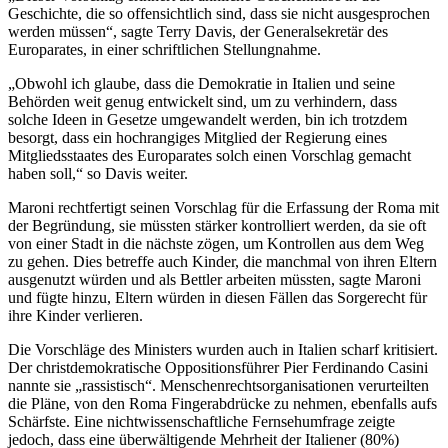
Geschichte, die so offensichtlich sind, dass sie nicht ausgesprochen
werden müssen“, sagte Terry Davis, der Generalsekretär des
Europarates, in einer schriftlichen Stellungnahme.
„Obwohl ich glaube, dass die Demokratie in Italien und seine
Behörden weit genug entwickelt sind, um zu verhindern, dass
solche Ideen in Gesetze umgewandelt werden, bin ich trotzdem
besorgt, dass ein hochrangiges Mitglied der Regierung eines
Mitgliedsstaates des Europarates solch einen Vorschlag gemacht
haben soll,“ so Davis weiter.
Maroni rechtfertigt seinen Vorschlag für die Erfassung der Roma mit
der Begründung, sie müssten stärker kontrolliert werden, da sie oft
von einer Stadt in die nächste zögen, um Kontrollen aus dem Weg
zu gehen. Dies betreffe auch Kinder, die manchmal von ihren Eltern
ausgenutzt würden und als Bettler arbeiten müssten, sagte Maroni
und fügte hinzu, Eltern würden in diesen Fällen das Sorgerecht für
ihre Kinder verlieren.
Die Vorschläge des Ministers wurden auch in Italien scharf kritisiert.
Der christdemokratische Oppositionsführer Pier Ferdinando Casini
nannte sie „rassistisch“. Menschenrechtsorganisationen verurteilten
die Pläne, von den Roma Fingerabdrücke zu nehmen, ebenfalls aufs
Schärfste. Eine nichtwissenschaftliche Fernsehumfrage zeigte
jedoch, dass eine überwältigende Mehrheit der Italiener (80%)