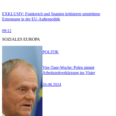
EXKLUSIV: Frankreich und Spanien kritisieren umstrittene
Ernennung in der EU-Außenpolitik
09:12
SOZIALES EUROPA
POLITIK
Vier-Tage-Woche: Polen nimmt
Arbeitszeitverkürzung ins Visier
26.08.2024