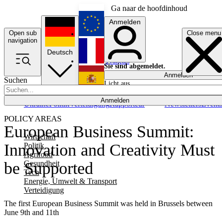
Ga naar de hoofdinhoud
Anmelden
Open sub
Close menu
English
navigation
Deutsch
Français
Sie sind abgemeldet.
Anmelden
Suchen
Licht aus
Español
Anmelden
Ukraine
Politik
Verteidigung
Rapporteur
Newsletters
Event
POLICY AREAS
European Business Summit:
Wirtschaft
Innovation and Creativity Must
Politik
Agrifood
Gesundheit
be Supported
Tech
Energie, Umwelt & Transport
Verteidigung
The first European Business Summit was held in Brussels between
June 9th and 11th